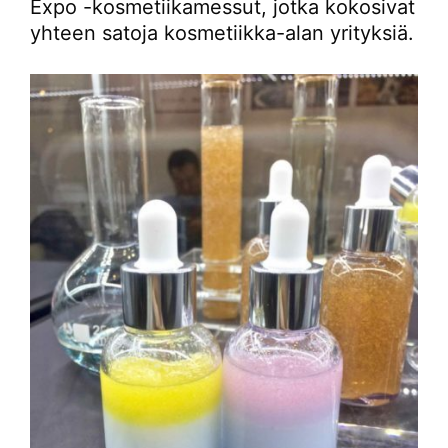
Expo -kosmetiikamessut, jotka kokosivat
yhteen satoja kosmetiikka-alan yrityksiä.