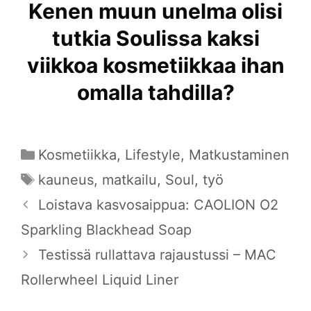
Kenen muun unelma olisi
tutkia Soulissa kaksi
viikkoa kosmetiikkaa ihan
omalla tahdilla?
Kategoriat
Kosmetiikka
,
Lifestyle
,
Matkustaminen
Avainsanat
kauneus
,
matkailu
,
Soul
,
työ
Loistava kasvosaippua: CAOLION O2
Sparkling Blackhead Soap
Testissä rullattava rajaustussi – MAC
Rollerwheel Liquid Liner