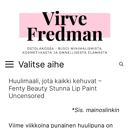
Siirry
sisältöön
Valitse aihe
Huulimaali, jota kaikki kehuvat –
Fenty Beauty Stunna Lip Paint
Uncensored
*Sis. mainoslinkin
Viime viikkoina punainen huulipuna on