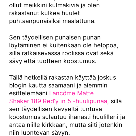
ollut meikkini kulmakiviä ja olen
rakastanut kulkea huulet
puhtaanpunaisiksi maalattuna.
Sen täydellisen punaisen punan
löytäminen ei kuitenkaan ole helppoa,
sillä ratkaisevassa roolissa ovat sekä
sävy että tuotteen koostumus.
Tällä hetkellä rakastan käyttää joskus
blogin kautta saamaani ja aiemmin
esittelemääni
Lancôme Matte
Shaker 189 Red’y in 5 -huulipunaa
, sillä
sen täydellisen kevyeltä tuntuva
koostumus sulautuu ihanasti huulilleni ja
antaa niille kirkkaan, mutta silti jotenkin
niin luontevan sävyn.