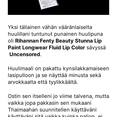
Yksi tällainen vähän vääränlaiselta
huulillani tuntunut punainen huulipuna
oli
Rihannan Fenty Beauty Stunna Lip
Paint Longwear Fluid Lip Color
sävyssä
Uncensored
.
Huulimaali on pakattu kynsilakkamaiseen
lasipulloon ja se näyttää minusta sekä
arvokkaalta että tyylikkäältä.
Ostin sen itselleni jo viime talvena, mutta
vaikka jopa pakkasin sen mukaani
Thaimaahan suunnitellen käyttäväni
käyttäväni sitä vaikka kuinka paljon, ei