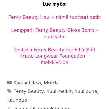
Lue myös:
Fenty Beauty Haul – nämä tuotteet ostin
Lemppari: Fenty Beauty Gloss Bomb -
huulikiilto
Testissä Fenty Beauty Pro Filt’r Soft
Matte Longwear Foundation -
meikkivoide
Kategoriat
Kosmetiikka
,
Meikki
Avainsanat
Fenty Beauty
,
huulimeikit
,
huulipuna
,
kauneus
Iloinen jälleennäkeminen