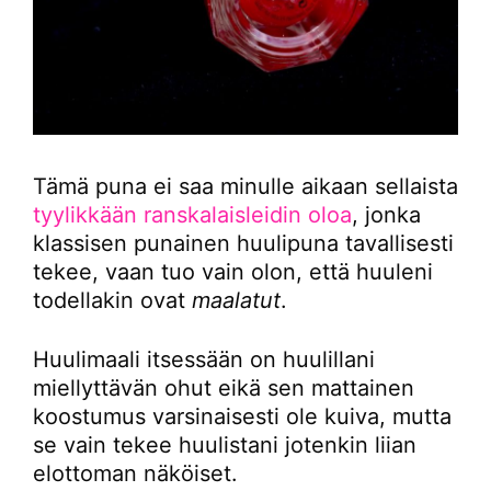
Tämä puna ei saa minulle aikaan sellaista
tyylikkään ranskalaisleidin oloa
, jonka
klassisen punainen huulipuna tavallisesti
tekee, vaan tuo vain olon, että huuleni
todellakin ovat
maalatut
.
Huulimaali itsessään on huulillani
miellyttävän ohut eikä sen mattainen
koostumus varsinaisesti ole kuiva, mutta
se vain tekee huulistani jotenkin liian
elottoman näköiset.