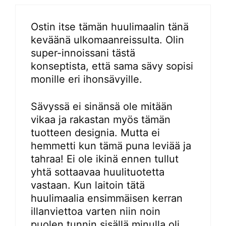
Ostin itse tämän huulimaalin tänä
keväänä ulkomaanreissulta. Olin
super-innoissani tästä
konseptista, että sama sävy sopisi
monille eri ihonsävyille.
Sävyssä ei sinänsä ole mitään
vikaa ja rakastan myös tämän
tuotteen designia. Mutta ei
hemmetti kun tämä puna leviää ja
tahraa! Ei ole ikinä ennen tullut
yhtä sottaavaa huulituotetta
vastaan. Kun laitoin tätä
huulimaalia ensimmäisen kerran
illanviettoa varten niin noin
puolen tunnin sisällä minulla oli