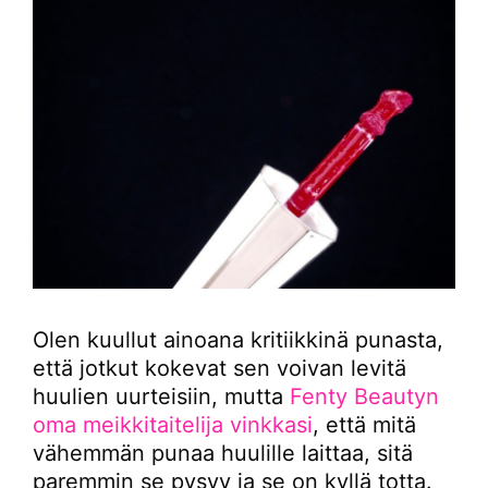
Olen kuullut ainoana kritiikkinä punasta,
että jotkut kokevat sen voivan levitä
huulien uurteisiin, mutta
Fenty Beautyn
oma meikkitaitelija vinkkasi
, että mitä
vähemmän punaa huulille laittaa, sitä
paremmin se pysyy ja se on kyllä totta.