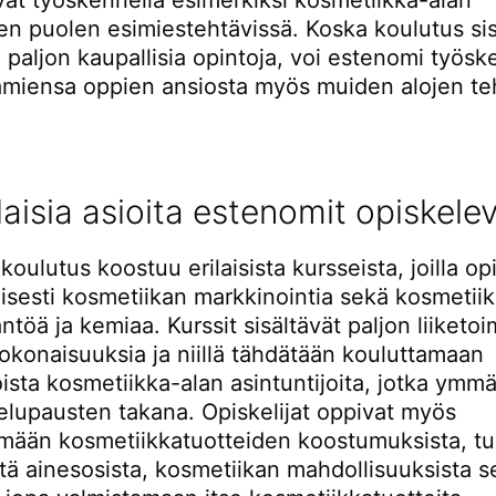
vat työskennellä esimerkiksi kosmetiikka-alan
en puolen esimiestehtävissä. Koska koulutus sis
 paljon kaupallisia opintoja, voi estenomi työsk
aamiensa oppien ansiosta myös muiden alojen te
laisia asioita estenomit opiskele
oulutus koostuu erilaisista kursseista, joilla op
isesti kosmetiikan markkinointia sekä kosmetii
ntöä ja kemiaa. Kurssit sisältävät paljon liiketo
 kokonaisuuksia ja niillä tähdätään kouluttamaan
oista kosmetiikka-alan asintuntijoita, jotka ymm
telupausten takana. Opiskelijat oppivat myös
ään kosmetiikkatuotteiden koostumuksista, tu
tä ainesosista, kosmetiikan mahdollisuuksista s