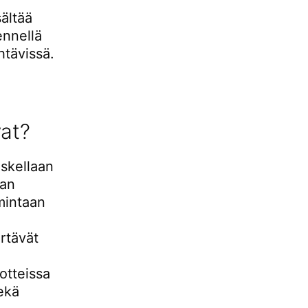
ältää
ennellä
htävissä.
vat?
iskellaan
kan
imintaan
ärtävät
otteissa
ekä