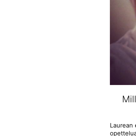
Mil
Laurean 
opettelua