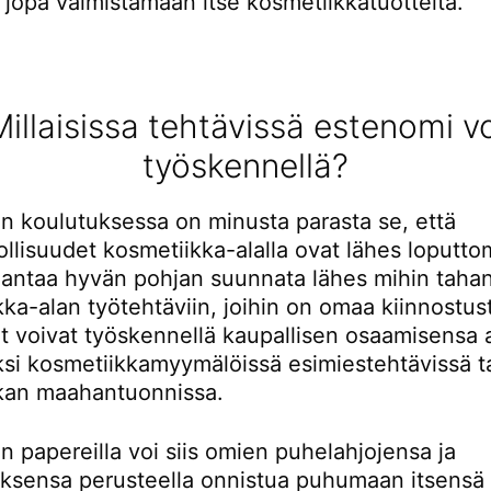
 jopa valmistamaan itse kosmetiikkatuotteita.
Millaisissa tehtävissä estenomi vo
työskennellä?
n koulutuksessa on minusta parasta se, että
lisuudet kosmetiikka-alalla ovat lähes loputto
 antaa hyvän pohjan suunnata lähes mihin taha
ka-alan työtehtäviin, joihin on omaa kiinnostus
t voivat työskennellä kaupallisen osaamisensa 
ksi kosmetiikkamyymälöissä esimiestehtävissä t
kan maahantuonnissa.
 papereilla voi siis omien puhelahjojensa ja
uksensa perusteella onnistua puhumaan itsensä