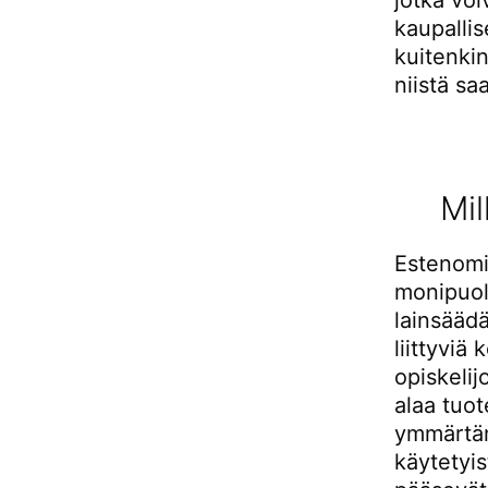
jotka voi
kaupallis
kuitenkin
niistä s
Mil
Estenomik
monipuol
lainsäädä
liittyviä
opiskelij
alaa tuo
ymmärtäm
käytetyis