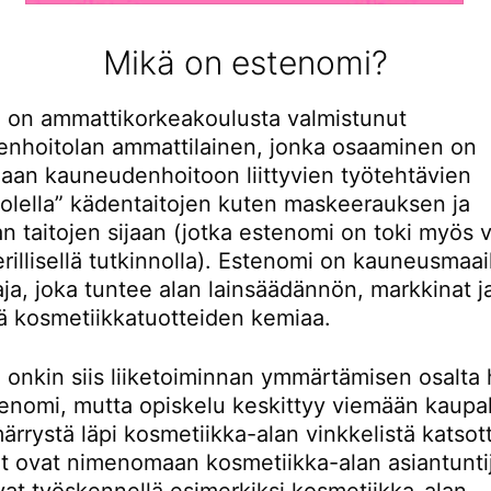
Mikä on estenomi?
 on ammattikorkeakoulusta valmistunut
nhoitolan ammattilainen, jonka osaaminen on
an kauneudenhoitoon liittyvien työtehtävien
uolella” kädentaitojen kuten maskeerauksen ja
n taitojen sijaan (jotka estenomi on toki myös 
rillisellä tutkinnolla). Estenomi on kauneusmaa
ja, joka tuntee alan lainsäädännön, markkinat j
 kosmetiikkatuotteiden kemiaa.
 onkin siis liiketoiminnan ymmärtämisen osalta
denomi, mutta opiskelu keskittyy viemään kaupal
rrystä läpi kosmetiikka-alan vinkkelistä katsot
t ovat nimenomaan kosmetiikka-alan asiantuntij