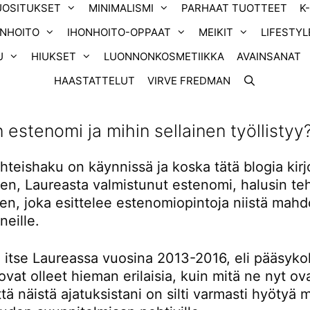
UOSITUKSET
MINIMALISMI
PARHAAT TUOTTEET
K
ONHOITO
IHONHOITO-OPPAAT
MEIKIT
LIFESTYL
U
HIUKSET
LUONNONKOSMETIIKKA
AVAINSANAT
HAASTATTELUT
VIRVE FREDMAN
 estenomi ja mihin sellainen työllistyy
teishaku on käynnissä ja koska tätä blogia kirj
nen, Laureasta valmistunut estenomi, halusin te
n, joka esittelee estenomiopintoja niistä mahdo
neille.
n itse Laureassa vuosina 2013-2016, eli pääsyko
ovat olleet hieman erilaisia, kuin mitä ne nyt ov
tä näistä ajatuksistani on silti varmasti hyötyä m