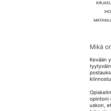
KIRJAS
IH
MATKAIL
Mikä on
Kevään yh
tyytyväi
postaukse
kiinnostu
Opiskeli
opintoni 
uskon, et