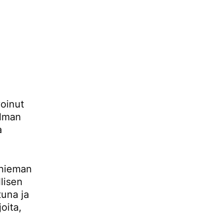
voinut
ilman
a
 hieman
lisen
tuna ja
oita,