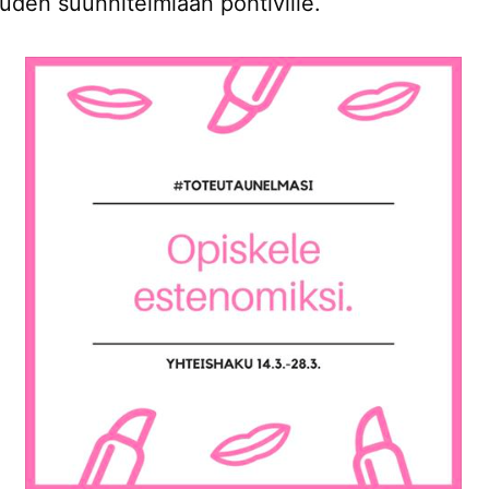
uden suunnitelmiaan pohtiville.