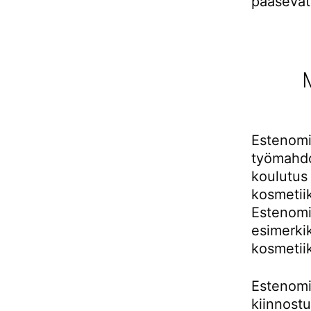
pääsevät
Estenomi
työmahdol
koulutus
kosmetiik
Estenomi
esimerki
kosmetii
Estenomin
kiinnost