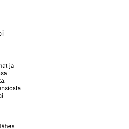
i
mat ja
nsa
ta.
ansiosta
ai
 lähes