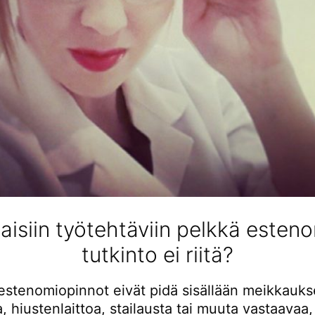
laisiin työtehtäviin pelkkä esten
tutkinto ei riitä?
estenomiopinnot eivät pidä sisällään meikkauk
, hiustenlaittoa, stailausta tai muuta vastaavaa, 