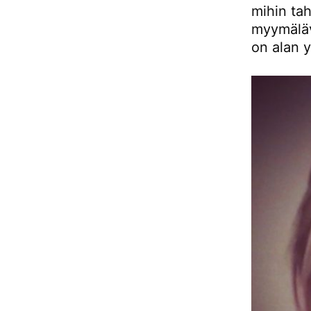
mihin ta
myymäläva
on alan y