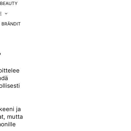
-BEAUTY
E
BRÄNDIT
?
oittelee
hdä
llisesti
keeni ja
at, mutta
onille