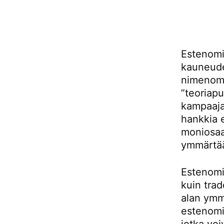
Estenomi
kauneude
nimenoma
”teoriap
kampaaja
hankkia e
moniosaa
ymmärtää
Estenomi
kuin tra
alan ymmä
estenomi