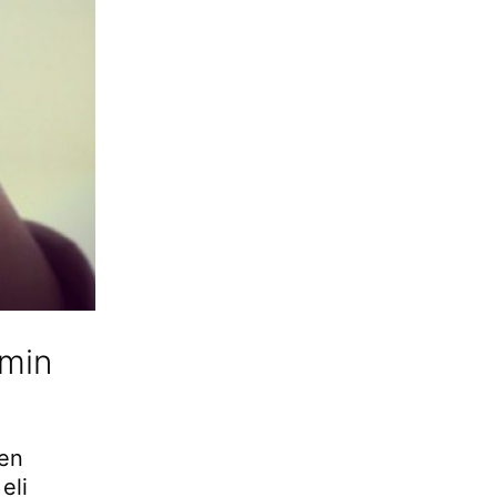
omin
sen
eli