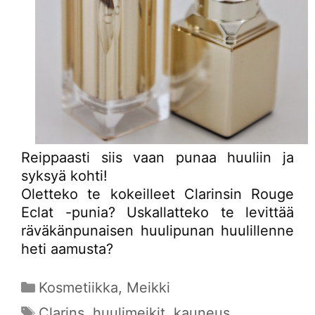
Reippaasti siis vaan punaa huuliin ja
syksyä kohti!
Oletteko te kokeilleet Clarinsin Rouge
Eclat -punia? Uskallatteko te levittää
räväkänpunaisen huulipunan huulillenne
heti aamusta?
Kategoriat
Kosmetiikka
,
Meikki
Avainsanat
Clarins
,
huulimeikit
,
kauneus