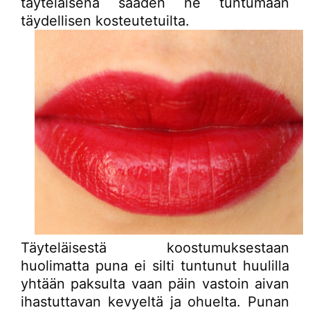
täyteläisenä saaden ne tuntumaan
täydellisen kosteutetuilta.
Täyteläisestä koostumuksestaan
huolimatta puna ei silti tuntunut huulilla
yhtään paksulta vaan päin vastoin aivan
ihastuttavan kevyeltä ja ohuelta. Punan