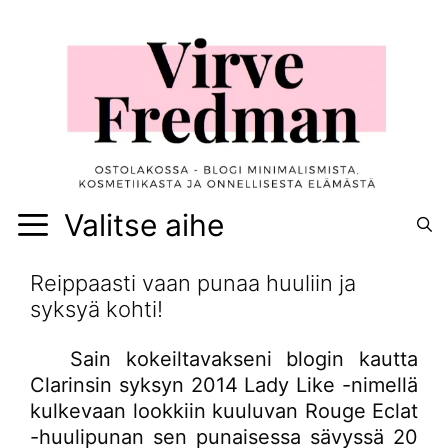
Siirry
sisältöön
Valitse aihe
Reippaasti vaan punaa huuliin ja
syksyä kohti!
Sain kokeiltavakseni blogin kautta
Clarinsin syksyn 2014 Lady Like -nimellä
kulkevaan lookkiin kuuluvan Rouge Eclat
-huulipunan sen punaisessa sävyssä 20