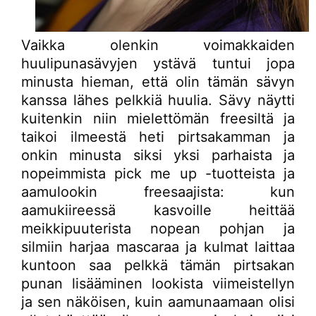
Vaikka olenkin voimakkaiden
huulipunasävyjen ystävä tuntui jopa
minusta hieman, että olin tämän sävyn
kanssa lähes pelkkiä huulia. Sävy näytti
kuitenkin niin mielettömän freesiltä ja
taikoi ilmeestä heti pirtsakamman ja
onkin minusta siksi yksi parhaista ja
nopeimmista pick me up -tuotteista ja
aamulookin freesaajista: kun
aamukiireessä kasvoille heittää
meikkipuuterista nopean pohjan ja
silmiin harjaa mascaraa ja kulmat laittaa
kuntoon saa pelkkä tämän pirtsakan
punan lisääminen lookista viimeistellyn
ja sen näköisen, kuin aamunaamaan olisi