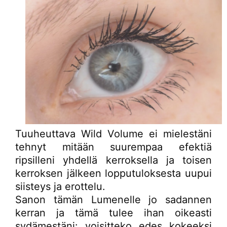
Tuuheuttava Wild Volume ei mielestäni
tehnyt mitään suurempaa efektiä
ripsilleni yhdellä kerroksella ja toisen
kerroksen jälkeen lopputuloksesta uupui
siisteys ja erottelu.
Sanon tämän Lumenelle jo sadannen
kerran ja tämä tulee ihan oikeasti
sydämestäni: voisitteko edes kokeeksi