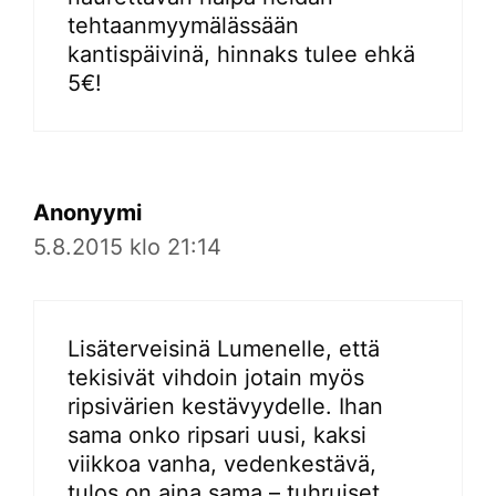
tehtaanmyymälässään
kantispäivinä, hinnaks tulee ehkä
5€!
Anonyymi
5.8.2015 klo 21:14
Lisäterveisinä Lumenelle, että
tekisivät vihdoin jotain myös
ripsivärien kestävyydelle. Ihan
sama onko ripsari uusi, kaksi
viikkoa vanha, vedenkestävä,
tulos on aina sama – tuhruiset