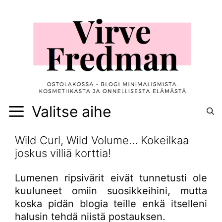
Siirry
sisältöön
Valitse aihe
Wild Curl, Wild Volume… Kokeilkaa
joskus villiä korttia!
Lumenen ripsivärit eivät tunnetusti ole
kuuluneet omiin suosikkeihini, mutta
koska pidän blogia teille enkä itselleni
halusin tehdä niistä postauksen.