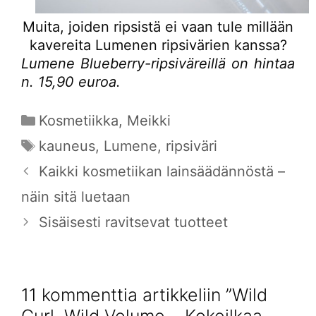
Muita, joiden ripsistä ei vaan tule millään
kavereita Lumenen ripsivärien kanssa?
Lumene Blueberry-ripsiväreillä on hintaa
n. 15,90 euroa.
Kategoriat
Kosmetiikka
,
Meikki
Avainsanat
kauneus
,
Lumene
,
ripsiväri
Kaikki kosmetiikan lainsäädännöstä –
näin sitä luetaan
Sisäisesti ravitsevat tuotteet
11 kommenttia artikkeliin ”Wild
Curl, Wild Volume… Kokeilkaa