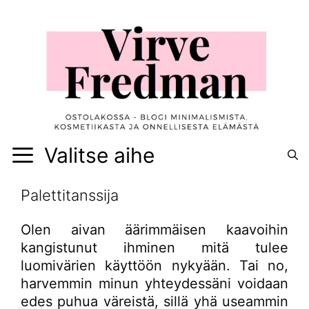
Siirry
sisältöön
Valitse aihe
Palettitanssija
Olen aivan äärimmäisen kaavoihin
kangistunut ihminen mitä tulee
luomivärien käyttöön nykyään. Tai no,
harvemmin minun yhteydessäni voidaan
edes puhua väreistä, sillä yhä useammin