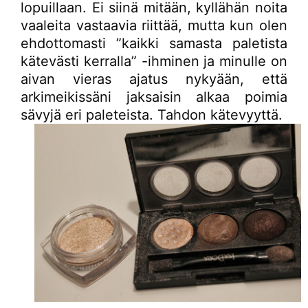
lopuillaan. Ei siinä mitään, kyllähän noita
vaaleita vastaavia riittää, mutta kun olen
ehdottomasti ”kaikki samasta paletista
kätevästi kerralla” -ihminen ja minulle on
aivan vieras ajatus nykyään, että
arkimeikissäni jaksaisin alkaa poimia
sävyjä eri paleteista. Tahdon kätevyyttä.