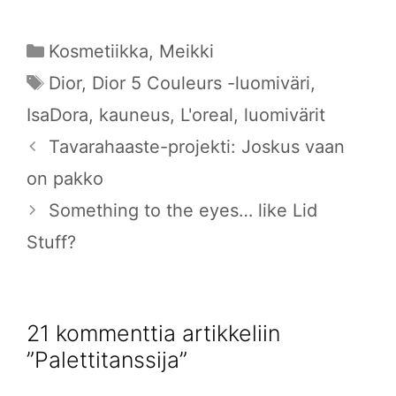
Kategoriat
Kosmetiikka
,
Meikki
Avainsanat
Dior
,
Dior 5 Couleurs -luomiväri
,
IsaDora
,
kauneus
,
L'oreal
,
luomivärit
Tavarahaaste-projekti: Joskus vaan
on pakko
Something to the eyes… like Lid
Stuff?
21 kommenttia artikkeliin
”Palettitanssija”