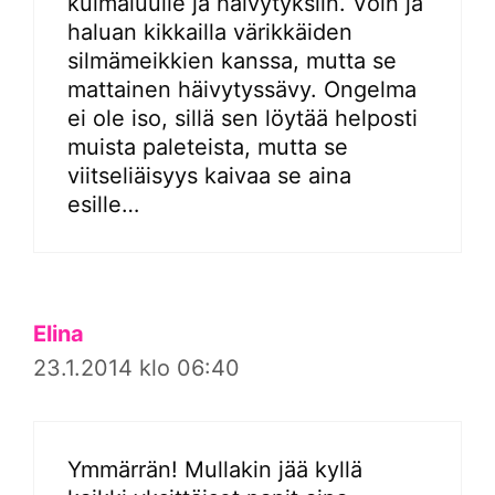
kulmaluulle ja häivytyksiin. Voin ja
haluan kikkailla värikkäiden
silmämeikkien kanssa, mutta se
mattainen häivytyssävy. Ongelma
ei ole iso, sillä sen löytää helposti
muista paleteista, mutta se
viitseliäisyys kaivaa se aina
esille…
Elina
23.1.2014 klo 06:40
Ymmärrän! Mullakin jää kyllä