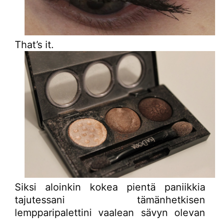
That’s it.
Siksi aloinkin kokea pientä paniikkia
tajutessani tämänhetkisen
lempparipalettini vaalean sävyn olevan