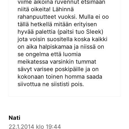
viime aikoina ruvennut etsimään
niitä oikeita! Lähinnä
rahanpuutteet vuoksi. Mulla ei oo
tällä hetkellä mitään erityisen
hyvää palettia (paitsi tuo Sleek)
jota voisin suositella koska kaikki
on aika halpiskamaa ja niissä on
se ongelma että luomia
meikatessa varsinkin tummat
sävyt varisee poskipäille ja on
kokonaan toinen homma saada
siivottua ne siististi pois.
Nati
22.1.2014 klo 19:44