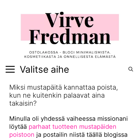
Siirry
sisältöön
Valitse aihe
Miksi mustapäitä kannattaa poista,
kun ne kuitenkin palaavat aina
takaisin?
Minulla oli yhdessä vaiheessa missionani
löytää
parhaat tuotteen mustapäiden
poistoon
ja postailin niistä täällä blogissa