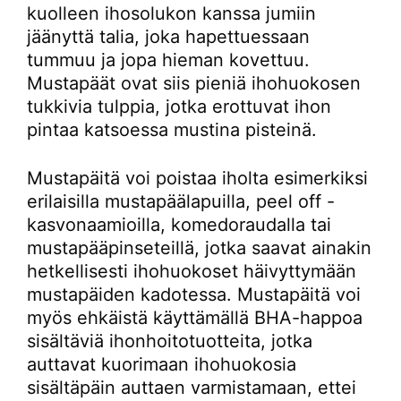
kuolleen ihosolukon kanssa jumiin
jäänyttä talia, joka hapettuessaan
tummuu ja jopa hieman kovettuu.
Mustapäät ovat siis pieniä ihohuokosen
tukkivia tulppia, jotka erottuvat ihon
pintaa katsoessa mustina pisteinä.
Mustapäitä voi poistaa iholta esimerkiksi
erilaisilla mustapäälapuilla, peel off -
kasvonaamioilla, komedoraudalla tai
mustapääpinseteillä, jotka saavat ainakin
hetkellisesti ihohuokoset häivyttymään
mustapäiden kadotessa. Mustapäitä voi
myös ehkäistä käyttämällä BHA-happoa
sisältäviä ihonhoitotuotteita, jotka
auttavat kuorimaan ihohuokosia
sisältäpäin auttaen varmistamaan, ettei