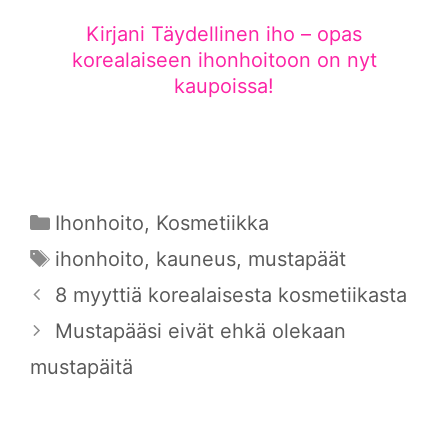
Kirjani Täydellinen iho – opas
korealaiseen ihonhoitoon on nyt
kaupoissa!
Kategoriat
Ihonhoito
,
Kosmetiikka
Avainsanat
ihonhoito
,
kauneus
,
mustapäät
8 myyttiä korealaisesta kosmetiikasta
Mustapääsi eivät ehkä olekaan
mustapäitä