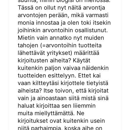
Tässä on ollut nyt näitä arvontja
arvontojen perään, mikä varmasti
monia innostaa ja olen toki itsekin
joihinkin arvontoihin osallistunut.
Mietin vain annatko nyt muiden
tahojen (=arvontoihin tuotteita
lähettävät yritykset) määrittää
kirjoitusten aiheita? Käytät
kuitenkin paljon vaivaa näidenkin
tuotteiden esittelyyn. Ettet kai
vaan kiltteytäsi kirjottele tietyistä
aiheista? Itse toivon, että kirjoitat
vain ja ainoastaan siitä mistä sinä
haluat kirjoittaa sen liiemmin
muita miellyttämättä. Ne
kirjoitukset ovat kuitenkin usein
niitä parhaimpia, koska aihe on