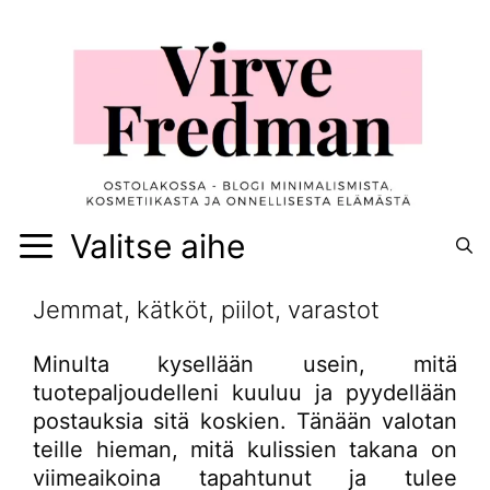
Siirry
sisältöön
Valitse aihe
Jemmat, kätköt, piilot, varastot
Minulta kysellään usein, mitä
tuotepaljoudelleni kuuluu ja pyydellään
postauksia sitä koskien. Tänään valotan
teille hieman, mitä kulissien takana on
viimeaikoina tapahtunut ja tulee