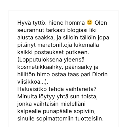
Hyvä tyttö. hieno homma
Olen
seurannut tarkasti blogiasi liki
alusta saakka, ja silloin tällöin jopa
pitänyt maratoniltoja lukemalla
kaikki postaukset putkeen.
(Lopputuloksena yleensä
kosmetiikkaähky, päänsärky ja
hillitön himo ostaa taas pari Diorin
viisikkoa…).
Haluaisitko tehdä vaihtareita?
Minulta löytyy yhtä sun toista,
jonka vaihtaisin mielelläni
kalpealle punapäälle sopiviin,
sinulle sopimattomiin tuotteisiin.