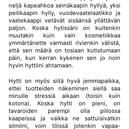
neljä kapeahkoa seinäkaapin hyllyä, yksi
peilikaapin hylly, vuodevaatelaatikko ja
vaatekaappi vetävät sisäänsä yllättävän
paljon. Koska hytissäni on kuitenkin
muutakin kuin vain kosmetiikkaa
ymmärtänette varmasti rivienkin välistä,
että sen määrä on tosiaan kutistumaan
päin, kun kerran kykenen sen jo noin
hyvin hyttiini ahtamaan.
Hytti on myös siitä hyvä jemmapaikka,
ettei tuotteiden näkeminen siellä saa
minulle stressiä aikaan (toisin kuin
kotona). Koska hytti on pieni, on
tavaroiden parempi olla piilossa
kaapeissa ja vaikka ne sattuisivatkin
silmiini, voin töissä jotenkin vapaa-