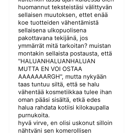
huomannut teksteistäsi välittyvän
sellaisen muutoksen, ettet enää
koe tuotteiden vähentämistä
sellaisena ulkopuolisena
pakottavana tekijänä, jos
ymmärrät mitä tarkoitan? muistan
montakin sellaista postausta, että
''HALUANHALUANHALUAN
MUTTA EN VOI OSTAA
AAAAAAARGH'', mutta nykyään
taas tuntuu siltä, että se halu
vähentää kosmetiikkaa tulee ihan
oman pääsi sisältä, etkä edes
halua rahdata kotiisi kilokaupalla
purnukoita.
hyvä virve, en olisi uskonut silloin
nähtyäni sen komerollisen