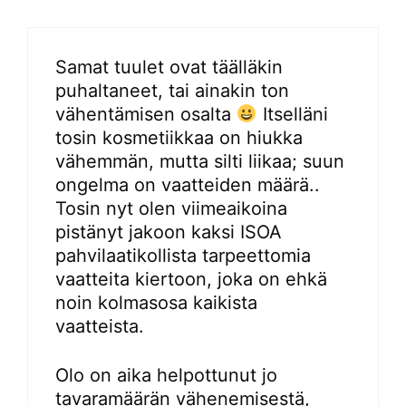
Samat tuulet ovat täälläkin
puhaltaneet, tai ainakin ton
vähentämisen osalta
Itselläni
tosin kosmetiikkaa on hiukka
vähemmän, mutta silti liikaa; suun
ongelma on vaatteiden määrä..
Tosin nyt olen viimeaikoina
pistänyt jakoon kaksi ISOA
pahvilaatikollista tarpeettomia
vaatteita kiertoon, joka on ehkä
noin kolmasosa kaikista
vaatteista.
Olo on aika helpottunut jo
tavaramäärän vähenemisestä,