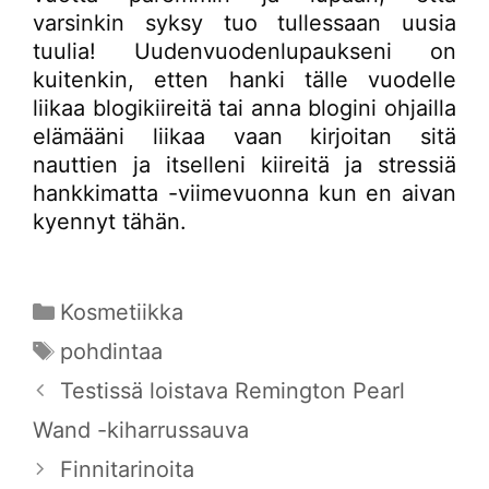
varsinkin syksy tuo tullessaan uusia
tuulia! Uudenvuodenlupaukseni on
kuitenkin, etten hanki tälle vuodelle
liikaa blogikiireitä tai anna blogini ohjailla
elämääni liikaa vaan kirjoitan sitä
nauttien ja itselleni kiireitä ja stressiä
hankkimatta -viimevuonna kun en aivan
kyennyt tähän.
Kategoriat
Kosmetiikka
Avainsanat
pohdintaa
Testissä loistava Remington Pearl
Wand -kiharrussauva
Finnitarinoita