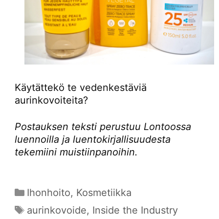
Käytättekö te vedenkestäviä
aurinkovoiteita?
Postauksen teksti perustuu Lontoossa
luennoilla ja luentokirjallisuudesta
tekemiini muistiinpanoihin.
Kategoriat
Ihonhoito
,
Kosmetiikka
Avainsanat
aurinkovoide
,
Inside the Industry