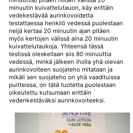
minuuttia) pitäen niiden välissä 20
minuutin kuivattelutauon, käy erittäin
vedekestävää aurinkovoidetta
testattaessa henkilö vedessä puolestaan
neljä kertaa 20 minuutin ajan pitäen
myös kertojen välissä aina 20 minuutin
kuivattelutaukoja. Yhteensä tässä
testissä oleskellaan siis 80 minuuttia
vedessä, minkä jälkeen iholla yhä olevan
aurinkovoiteen suojateho mitataan ja
mikäli sen suojateho on yhä vaadituissa
puitteissa, on tätä tuotetta puolestaan
oikeutettu kutsumaan erittäin
vedenkestäväksi aurinkovoiteeksi.