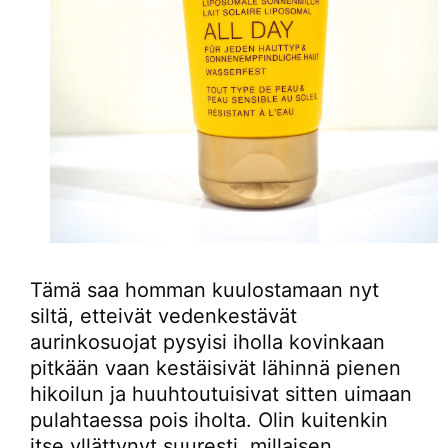
Tämä saa homman kuulostamaan nyt
siltä, etteivät vedenkestävät
aurinkosuojat pysyisi iholla kovinkaan
pitkään vaan kestäisivät lähinnä pienen
hikoilun ja huuhtoutuisivat sitten uimaan
pulahtaessa pois iholta. Olin kuitenkin
itse yllättynyt suuresti, millaisen