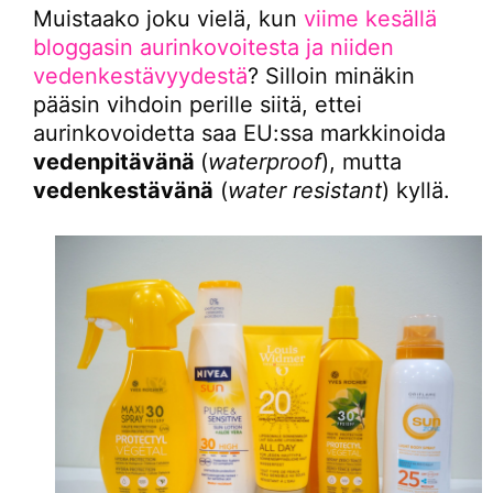
Muistaako joku vielä, kun
viime kesällä
bloggasin aurinkovoitesta ja niiden
vedenkestävyydestä
? Silloin minäkin
pääsin vihdoin perille siitä, ettei
aurinkovoidetta saa EU:ssa markkinoida
vedenpitävänä
(
waterproof
), mutta
vedenkestävänä
(
water resistant
) kyllä.