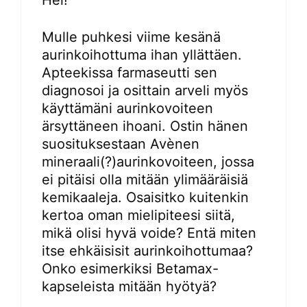
Hei!
Mulle puhkesi viime kesänä
aurinkoihottuma ihan yllättäen.
Apteekissa farmaseutti sen
diagnosoi ja osittain arveli myös
käyttämäni aurinkovoiteen
ärsyttäneen ihoani. Ostin hänen
suosituksestaan Avènen
mineraali(?)aurinkovoiteen, jossa
ei pitäisi olla mitään ylimääräisiä
kemikaaleja. Osaisitko kuitenkin
kertoa oman mielipiteesi siitä,
mikä olisi hyvä voide? Entä miten
itse ehkäisisit aurinkoihottumaa?
Onko esimerkiksi Betamax-
kapseleista mitään hyötyä?