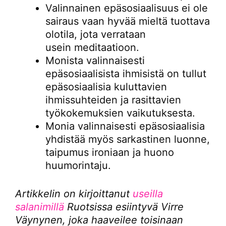
Valinnainen epäsosiaalisuus ei ole
sairaus vaan hyvää mieltä tuottava
olotila, jota verrataan
usein meditaatioon.
Monista valinnaisesti
epäsosiaalisista ihmisistä on tullut
epäsosiaalisia kuluttavien
ihmissuhteiden ja rasittavien
työkokemuksien vaikutuksesta.
Monia valinnaisesti epäsosiaalisia
yhdistää myös sarkastinen luonne,
taipumus ironiaan ja huono
huumorintaju.
Artikkelin on kirjoittanut
useilla
salanimillä
Ruotsissa esiintyvä Virre
Väynynen, joka haaveilee toisinaan