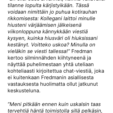
tilanne lopulta kärjistyikään. Tässä
voidaan nimittäin jo puhua kotirauhan
rikkomisesta: Kollegani laittoi minulle
hiusteni värjäämisen jälkeisenä
viikonloppuna kännykkään viestiä
kysyen, kuinka hiusväri oli hiuksissani
kestänyt. Voitteko uskoa? Minulla on
vieläkin se viesti tallessa!”
Fredman
kertoo silminnähden kiihtyneenä ja
näyttää puhelimestaan yhtä uteliaan
kohteliaasti kirjoitettua chat-viestiä, joka
ei kuitenkaan Fredmanin asiallisesta
vastauksesta huolimatta ollut jatkunut
keskusteluna.
”Meni pitkään ennen kuin uskalsin taas
tervehtiä häntä toimistolla sillä pelkäsin,