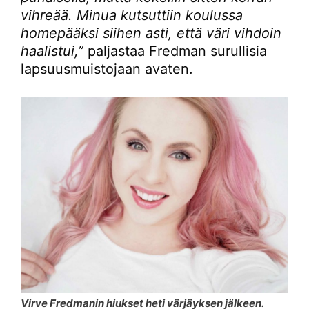
vihreää. Minua kutsuttiin koulussa
homepääksi siihen asti, että väri vihdoin
haalistui,”
paljastaa Fredman surullisia
lapsuusmuistojaan avaten.
Virve Fredmanin hiukset heti värjäyksen jälkeen.