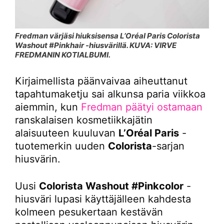
Fredman värjäsi hiuksisensa L’Oréal Paris Colorista
Washout #Pinkhair -hiusvärillä. KUVA: VIRVE
FREDMANIN KOTIALBUMI.
Kirjaimellista päänvaivaa aiheuttanut
tapahtumaketju sai alkunsa paria viikkoa
aiemmin, kun
Fredman päätyi ostamaan
ranskalaisen kosmetiikkajätin
alaisuuteen kuuluvan
L’Oréal Paris
-
tuotemerkin uuden
Colorista
-sarjan
hiusvärin.
Uusi
Colorista Washout #Pinkcolor
-
hiusväri lupasi käyttäjälleen kahdesta
kolmeen pesukertaan kestävän