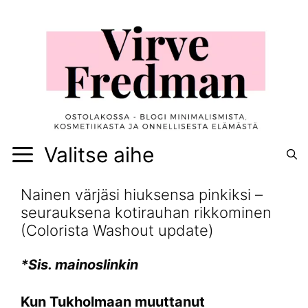
Siirry
sisältöön
Valitse aihe
Nainen värjäsi hiuksensa pinkiksi –
seurauksena kotirauhan rikkominen
(Colorista Washout update)
*Sis. mainoslinkin
Kun Tukholmaan muuttanut