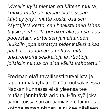
”Kyselin kyllä hieman etukäteen muilta,
kuinka tuote oli heidän hiuksissaan
käyttäytynyt, mutta koska osa sen
käyttäjistä kertoi sen haalistuneen lähes
täysin jo yhdellä pesukerralla ja osa taas
puolestaan kertoi sen jämähtäneen
hiuksiin jopa esitettyä pidemmäksi aikaa
päätin, että tämän on oltava niitä
uhkarohkeita seikkailuja ja irtiottoja,
jollaisiin minua on aina välillä kehotettu.”
Fredman elää tavallisesti turvallista ja
tapahtumaköyhää elämää ruotsalaisessa
Nackan kunnassa eikä yleensä tee
mitään jännittäviä asioita. Hän syö joka
aamu töissä saman aamiaisen, lämmittää
kotona saman pizzan ja pukee päälleen