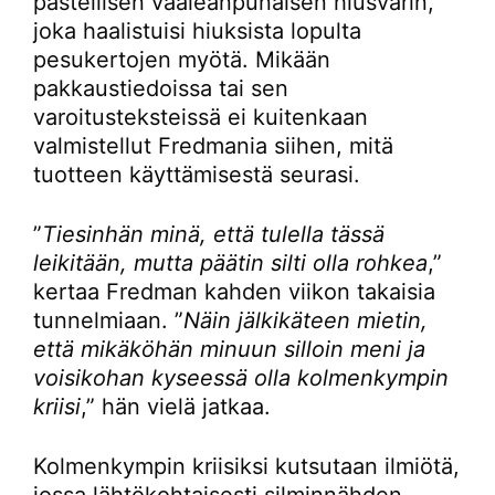
pastellisen vaaleanpunaisen hiusvärin,
joka haalistuisi hiuksista lopulta
pesukertojen myötä. Mikään
pakkaustiedoissa tai sen
varoitusteksteissä ei kuitenkaan
valmistellut Fredmania siihen, mitä
tuotteen käyttämisestä seurasi.
”
Tiesinhän minä, että tulella tässä
leikitään, mutta päätin silti olla rohkea
,”
kertaa Fredman kahden viikon takaisia
tunnelmiaan. ”
Näin jälkikäteen mietin,
että mikäköhän minuun silloin meni ja
voisikohan kyseessä olla kolmenkympin
kriisi
,” hän vielä jatkaa.
Kolmenkympin kriisiksi kutsutaan ilmiötä,
jossa lähtökohtaisesti silminnähden