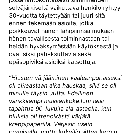
selväjärkiseltä vaikuttava henkilö ryhtyy
30-vuotta täytettyään tai juuri sitä
ennen tekemään asioita, jotka
poikkeavat hänen lähipiirinsä mukaan
hänen tavallisesta toiminnastaan tai
heidän hyväksymästään käytöksestä ja
ovat siksi paheksuttavia sekä
epäsopiviksi asioiksi katsottuja.
”Hiusten värjääminen vaaleanpunaiseksi
oli oikeastaan aika hauskaa, sillä se oli
minulle täysin uutta. Edellinen
värikkäämpi hiusvärikokeiluni taisi
tapahtua 90-luvulla ala-asteella, kun
hiuksia oli trendikästä värjätä
kreppipaperilla. Värjäsin usein
punaisella, mutta kokeilin sitten kerran