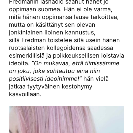
Fredmanin läsnäolo saanut hänet jo
oppimaan suomea. Hän ei ole varma,
mitä hänen oppimansa lause tarkoittaa,
mutta on käsittänyt sen olevan
jonkinlainen iloinen kannustus,
sillä Fredman toistelee sitä usein hänen
ruotsalaisten kollegoidensa saadessa
esimerkillisiä ja poikkeuksellisen loistavia
ideoita.
”On mukavaa, että tiimissämme
on joku, joka suhtautuu aina niin
positiivisesti ideoihimme!”
hän vielä
jatkaa tyytyväinen kestohymy
kasvoillaan.