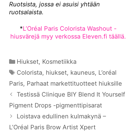
Ruotsista, jossa ei asuisi yhtään
ruotsalaista.
*
L’Oréal Paris Colorista Washout -
hiusvärejä myy verkossa Eleven.fi täällä.
Kategoriat
Hiukset
,
Kosmetiikka
Avainsanat
Colorista
,
hiukset
,
kauneus
,
L’oréal
Paris
,
Parhaat markettituotteet hiuksille
Testissä Clinique BIY Blend It Yourself
Pigment Drops -pigmenttipisarat
Loistava edullinen kulmakynä –
L’Oréal Paris Brow Artist Xpert