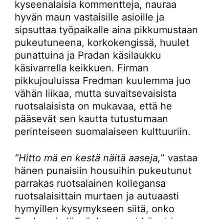
kyseenalaisia kommentteja, nauraa
hyvän maun vastaisille asioille ja
sipsuttaa työpaikalle aina pikkumustaan
pukeutuneena, korkokengissä, huulet
punattuina ja Pradan käsilaukku
käsivarrella keikkuen. Firman
pikkujouluissa Fredman kuulemma juo
vähän liikaa, mutta suvaitsevaisista
ruotsalaisista on mukavaa, että he
pääsevät sen kautta tutustumaan
perinteiseen suomalaiseen kulttuuriin.
”Hitto mä en kestä näitä aaseja,
” vastaa
hänen punaisiin housuihin pukeutunut
parrakas ruotsalainen kollegansa
ruotsalaisittain murtaen ja autuaasti
hymyillen kysymykseen siitä, onko