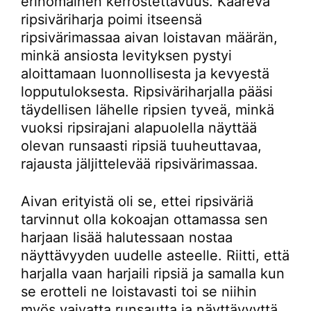
erinomainen kerrostettavuus. Kaareva
ripsiväriharja poimi itseensä
ripsivärimassaa aivan loistavan määrän,
minkä ansiosta levityksen pystyi
aloittamaan luonnollisesta ja kevyestä
lopputuloksesta. Ripsiväriharjalla pääsi
täydellisen lähelle ripsien tyveä, minkä
vuoksi ripsirajani alapuolella näyttää
olevan runsaasti ripsiä tuuheuttavaa,
rajausta jäljittelevää ripsivärimassaa.
Aivan erityistä oli se, ettei ripsiväriä
tarvinnut olla kokoajan ottamassa sen
harjaan lisää halutessaan nostaa
näyttävyyden uudelle asteelle. Riitti, että
harjalla vaan harjaili ripsiä ja samalla kun
se erotteli ne loistavasti toi se niihin
myös vaivatta runsautta ja näyttävyyttä.