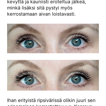
kevyttä ja kauniisti eroteltua jälkeä,
minkä lisäksi sitä pystyi myös
kerrostamaan aivan loistavasti.
Ihan erityistä ripsivärissä olikin juuri sen