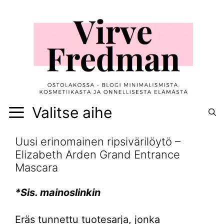
Siirry
sisältöön
Valitse aihe
Uusi erinomainen ripsivärilöytö –
Elizabeth Arden Grand Entrance
Mascara
*Sis. mainoslinkin
Eräs tunnettu tuotesarja, jonka