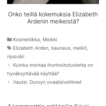
Onko teillä kokemuksia Elizabeth
Ardenin meikeistä?
Kategoriat
Kosmetiikka
,
Meikki
Avainsanat
Elizabeth Arden
,
kauneus
,
meikit
,
ripsiväri
Kuinka montaa ihonhoitotuotetta on
hyväksyttävää käyttää?
Vautsi: Duroyn ovaalisiveltimet