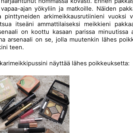
 harjaantunut hommassa kovasti. Ennen pakkasi
vapaa-ajan yökyliin ja matkoille. Näiden pakka
ja pinttyneiden arkimeikkausrutiinieni vuoksi v
tsua itseäni ammattilaiseksi meikkieni pakka
senaali on koottu kasaan parissa minuutissa ai
a arsenaali on se, jolla muutenkin lähes poik
ini teen.
karimeikkipussini näyttää lähes poikkeuksetta: