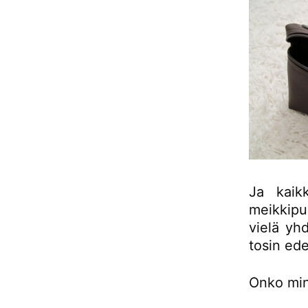
Ja kaik
meikkipu
vielä yh
tosin ede
Onko minu