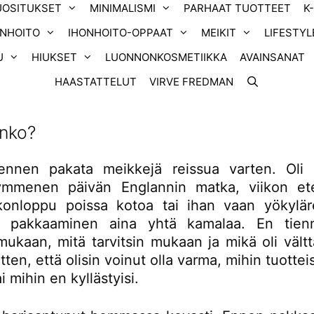
UOSITUKSET
MINIMALISMI
PARHAAT TUOTTEET
K
ONHOITO
IHONHOITO-OPPAAT
MEIKIT
LIFESTYL
U
HIUKSET
LUONNONKOSMETIIKKA
AVAINSANAT
HAASTATTELUT
VIRVE FREDMAN
enko?
ennen pakata meikkejä reissua varten. Oli
ymmenen päivän Englannin matka, viikon et
ikonloppu poissa kotoa tai ihan vaan yökyläre
n pakkaaminen aina yhtä kamalaa. En tienn
mukaan, mitä tarvitsin mukaan ja mikä oli vält
itten, että olisin voinut olla varma, mihin tuotteis
ai mihin en kyllästyisi.