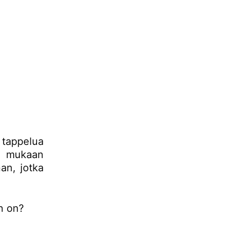
tappelua
an mukaan
an, jotka
n on?