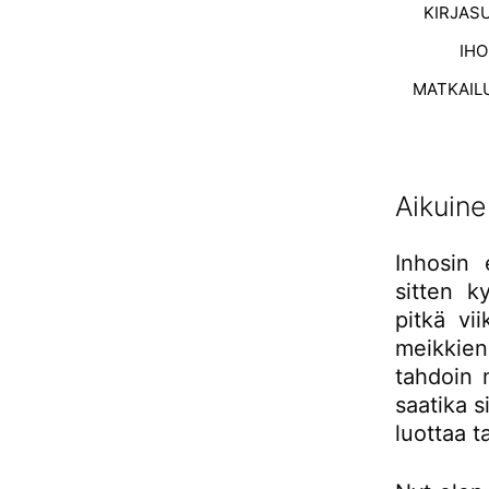
KIRJAS
IH
MATKAIL
Aikuin
Inhosin 
sitten k
pitkä vi
meikkie
tahdoin 
saatika s
luottaa t