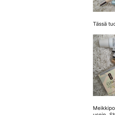
Tässä tuo
Meikkipo
usein Sh