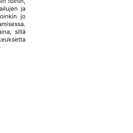
n töihin,
ilujen ja
oinkin jo
amisessa.
na, sillä
keuksetta