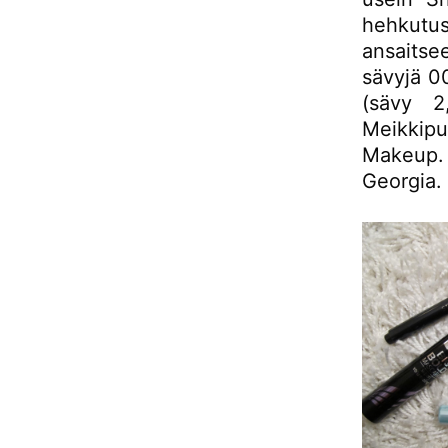
hehkutu
ansaitse
sävyjä 0
(sävy 2
Meikkipu
Makeup.
Georgia.