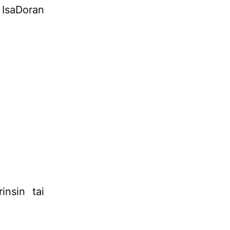
IsaDoran
insin tai