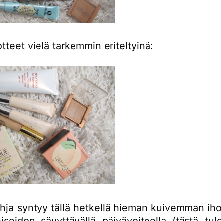
tteet vielä tarkemmin eriteltyinä:
hja syntyy tällä hetkellä hieman kuivemman iho
iseidon sävyttävällä päivävoiteella (tästä tu