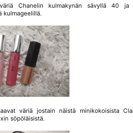
 väriä Chanelin kulmakynän sävyllä 40 ja 
lä kulmageelillä.
aavat väriä jostain näistä minikokoisista Clar
in söpöläisistä.