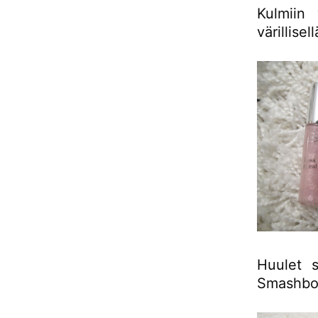
Kulmiin
värillisel
Huulet s
Smashbox