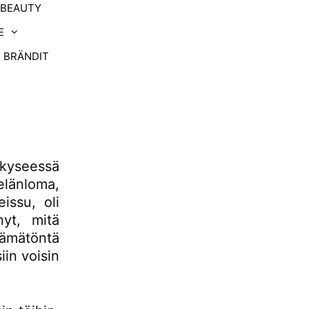
-BEAUTY
E
BRÄNDIT
 kyseessä
elänloma,
issu, oli
yt, mitä
tämätöntä
iin voisin