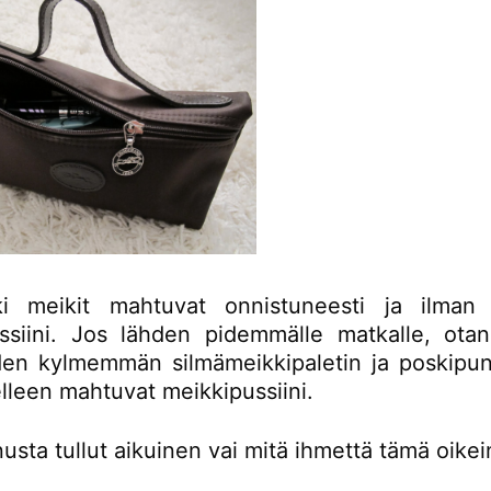
ki meikit mahtuvat onnistuneesti ja ilman 
ssiini. Jos lähden pidemmälle matkalle, ot
den kylmemmän silmämeikkipaletin ja poskipun
lleen mahtuvat meikkipussiini.
sta tullut aikuinen vai mitä ihmettä tämä oikei