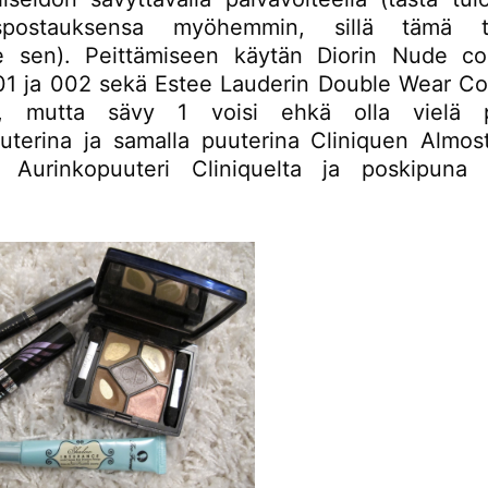
spostauksensa myöhemmin, sillä tämä to
e sen). Peittämiseen käytän Diorin Nude co
01 ja 002 sekä Estee Lauderin Double Wear Co
, mutta sävy 1 voisi ehkä olla vielä p
uterina ja samalla puuterina Cliniquen Almo
 Aurinkopuuteri Cliniquelta ja poskipuna B