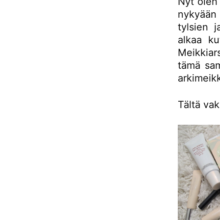
Nyt olen
nykyään 
tylsien 
alkaa ku
Meikkiar
tämä sam
arkimeikk
Tältä vak