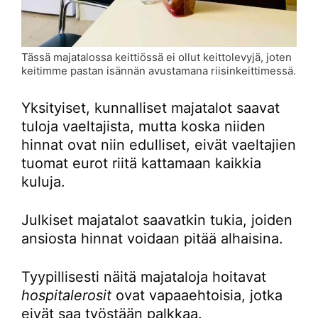
Tässä majatalossa keittiössä ei ollut keittolevyjä, joten
keitimme pastan isännän avustamana riisinkeittimessä.
Yksityiset, kunnalliset majatalot saavat
tuloja vaeltajista, mutta koska niiden
hinnat ovat niin edulliset, eivät vaeltajien
tuomat eurot riitä kattamaan kaikkia
kuluja.
Julkiset majatalot saavatkin tukia, joiden
ansiosta hinnat voidaan pitää alhaisina.
Tyypillisesti näitä majataloja hoitavat
hospitalerosit
ovat vapaaehtoisia, jotka
eivät saa työstään palkkaa.