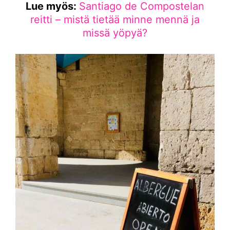
Lue myös:
Santiago de Compostelan
reitti – mistä tietää minne mennä ja
missä yöpyä?