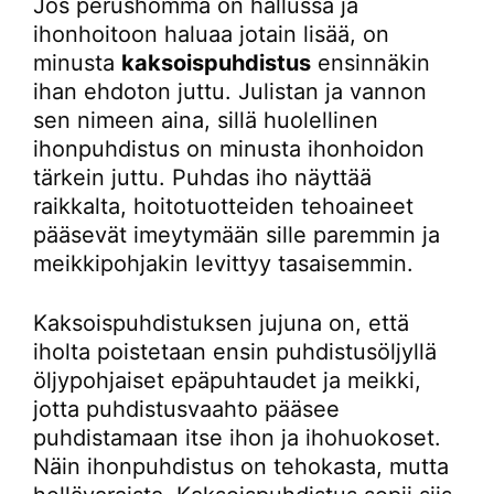
Jos perushomma on hallussa ja
ihonhoitoon haluaa jotain lisää, on
minusta
kaksoispuhdistus
ensinnäkin
ihan ehdoton juttu. Julistan ja vannon
sen nimeen aina, sillä huolellinen
ihonpuhdistus on minusta ihonhoidon
tärkein juttu. Puhdas iho näyttää
raikkalta, hoitotuotteiden tehoaineet
pääsevät imeytymään sille paremmin ja
meikkipohjakin levittyy tasaisemmin.
Kaksoispuhdistuksen jujuna on, että
iholta poistetaan ensin puhdistusöljyllä
öljypohjaiset epäpuhtaudet ja meikki,
jotta puhdistusvaahto pääsee
puhdistamaan itse ihon ja ihohuokoset.
Näin ihonpuhdistus on tehokasta, mutta