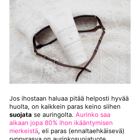
Jos ihostaan haluaa pitää helposti hyvää
huolta, on kaikkein paras keino siihen
suojata
se auringolta.
Aurinko saa
aikaan jopa 80% ihon ikääntymisen
merkeistä
, eli paras (ennaltaehkäisevä)
ryppyrasva on aurinkosuojatuote.