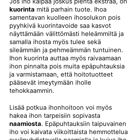
Jos iho kaipaa joskus pientä ekstraa, on
kuorinta
mitä parhain tuote. Ihoa
samentavan kuolleen ihosolukon pois
pyyhkivä kuorintavoide saa kasvot
näyttämään välittömästi heleämmiltä ja
samalla ihosta myös tulee sekä
sileämmän ja pehmeämmän tuntuinen.
Ihon kuorinta auttaa myös raivaamaan
ihon pinnalta pois muita epäpuhtauksia
ja varmistamaan, että hoitotuotteet
pääsevät imeytymään iholle
tehokkaammin.
Lisää potkua ihonhoitoon voi myös
hakea ihon tarpeisiin sopivasta
naamiosta
. Epäpuhtauksiin taipuvainen
iho voi kaivata viikoittaista hemmottelua
syväpuhdistavalla naamiolla ja kuiva iho