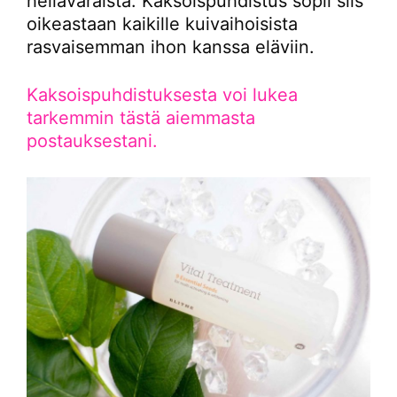
hellävaraista. Kaksoispuhdistus sopii siis
oikeastaan kaikille kuivaihoisista
rasvaisemman ihon kanssa eläviin.
Kaksoispuhdistuksesta voi lukea
tarkemmin tästä aiemmasta
postauksestani.