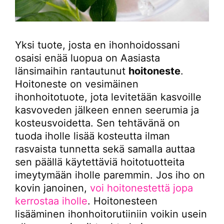
Yksi tuote, josta en ihonhoidossani
osaisi enää luopua on Aasiasta
länsimaihin rantautunut
hoitoneste
.
Hoitoneste on vesimäinen
ihonhoitotuote, jota levitetään kasvoille
kasvoveden jälkeen ennen seerumia ja
kosteusvoidetta. Sen tehtävänä on
tuoda iholle lisää kosteutta ilman
rasvaista tunnetta sekä samalla auttaa
sen päällä käytettäviä hoitotuotteita
imeytymään iholle paremmin. Jos iho on
kovin janoinen,
voi hoitonestettä jopa
kerrostaa iholle
. Hoitonesteen
lisääminen ihonhoitorutiiniin voikin usein