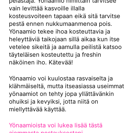
pelastaja. Yönaamio nimittäin tarvitsee
vain levittää kasvoille illalla
kosteusvoiteen tapaan eikä sitä tarvitse
pestä ennen nukkumaanmenoa pois.
Yönaamio tekee ihoa kosteuttavia ja
heleyttäviä taikojaan sillä aikaa kun itse
vetelee sikeitä ja aamulla peilistä katsoo
täyteläisen kosteutettu ja freshin
näköinen iho. Kätevää!
Yönaamio voi kuulostaa rasvaiselta ja
klähmäiseltä, mutta itseasiassa useimmat
yönaamiot on tehty jopa yllättävänkin
ohuiksi ja kevyiksi, jotta niitä on
miellyttävää käyttää.
Yönaamioista voi lukea lisää tästä
aiemmasta postauksestani.