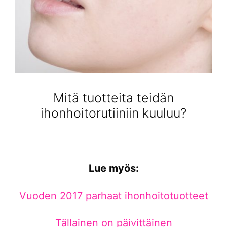
Mitä tuotteita teidän
ihonhoitorutiiniin kuuluu?
Lue myös:
Vuoden 2017 parhaat ihonhoitotuotteet
Tällainen on päivittäinen