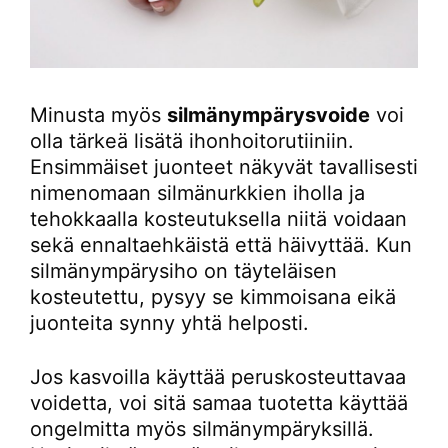
Minusta myös
silmänympärysvoide
voi
olla tärkeä lisätä ihonhoitorutiiniin.
Ensimmäiset juonteet näkyvät tavallisesti
nimenomaan silmänurkkien iholla ja
tehokkaalla kosteutuksella niitä voidaan
sekä ennaltaehkäistä että häivyttää. Kun
silmänympärysiho on täyteläisen
kosteutettu, pysyy se kimmoisana eikä
juonteita synny yhtä helposti.
Jos kasvoilla käyttää peruskosteuttavaa
voidetta, voi sitä samaa tuotetta käyttää
ongelmitta myös silmänympäryksillä.