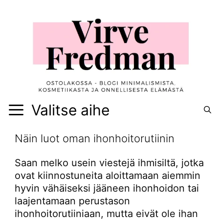
Siirry
sisältöön
Valitse aihe
Näin luot oman ihonhoitorutiinin
Saan melko usein viestejä ihmisiltä, jotka
ovat kiinnostuneita aloittamaan aiemmin
hyvin vähäiseksi jääneen ihonhoidon tai
laajentamaan perustason
ihonhoitorutiiniaan, mutta eivät ole ihan