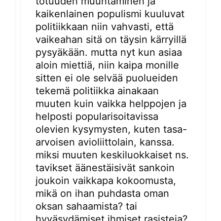
totuuden muuntaminen ja
kaikenlainen populismi kuuluvat
politiikkaan niin vahvasti, että
vaikeahan sitä on täysin kärryillä
pysyäkään. mutta nyt kun asiaa
aloin miettiä, niin kaipa monille
sitten ei ole selvää puolueiden
tekemä politiikka ainakaan
muuten kuin vaikka helppojen ja
helposti popularisoitavissa
olevien kysymysten, kuten tasa-
arvoisen avioliittolain, kanssa.
miksi muuten keskiluokkaiset ns.
tavikset äänestäisivät sankoin
joukoin vaikkapa kokoomusta,
mikä on ihan puhdasta oman
oksan sahaamista? tai
hyväsydämiset ihmiset rasisteja?