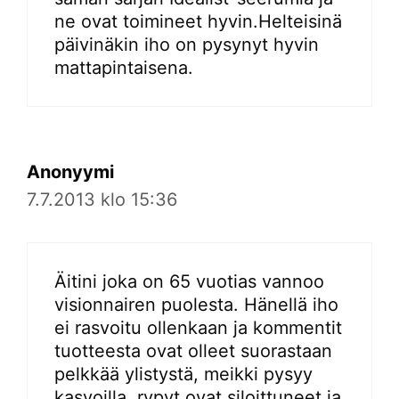
ne ovat toimineet hyvin.Helteisinä
päivinäkin iho on pysynyt hyvin
mattapintaisena.
Anonyymi
7.7.2013 klo 15:36
Äitini joka on 65 vuotias vannoo
visionnairen puolesta. Hänellä iho
ei rasvoitu ollenkaan ja kommentit
tuotteesta ovat olleet suorastaan
pelkkää ylistystä, meikki pysyy
kasvoilla, rypyt ovat siloittuneet ja