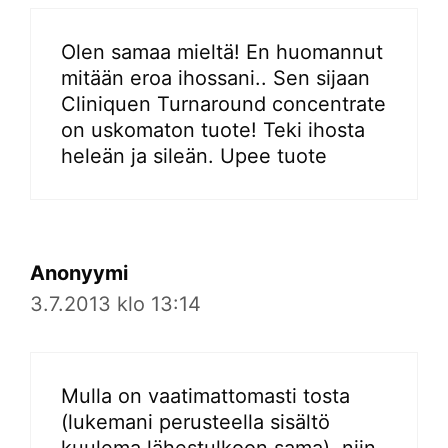
Olen samaa mieltä! En huomannut
mitään eroa ihossani.. Sen sijaan
Cliniquen Turnaround concentrate
on uskomaton tuote! Teki ihosta
heleän ja sileän. Upee tuote
Anonyymi
3.7.2013 klo 13:14
Mulla on vaatimattomasti tosta
(lukemani perusteella sisältö
kuulema lähestulkoon sama), niin