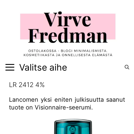
Siirry
sisältöön
Valitse aihe
LR 2412 4%
Lancomen yksi eniten julkisuutta saanut
tuote on Visionnaire-seerumi.