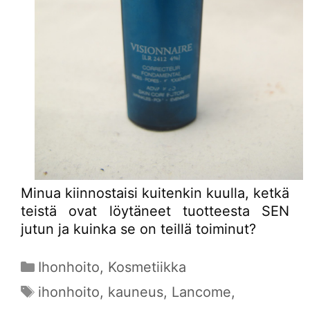
Minua kiinnostaisi kuitenkin kuulla, ketkä
teistä ovat löytäneet tuotteesta SEN
jutun ja kuinka se on teillä toiminut?
Kategoriat
Ihonhoito
,
Kosmetiikka
Avainsanat
ihonhoito
,
kauneus
,
Lancome
,