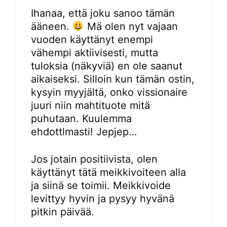
Ihanaa, että joku sanoo tämän
ääneen.
Mä olen nyt vajaan
vuoden käyttänyt enempi
vähempi aktiivisesti, mutta
tuloksia (näkyviä) en ole saanut
aikaiseksi. Silloin kun tämän ostin,
kysyin myyjältä, onko vissionaire
juuri niin mahtituote mitä
puhutaan. Kuulemma
ehdottlmasti! Jepjep…
Jos jotain positiivista, olen
käyttänyt tätä meikkivoiteen alla
ja siinä se toimii. Meikkivoide
levittyy hyvin ja pysyy hyvänä
pitkin päivää.