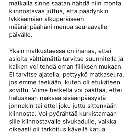
matkalla sinne saatan nähdä niin monta
kiinnostavaa juttua, että päädynkin
lykkäämään alkuperäiseen
määränpäähäni menoa seuraavalle
päivälle.
Yksin matkustaessa on ihanaa, ettei
asioita välttämättä tarvitse suunnitella ja
kaiken voi tehdä oman fiiliksen mukaan.
Ei tarvitse ajatella, pettyykö matkaseura,
jos emme teekään, kuten oli etukäteen
sovittu. Viime hetkellä voi päättää, ettei
haluakaan maksaa sisäänpääsystä
jonnekin tai ettei joku juttu sittenkään
kiinnosta. Voi pyörähtää kurkistamaan
sille kiinnostavalle sivukadulle, vaikka
oikeasti oli tarkoitus kävellä katua