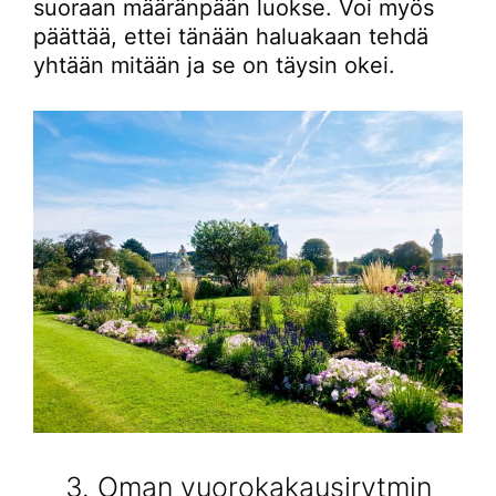
suoraan määränpään luokse. Voi myös
päättää, ettei tänään haluakaan tehdä
yhtään mitään ja se on täysin okei.
3. Oman vuorokakausirytmin