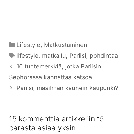
Kategoriat
Lifestyle
,
Matkustaminen
Avainsanat
lifestyle
,
matkailu
,
Pariisi
,
pohdintaa
16 tuotemerkkiä, jotka Pariisin
Sephorassa kannattaa katsoa
Pariisi, maailman kaunein kaupunki?
15 kommenttia artikkeliin ”5
parasta asiaa yksin