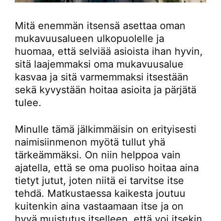
Mitä enemmän itsensä asettaa oman
mukavuusalueen ulkopuolelle ja
huomaa, että selviää asioista ihan hyvin,
sitä laajemmaksi oma mukavuusalue
kasvaa ja sitä varmemmaksi itsestään
sekä kyvystään hoitaa asioita ja pärjätä
tulee.
Minulle tämä jälkimmäisin on erityisesti
naimisiinmenon myötä tullut yhä
tärkeämmäksi. On niin helppoa vain
ajatella, että se oma puoliso hoitaa aina
tietyt jutut, joten niitä ei tarvitse itse
tehdä. Matkustaessa kaikesta joutuu
kuitenkin aina vastaamaan itse ja on
hyvä muistutus itselleen, että voi itsekin