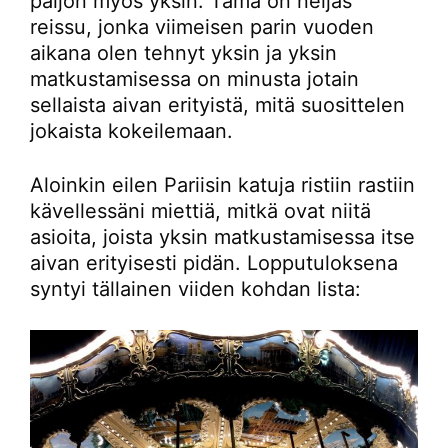
paljon myös yksin. Tämä on neljäs
reissu, jonka viimeisen parin vuoden
aikana olen tehnyt yksin ja yksin
matkustamisessa on minusta jotain
sellaista aivan erityistä, mitä suosittelen
jokaista kokeilemaan.
Aloinkin eilen Pariisin katuja ristiin rastiin
kävellessäni miettiä, mitkä ovat niitä
asioita, joista yksin matkustamisessa itse
aivan erityisesti pidän. Lopputuloksena
syntyi tällainen viiden kohdan lista: