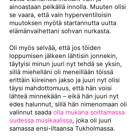
ainoastaan pelkällä innolla. Muuten olisi
se vaara, että vain hyperventiloisin
muutoksen myötä startannutta uutta
elämänvaihettani sohvan nurkasta.
Oli myös selvää, että jos töiden
loppumisen jälkeen lähtisin jonnekin,
täytyisi minun juuri nyt tehdä se yksin,
sillä miehelläni oli meneillään töissä
erittäin kiireinen jakso ja juuri nyt olisi
täysi mahdottomuus, että hän voisi
lähteä minnekään – eikä hän juuri nyt
edes halunnut, sillä hän nimenomaan oli
valinnut saada
olla mukana soittamassa
uudessa musikaalissa
, joka oli juuri
samassa ensi-iltaansa Tukholmassa.