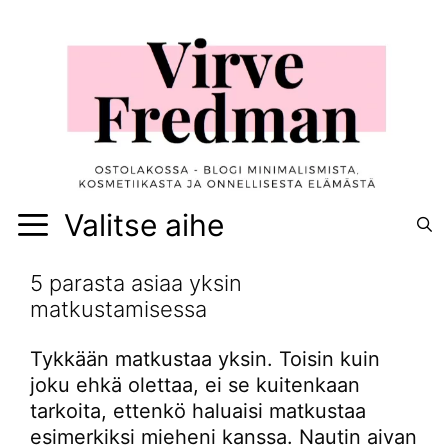
Siirry
sisältöön
Valitse aihe
5 parasta asiaa yksin
matkustamisessa
Tykkään matkustaa yksin. Toisin kuin
joku ehkä olettaa, ei se kuitenkaan
tarkoita, ettenkö haluaisi matkustaa
esimerkiksi mieheni kanssa. Nautin aivan