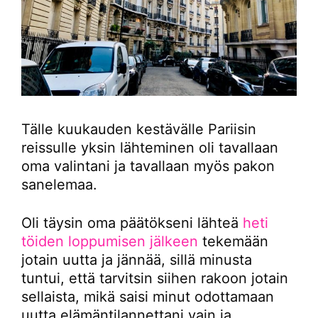
Tälle kuukauden kestävälle Pariisin
reissulle yksin lähteminen oli tavallaan
oma valintani ja tavallaan myös pakon
sanelemaa.
Oli täysin oma päätökseni lähteä
heti
töiden loppumisen jälkeen
tekemään
jotain uutta ja jännää, sillä minusta
tuntui, että tarvitsin siihen rakoon jotain
sellaista, mikä saisi minut odottamaan
uutta elämäntilannettani vain ja