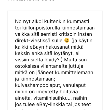
No nyt alkoi kuitenkin kummasti
toi kiillonpoistorulla kiinnostamaan
vaikka sitä semisti kritisoin instan
direkt-viestissä sulle
(ja käytin
kaikki eBayn hakusanat mitkä
keksin enkä sitä löytänyt, ei
vissiin sieltä löydy? ) Muita sun
ostoksissa vilahtaneita juttuja
mitkä on jääneet kummittelemaan
ja kiinnostamaan;
kuivashampoolaput, vanulaput
mihin on imeytetty hoitavia
aineita, vitamiinisuihku… näihin
jos tulee eBay-linkkiä tai jos teet