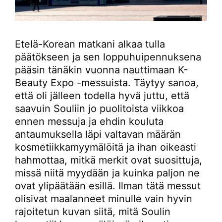
Etelä-Korean matkani alkaa tulla
päätökseen ja sen loppuhuipennuksena
pääsin tänäkin vuonna nauttimaan K-
Beauty Expo -messuista. Täytyy sanoa,
että oli jälleen todella hyvä juttu, että
saavuin Souliin jo puolitoista viikkoa
ennen messuja ja ehdin kouluta
antaumuksella läpi valtavan määrän
kosmetiikkamyymälöitä ja ihan oikeasti
hahmottaa, mitkä merkit ovat suosittuja,
missä niitä myydään ja kuinka paljon ne
ovat ylipäätään esillä. Ilman tätä messut
olisivat maalanneet minulle vain hyvin
rajoitetun kuvan siitä, mitä Soulin