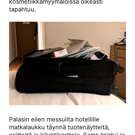
kosmetiikkamyymälöissä oikeasti
tapahtuu.
Palasin eilen messuilta hotellille
matkalaukku täynnä tuotenäytteitä,