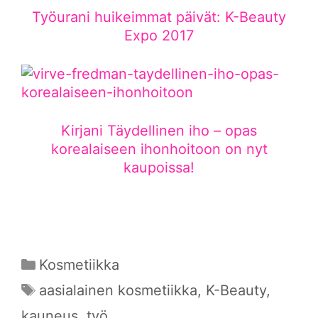
Työurani huikeimmat päivät: K-Beauty
Expo 2017
Kirjani Täydellinen iho – opas
korealaiseen ihonhoitoon on nyt
kaupoissa!
Kategoriat
Kosmetiikka
Avainsanat
aasialainen kosmetiikka
,
K-Beauty
,
kauneus
,
työ