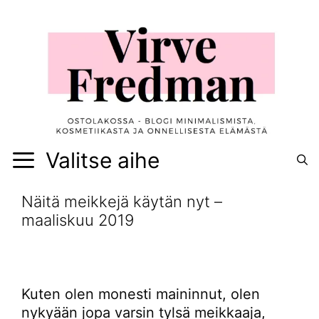
Siirry
sisältöön
Valitse aihe
Näitä meikkejä käytän nyt –
maaliskuu 2019
Kuten olen monesti maininnut, olen
nykyään jopa varsin tylsä meikkaaja,