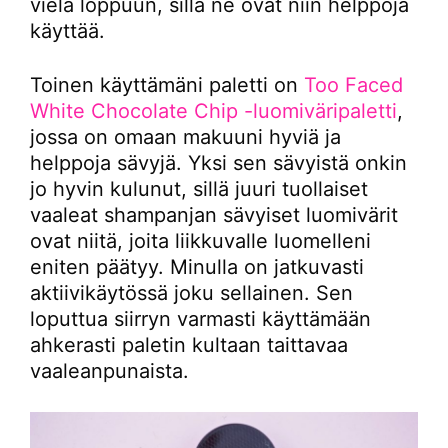
vielä loppuun, sillä ne ovat niin helppoja
käyttää.
Toinen käyttämäni paletti on
Too Faced
White Chocolate Chip -luomiväripaletti
,
jossa on omaan makuuni hyviä ja
helppoja sävyjä. Yksi sen sävyistä onkin
jo hyvin kulunut, sillä juuri tuollaiset
vaaleat shampanjan sävyiset luomivärit
ovat niitä, joita liikkuvalle luomelleni
eniten päätyy. Minulla on jatkuvasti
aktiivikäytössä joku sellainen. Sen
loputtua siirryn varmasti käyttämään
ahkerasti paletin kultaan taittavaa
vaaleanpunaista.