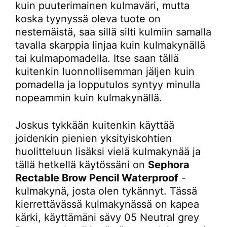
kuin puuterimainen kulmaväri, mutta
koska tyynyssä oleva tuote on
nestemäistä, saa sillä silti kulmiin samalla
tavalla skarppia linjaa kuin kulmakynällä
tai kulmapomadella. Itse saan tällä
kuitenkin luonnollisemman jäljen kuin
pomadella ja lopputulos syntyy minulla
nopeammin kuin kulmakynällä.
Joskus tykkään kuitenkin käyttää
joidenkin pienien yksityiskohtien
huolitteluun lisäksi vielä kulmakynää ja
tällä hetkellä käytössäni on
Sephora
Rectable Brow Pencil Waterproof
-
kulmakynä, josta olen tykännyt. Tässä
kierrettävässä kulmakynässä on kapea
kärki, käyttämäni sävy 05 Neutral grey