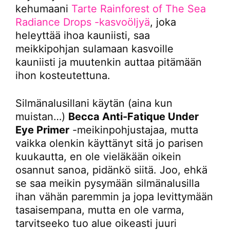
kehumaani
Tarte Rainforest of The Sea
Radiance Drops -kasvoöljyä
, joka
heleyttää ihoa kauniisti, saa
meikkipohjan sulamaan kasvoille
kauniisti ja muutenkin auttaa pitämään
ihon kosteutettuna.
Silmänalusillani käytän (aina kun
muistan…)
Becca Anti-Fatique Under
Eye Primer
-meikinpohjustajaa, mutta
vaikka olenkin käyttänyt sitä jo parisen
kuukautta, en ole vieläkään oikein
osannut sanoa, pidänkö siitä. Joo, ehkä
se saa meikin pysymään silmänalusilla
ihan vähän paremmin ja jopa levittymään
tasaisempana, mutta en ole varma,
tarvitseeko tuo alue oikeasti juuri