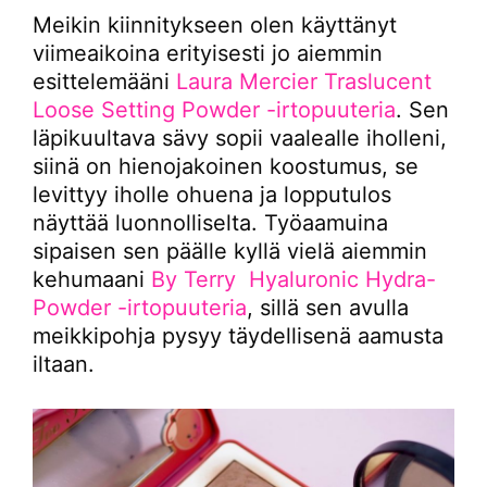
Meikin kiinnitykseen olen käyttänyt
viimeaikoina erityisesti jo aiemmin
esittelemääni
Laura Mercier Traslucent
Loose Setting Powder -irtopuuteria
. Sen
läpikuultava sävy sopii vaalealle iholleni,
siinä on hienojakoinen koostumus, se
levittyy iholle ohuena ja lopputulos
näyttää luonnolliselta. Työaamuina
sipaisen sen päälle kyllä vielä aiemmin
kehumaani
By Terry Hyaluronic Hydra-
Powder -irtopuuteria
, sillä sen avulla
meikkipohja pysyy täydellisenä aamusta
iltaan.