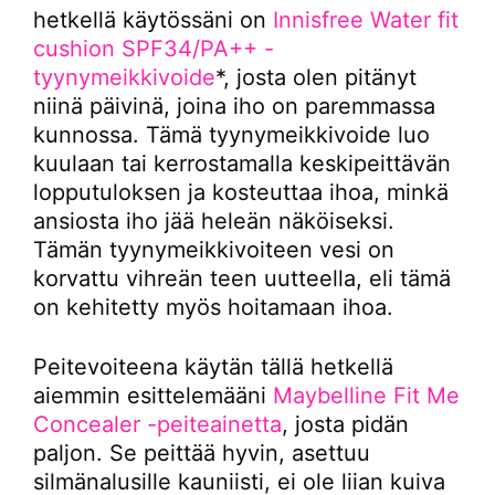
hetkellä käytössäni on
Innisfree Water fit
cushion SPF34/PA++ -
tyynymeikkivoide
*, josta olen pitänyt
niinä päivinä, joina iho on paremmassa
kunnossa. Tämä tyynymeikkivoide luo
kuulaan tai kerrostamalla keskipeittävän
lopputuloksen ja kosteuttaa ihoa, minkä
ansiosta iho jää heleän näköiseksi.
Tämän tyynymeikkivoiteen vesi on
korvattu vihreän teen uutteella, eli tämä
on kehitetty myös hoitamaan ihoa.
Peitevoiteena käytän tällä hetkellä
aiemmin esittelemääni
Maybelline Fit Me
Concealer -peiteainetta
, josta pidän
paljon. Se peittää hyvin, asettuu
silmänalusille kauniisti, ei ole liian kuiva