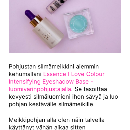
Pohjustan silmämeikkini aiemmin
kehumallani
Essence I Love Colour
Intensifying Eyeshadow Base -
luomivärinpohjustajalla
. Se tasoittaa
kevyesti silmäluomieni ihon sävyä ja luo
pohjan kestävälle silmämeikille.
Meikkipohjan alla olen näin talvella
käyttänyt vähän aikaa sitten