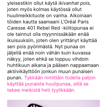
yleisestikin ollut
käytä ikivanhat pois
,
joten myös kolmas käytössä ollut
huulimeikkituote on vanha. Aikoinaan
töiden kautta saamaani L’Oréal Paris
Caresse 401 Rebel Red -kiiltopunaa ei
ole tainnut olla myynnissäkään enää
ikuisuuksiin, joten olen yrittänyt käyttää
sen pois pyörimästä. Nyt punaa on
jäljellä enää noin vähän kuin kuvassa
näkyy, joten ehkä se loppuu vihdoin
huhtikuun aikana ja pääsen nappaamaan
aktiivikäyttöön jonkun muun punaisen
punan.
Tykkään nimittäin todella paljon
käyttää punaista huulipunaa, sillä se
tekee meikistä heti tyylikkään.