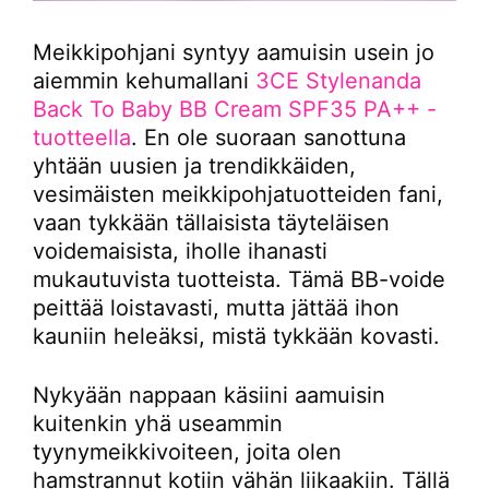
Meikkipohjani syntyy aamuisin usein jo
aiemmin kehumallani
3CE Stylenanda
Back To Baby BB Cream SPF35 PA++ -
tuotteella
. En ole suoraan sanottuna
yhtään uusien ja trendikkäiden,
vesimäisten meikkipohjatuotteiden fani,
vaan tykkään tällaisista täyteläisen
voidemaisista, iholle ihanasti
mukautuvista tuotteista. Tämä BB-voide
peittää loistavasti, mutta jättää ihon
kauniin heleäksi, mistä tykkään kovasti.
Nykyään nappaan käsiini aamuisin
kuitenkin yhä useammin
tyynymeikkivoiteen, joita olen
hamstrannut kotiin vähän liikaakiin. Tällä