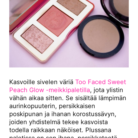
Kasvoille sivelen väriä
Too Faced Sweet
Peach Glow -meikkipaletilla
, jota ylistin
vähän aikaa sitten. Se sisältää lämpimän
aurinkopuuterin, persikkaisen
poskipunan ja ihanan korostussävyn,
joiden yhdistelmä tekee kasvoista
todella raikkaan näköiset. Plussana
paletissa on sen ihana, persikkateetä