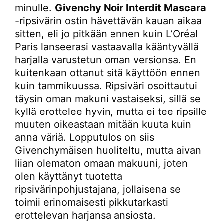
minulle.
Givenchy Noir Interdit Mascara
-ripsivärin ostin hävettävän kauan aikaa
sitten, eli jo pitkään ennen kuin L’Oréal
Paris lanseerasi vastaavalla kääntyvällä
harjalla varustetun oman versionsa. En
kuitenkaan ottanut sitä käyttöön ennen
kuin tammikuussa. Ripsiväri osoittautui
täysin oman makuni vastaiseksi, sillä se
kyllä erottelee hyvin, mutta ei tee ripsille
muuten oikeastaan mitään kuuta kuin
anna väriä. Lopputulos on siis
Givenchymäisen huoliteltu, mutta aivan
liian olematon omaan makuuni, joten
olen käyttänyt tuotetta
ripsivärinpohjustajana, jollaisena se
toimii erinomaisesti pikkutarkasti
erottelevan harjansa ansiosta.