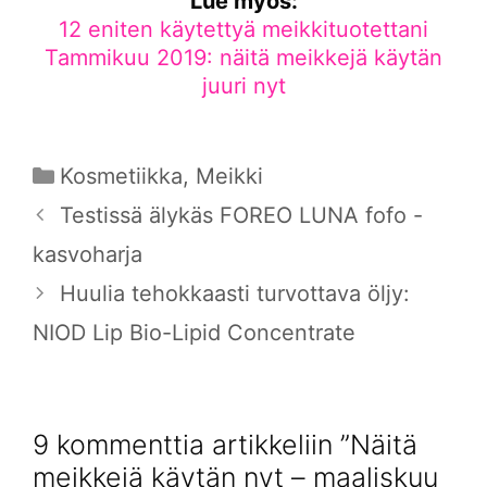
Lue myös:
12 eniten käytettyä meikkituotettani
Tammikuu 2019: näitä meikkejä käytän
juuri nyt
Kategoriat
Kosmetiikka
,
Meikki
Testissä älykäs FOREO LUNA fofo -
kasvoharja
Huulia tehokkaasti turvottava öljy:
NIOD Lip Bio-Lipid Concentrate
9 kommenttia artikkeliin ”Näitä
meikkejä käytän nyt – maaliskuu