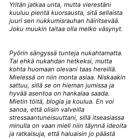
Yritän jatkaa unta, mutta vierestäni
kuuluu pientä kuorsausta, sitä sellaista
juuri sen nukkumisrauhan häiritsevää.
Joku muukin taitaa olla melko väsynyt.
Pyörin sängyssä tunteja nukahtamatta.
Tai ehkä nukahdan hetkeksi, mutta
kohta huomaan olevani taas hereillä.
Mielessä on niin monta asiaa. Niskaakin
sattuu, sillä se on hieman jumissa ja
hyvää asentoa on hankalaa saada.
Mietin töitä, blogia ja koulua. En voi
sanoa, että olisin valveilla
stressaantuneisuuttani, sillä itseasiassa
minulla on vaan mieli niin täynnä ideoita
ja ratkaisuja, että haluaisin jo päästä