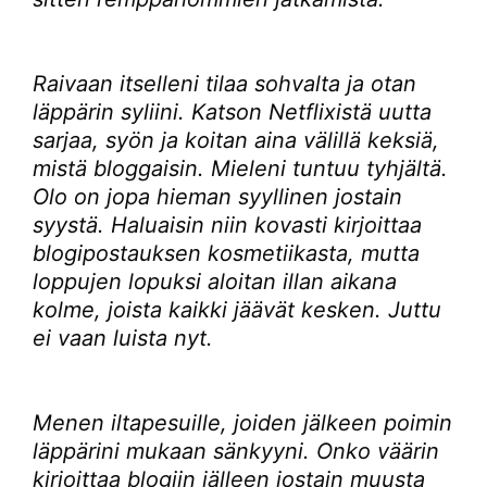
Raivaan itselleni tilaa sohvalta ja otan
läppärin syliini. Katson Netflixistä uutta
sarjaa, syön ja koitan aina välillä keksiä,
mistä bloggaisin. Mieleni tuntuu tyhjältä.
Olo on jopa hieman syyllinen jostain
syystä. Haluaisin niin kovasti kirjoittaa
blogipostauksen kosmetiikasta, mutta
loppujen lopuksi aloitan illan aikana
kolme, joista kaikki jäävät kesken. Juttu
ei vaan luista nyt.
Menen iltapesuille, joiden jälkeen poimin
läppärini mukaan sänkyyni. Onko väärin
kirjoittaa blogiin jälleen jostain muusta