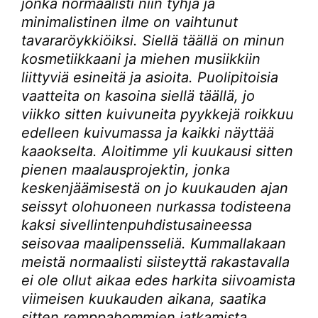
jonka normaalisti niin tyhjä ja
minimalistinen ilme on vaihtunut
tavararöykkiöiksi. Siellä täällä on minun
kosmetiikkaani ja miehen musiikkiin
liittyviä esineitä ja asioita. Puolipitoisia
vaatteita on kasoina siellä täällä, jo
viikko sitten kuivuneita pyykkejä roikkuu
edelleen kuivumassa ja kaikki näyttää
kaaokselta. Aloitimme yli kuukausi sitten
pienen maalausprojektin, jonka
keskenjäämisestä on jo kuukauden ajan
seissyt olohuoneen nurkassa todisteena
kaksi sivellintenpuhdistusaineessa
seisovaa maalipensseliä. Kummallakaan
meistä normaalisti siisteyttä rakastavalla
ei ole ollut aikaa edes harkita siivoamista
viimeisen kuukauden aikana, saatika
sitten remppahommien jatkamista.