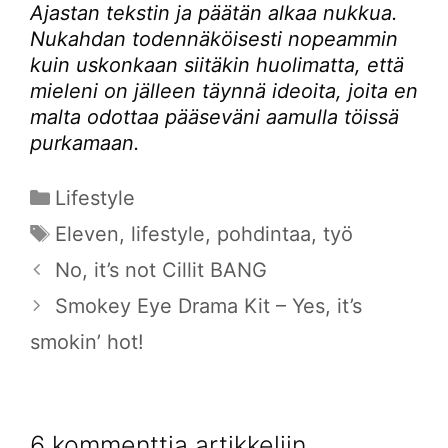
Ajastan tekstin ja päätän alkaa nukkua.
Nukahdan todennäköisesti nopeammin
kuin uskonkaan siitäkin huolimatta, että
mieleni on jälleen täynnä ideoita, joita en
malta odottaa pääseväni aamulla töissä
purkamaan.
Kategoriat
Lifestyle
Avainsanat
Eleven
,
lifestyle
,
pohdintaa
,
työ
No, it’s not Cillit BANG
Smokey Eye Drama Kit – Yes, it’s
smokin’ hot!
6 kommenttia artikkeliin