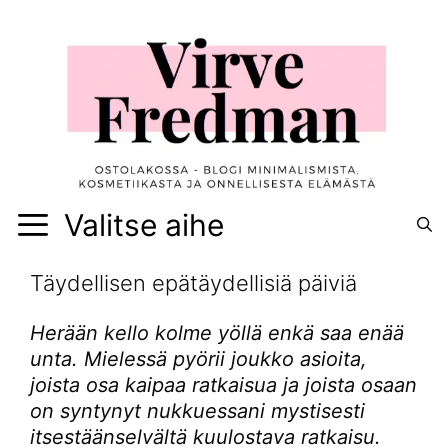
Siirry
sisältöön
Valitse aihe
Täydellisen epätäydellisiä päiviä
Herään kello kolme yöllä enkä saa enää
unta. Mielessä pyörii joukko asioita,
joista osa kaipaa ratkaisua ja joista osaan
on syntynyt nukkuessani mystisesti
itsestäänselvältä kuulostava ratkaisu.