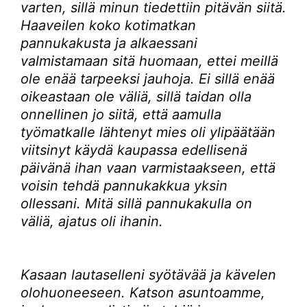
varten, sillä minun tiedettiin pitävän siitä.
Haaveilen koko kotimatkan
pannukakusta ja alkaessani
valmistamaan sitä huomaan, ettei meillä
ole enää tarpeeksi jauhoja. Ei sillä enää
oikeastaan ole väliä, sillä taidan olla
onnellinen jo siitä, että aamulla
työmatkalle lähtenyt mies oli ylipäätään
viitsinyt käydä kaupassa edellisenä
päivänä ihan vaan varmistaakseen, että
voisin tehdä pannukakkua yksin
ollessani. Mitä sillä pannukakulla on
väliä, ajatus oli ihanin.
Kasaan lautaselleni syötävää ja kävelen
olohuoneeseen. Katson asuntoamme,