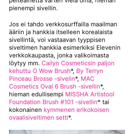
peiteainetta varten vielä oma, hieman
pienempi sivellin.
Jos ei tahdo verkkosurffailla maailman
ääriin ja hankkia itselleen korealaista
sivellintä, voi vastaavan tyyppisen
siveltimen hankkia esimerkiksi Elevenin
verkkokaupasta, jonka valikoimasta
löytyy mm.
Cailyn Cosmeticsin paljon
kehuttu O Wow Brush
*,
By Terryn
Pinceau Brosse -sivelin
*,
MAC
Cosmetics Oval 6 Brush -sivellin
*,
hieman edullisempi
MISSHA Artistool
Foundation Brush #101 -sivellin
* tai
kokonainen
kymmenen erikokoisen
ovaalisiveltimen setti
*.