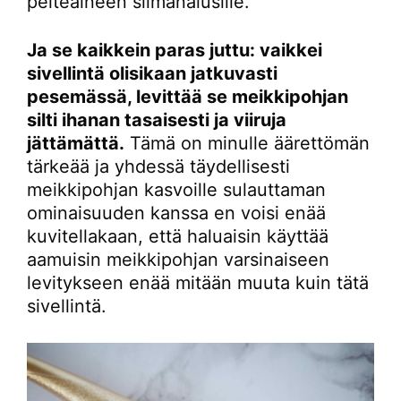
peiteaineen silmänalusille.
Ja se kaikkein paras juttu: vaikkei
sivellintä olisikaan jatkuvasti
pesemässä, levittää se meikkipohjan
silti ihanan tasaisesti ja viiruja
jättämättä.
Tämä on minulle äärettömän
tärkeää ja yhdessä täydellisesti
meikkipohjan kasvoille sulauttaman
ominaisuuden kanssa en voisi enää
kuvitellakaan, että haluaisin käyttää
aamuisin meikkipohjan varsinaiseen
levitykseen enää mitään muuta kuin tätä
sivellintä.