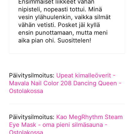
Ensimmäiset liikkeet vähän
nipisteli, nopeasti tottui. Minä
vesin ylähuulenkin, vaikka silmät
vähän vetisti. Posket jäi kyllä
ensin punottamaan, mutta meni
aika pian ohi. Suosittelen!
Päivitysilmoitus:
Upeat kimalleöverit -
Mavala Nail Color 208 Dancing Queen -
Ostolakossa
Päivitysilmoitus:
Kao MegRhythm Steam
Eye Mask - oma pieni silmäsauna -
Ostolakossa