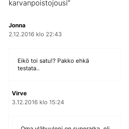
karvanpoistojousi”
Jonna
2.12.2016 klo 22:43
Eikö toi satu!? Pakko ehkä
testata..
Virve
3.12.2016 klo 15:24
Oma ylähuuleni on superarka, eli