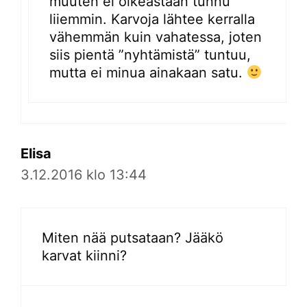
muuten ei oikeastaan tunnu
liiemmin. Karvoja lähtee kerralla
vähemmän kuin vahatessa, joten
siis pientä ”nyhtämistä” tuntuu,
mutta ei minua ainakaan satu.
Elisa
3.12.2016 klo 13:44
Miten nää putsataan? Jääkö
karvat kiinni?