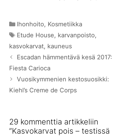
Kategoriat
Ihonhoito
,
Kosmetiikka
Avainsanat
Etude House
,
karvanpoisto
,
kasvokarvat
,
kauneus
Escadan hämmentävä kesä 2017:
Fiesta Carioca
Vuosikymmenien kestosuosikki:
Kiehl’s Creme de Corps
29 kommenttia artikkeliin
”Kasvokarvat pois – testissä