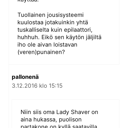
Tuollainen jousisysteemi
kuulostaa jotakuinkin yhtä
tuskalliselta kuin epilaattori,
huhhuh. Eikö sen käytön jäljiltä
iho ole aivan loistavan
(veren)punainen?
pallonenä
3.12.2016 klo 15:15
Niin siis oma Lady Shaver on
aina hukassa, puolison
partakone on kyllä saatavilla,