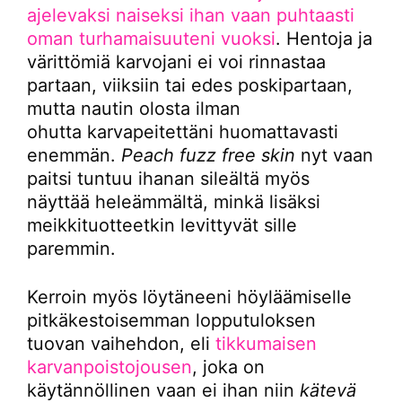
ajelevaksi naiseksi ihan vaan puhtaasti
oman turhamaisuuteni vuoksi
. Hentoja ja
värittömiä karvojani ei voi rinnastaa
partaan, viiksiin tai edes poskipartaan,
mutta nautin olosta ilman
ohutta karvapeitettäni huomattavasti
enemmän.
Peach fuzz free skin
nyt vaan
paitsi tuntuu ihanan sileältä myös
näyttää heleämmältä, minkä lisäksi
meikkituotteetkin levittyvät sille
paremmin.
Kerroin myös löytäneeni höyläämiselle
pitkäkestoisemman lopputuloksen
tuovan vaihehdon, eli
tikkumaisen
karvanpoistojousen
, joka on
käytännöllinen vaan ei ihan niin
kätevä