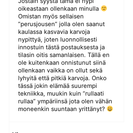
Jostain syystä tämä ei nypi
oikeastaan ollenkaan minulla
Omistan myös sellaisen
”perusjousen” jolla olen saanut
kaulassa kasvavia karvoja
nypittyä, joten luonnollisesti
innostuin tästä postauksesta ja
tilasin oitis samanlaisen. Tällä en
ole kuitenkaan onnistunut siinä
ollenkaan vaikka on ollut sekä
lyhyitä että pitkiä karvoja. Onko
tässä jokin elämää suurempi
tekniikka, muukin kuin ”rullaati
rullaa” ympäriinsä jota olen vähän
moneenkin suuntaan yrittänyt?