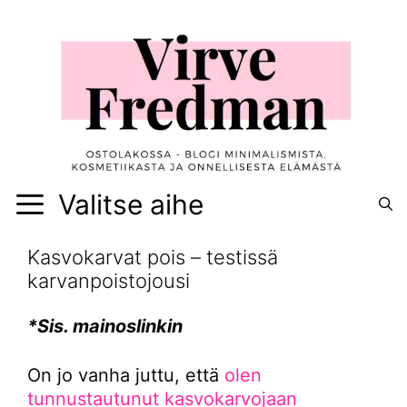
Siirry
sisältöön
Valitse aihe
Kasvokarvat pois – testissä
karvanpoistojousi
*Sis. mainoslinkin
On jo vanha juttu, että
olen
tunnustautunut kasvokarvojaan