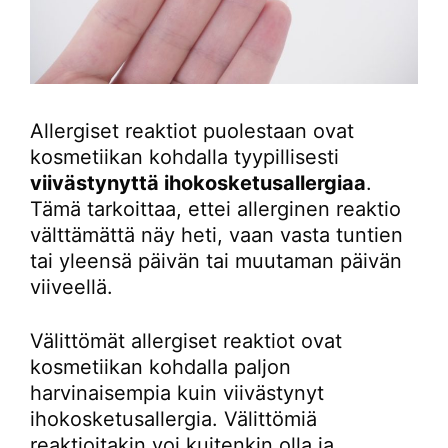
Allergiset reaktiot puolestaan ovat
kosmetiikan kohdalla tyypillisesti
viivästynyttä ihokosketusallergiaa
.
Tämä tarkoittaa, ettei allerginen reaktio
välttämättä näy heti, vaan vasta tuntien
tai yleensä päivän tai muutaman päivän
viiveellä.
Välittömät allergiset reaktiot ovat
kosmetiikan kohdalla paljon
harvinaisempia kuin viivästynyt
ihokosketusallergia. Välittömiä
reaktioitakin voi kuitenkin olla ja