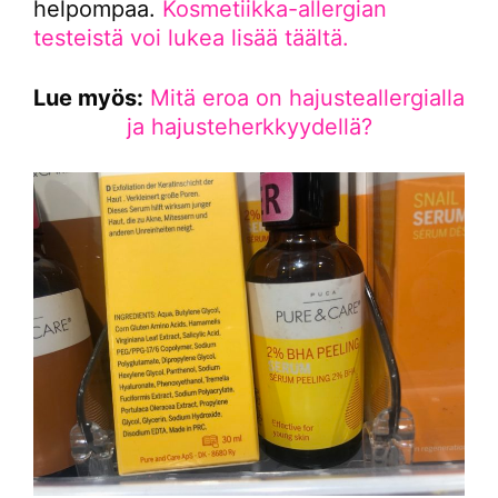
helpompaa.
Kosmetiikka-allergian
testeistä voi lukea lisää täältä.
Lue myös:
Mitä eroa on hajusteallergialla
ja hajusteherkkyydellä?