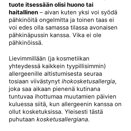
tuote itsessään olisi huono tai
haitallinen
– aivan kuten yksi voi syödä
pähkinöitä ongelmitta ja toinen taas ei
voi edes olla samassa tilassa avonaisen
pähkinäpussin kanssa. Vika ei ole
pähkinöissä.
Lievimmillään (ja kosmetiikan
yhteydessä kaikkein tyypillisimmin)
allergeenille altistumisesta seuraa
tosiaan viivästynyt
ihokosketusallergia
,
joka saa aikaan pienenä kutinana
tuntuvaa ihottumaa muutamien päivien
kuluessa siitä, kun allergeenin kanssa on
ollut kosketuksissa. Yleisesti tästä
puhutaan
kosketusallergiana
.