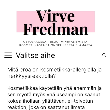
Siirry
sisältöön
Valitse aihe
Mitä eroa on kosmetiikka-allergialla ja
herkkyysreaktiolla?
Kosmetiikkaa käytetään yhä enemmän ja
sen myötä myös yhä useampi on saanut
kokea ihollaan yllättävän, ei-toivotun
reaktion, joka on saattanut ilmetä