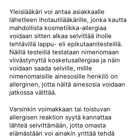
Yleislääkäri voi antaa asiakkaalle
lähetteen ihotautilääkärille, jonka kautta
mahdollista kosmetiikka-allergiaa
voidaan sitten alkaa selvittää iholle
tehtävillä lappu- eli epikutaanitesteillä.
Näillä testeillä testataan nimenomaan
viivästynyttä kosketusallergiaa ja näin
voidaan saada selville, millle
nimenomaisille ainesosille henkilö on
allerginen, jotta näitä ainesosia voidaan
jatkossa välttää.
Varsinkin voimakkaan tai toistuvan
allergisen reaktion syytä kannattaa
lähteä selvittämään, jotta omasta
elämästään voi ainakin yrittää tehdä