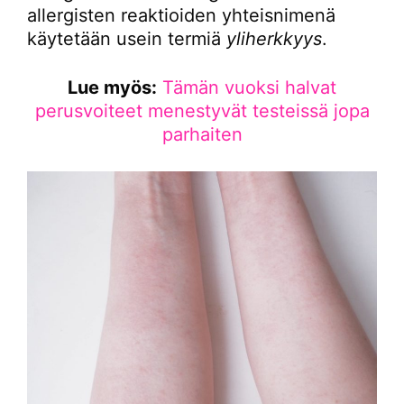
allergisten reaktioiden yhteisnimenä
käytetään usein termiä
yliherkkyys
.
Lue myös:
Tämän vuoksi halvat
perusvoiteet menestyvät testeissä jopa
parhaiten