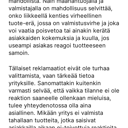
mahdollista. Näin maahantuojalla ja
valmistajalla on mahdollisuus selvittää,
onko liikkeellä kenties virheellinen
tuote-erä, jossa on valmistusvirhe ja joka
voi vaatia poisvetoa tai ainakin kerätä
asiakkaiden kokemuksia ja kuulla, jos
useampi asiakas reagoi tuotteeseen
samoin.
Tällaiset reklamaatiot eivät ole turhaa
valittamista, vaan tärkeää tietoa
yrityksille. Sanomattakin kuitenkin
varmasti selvää, että vaikka tilanne ei ole
reaktion saaneelle ollenkaan mieluisa,
tulee yhteydenotossa olla aina
asiallinen. Mikään yritys ei valmista
tahallaan tuotteita, jotka saisivat
asiakkailla aikaan ei-toivottuja reaktioita.