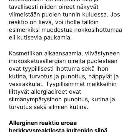
tavallisesti niiden oireet näkyvät
viimeistään puolen tunnin kuluessa. Jos
reaktio on lievä, voi iholle tällöin
esimerkiksi muodostua nokkosihottumaa
eli kutisevia paukamia.
Kosmetiikan aikaansaamia, viivästyneen
ihokosketusallergian oireita puolestaan
ovat tyypillisesti ihottuma sekä ihon
kutina, turvotus ja punoitus, näppylät ja
vesirakkulat. Tyypillisimmät meikkeihin
liittyvät allergiaoireet ovat
silmänympärysihon punoitus, kutina ja
turvotus sekä silmien kutina.
Allerginen reaktio eroaa
herkkyysreaktiosta kuitenkin siinä,