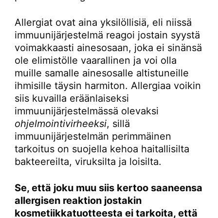
Allergiat ovat aina yksilöllisiä, eli niissä
immuunijärjestelmä reagoi jostain syystä
voimakkaasti ainesosaan, joka ei sinänsä
ole elimistölle vaarallinen ja voi olla
muille samalle ainesosalle altistuneille
ihmisille täysin harmiton. Allergiaa voikin
siis kuvailla eräänlaiseksi
immuunijärjestelmässä olevaksi
ohjelmointivirheeksi
, sillä
immuunijärjestelmän perimmäinen
tarkoitus on suojella kehoa haitallisilta
bakteereilta, viruksilta ja loisilta.
Se, että joku muu siis kertoo saaneensa
allergisen reaktion jostakin
kosmetiikkatuotteesta ei tarkoita, että