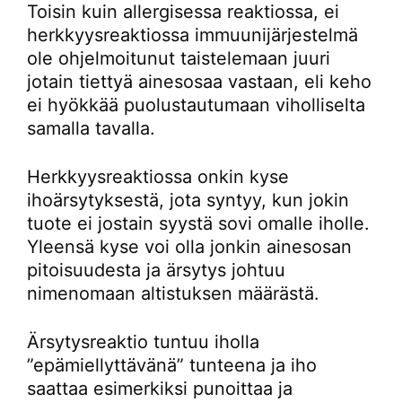
Toisin kuin allergisessa reaktiossa, ei
herkkyysreaktiossa immuunijärjestelmä
ole ohjelmoitunut taistelemaan juuri
jotain tiettyä ainesosaa vastaan, eli keho
ei hyökkää puolustautumaan viholliselta
samalla tavalla.
Herkkyysreaktiossa onkin kyse
ihoärsytyksestä, jota syntyy, kun jokin
tuote ei jostain syystä sovi omalle iholle.
Yleensä kyse voi olla jonkin ainesosan
pitoisuudesta ja ärsytys johtuu
nimenomaan altistuksen määrästä.
Ärsytysreaktio tuntuu iholla
”epämiellyttävänä” tunteena ja iho
saattaa esimerkiksi punoittaa ja