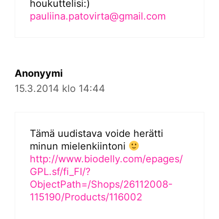
houkuttelisi:)
pauliina.patovirta@gmail.com
Anonyymi
15.3.2014 klo 14:44
Tämä uudistava voide herätti
minun mielenkiintoni
http://www.biodelly.com/epages/
GPL.sf/fi_FI/?
ObjectPath=/Shops/26112008-
115190/Products/116002