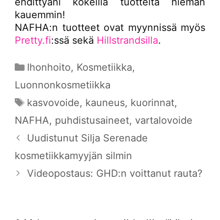
ehdittyäni kokeilla tuotteita hieman
kauemmin!
NAFHA:n tuotteet ovat myynnissä myös
Pretty.fi
:ssä sekä
Hillstrandsilla
.
Kategoriat
Ihonhoito
,
Kosmetiikka
,
Luonnonkosmetiikka
Avainsanat
kasvovoide
,
kauneus
,
kuorinnat
,
NAFHA
,
puhdistusaineet
,
vartalovoide
Uudistunut Silja Serenade
kosmetiikkamyyjän silmin
Videopostaus: GHD:n voittanut rauta?