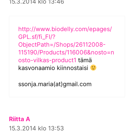
15.3.2014 klo 13:46
http://www.biodelly.com/epages/
GPL.sf/fi_FI/?
ObjectPath=/Shops/26112008-
115190/Products/116006&nosto=n
osto-vilkas-product1
tämä
kasvonaamio kiinnostaisi
ssonja.maria(at)gmail.com
Riitta A
15.3.2014 klo 13:53