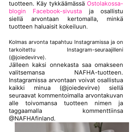
tuotteen. Käy tykkäämässä
Ostolakossa-
blogin Facebook-sivusta
ja osallistu
siellä arvontaan kertomalla, minkä
tuotteen haluaisit kokeiluun
.
Kolmas arvonta tapahtuu Instagramissa ja on
tarkoitettu Instagram-seuraajilleni
(@joiedevirve).
Jälleen kaksi onnekasta saa omakseen
valitsemansa NAFHA-tuotteen.
Instagramissa arvontaan voivat osallistua
kaikki minua (@joiedevirve) siellä
seuraavat kommentoimalla arvontakuvan
alle toivomansa tuotteen nimen ja
taggaamalla kommenttiinsa
@NAFHAfinland.