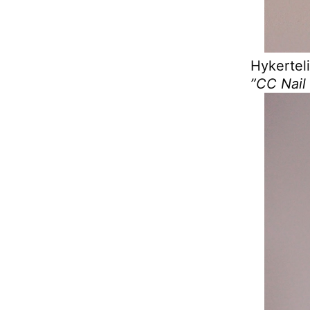
Hykertel
”CC Nail 