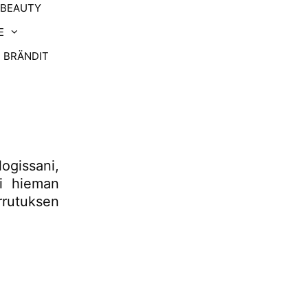
-BEAUTY
E
BRÄNDIT
ogissani,
ti hieman
rrutuksen