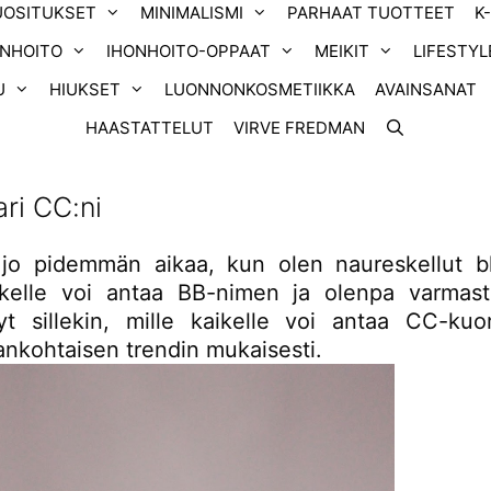
UOSITUKSET
MINIMALISMI
PARHAAT TUOTTEET
K
ONHOITO
IHONHOITO-OPPAAT
MEIKIT
LIFESTYL
U
HIUKSET
LUONNONKOSMETIIKKA
AVAINSANAT
HAASTATTELUT
VIRVE FREDMAN
ri CC:ni
 jo pidemmän aikaa, kun olen naureskellut bl
ikelle voi antaa BB-nimen ja olenpa varmas
lyt sillekin, mille kaikelle voi antaa CC-kuo
ankohtaisen trendin mukaisesti.