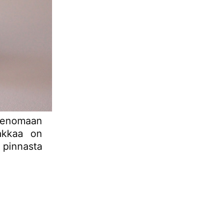
imenomaan
lakkaa on
a pinnasta