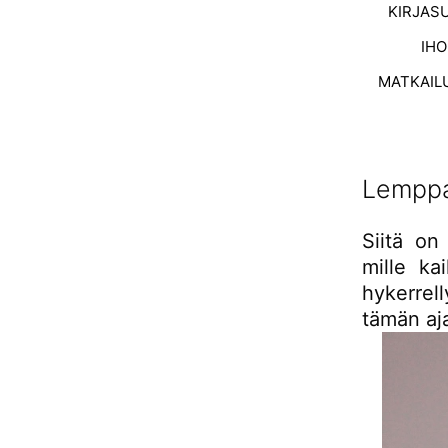
KIRJAS
IH
MATKAIL
Lemppa
Siitä on
mille ka
hykerrel
tämän aj