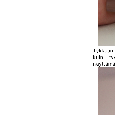
Tykkään 
kuin ty
näyttämään