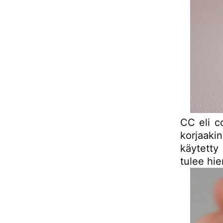
CC eli c
korjaaki
käytetty 
tulee hi