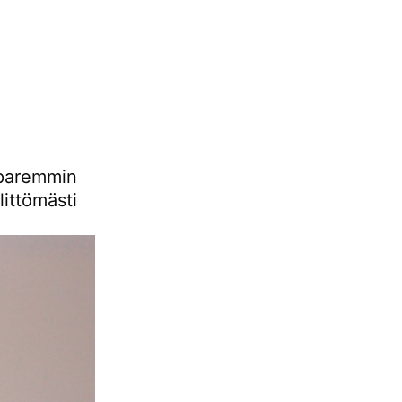
 paremmin
ttömästi