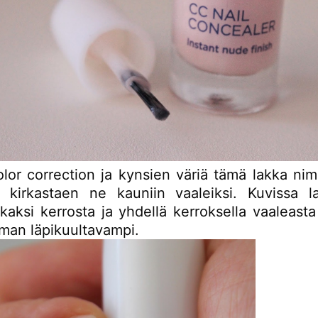
olor correction ja kynsien väriä tämä lakka n
n kirkastaen ne kauniin vaaleiksi. Kuvissa 
kaksi kerrosta ja yhdellä kerroksella vaaleast
eman läpikuultavampi.