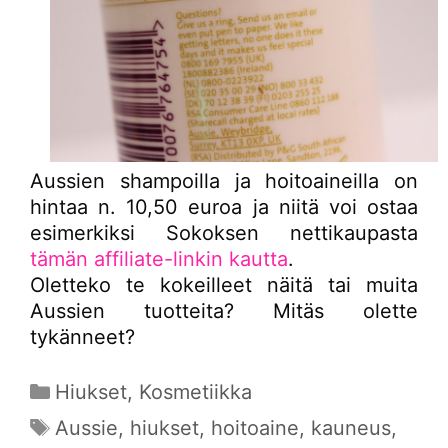
Aussien shampoilla ja hoitoaineilla on
hintaa n. 10,50 euroa ja niitä voi ostaa
esimerkiksi Sokoksen nettikaupasta
tämän affiliate-linkin kautta
.
Oletteko te kokeilleet näitä tai muita
Aussien tuotteita? Mitäs olette
tykänneet?
Kategoriat
Hiukset
,
Kosmetiikka
Avainsanat
Aussie
,
hiukset
,
hoitoaine
,
kauneus
,