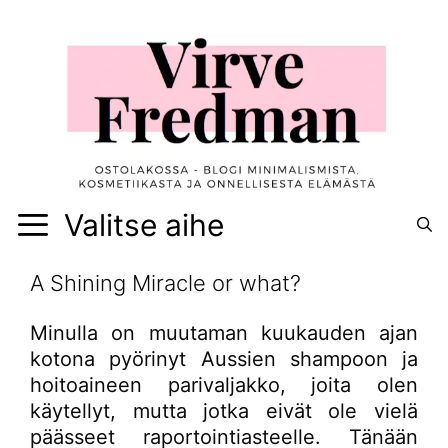
Siirry
sisältöön
Valitse aihe
A Shining Miracle or what?
Minulla on muutaman kuukauden ajan
kotona pyörinyt Aussien shampoon ja
hoitoaineen parivaljakko, joita olen
käytellyt, mutta jotka eivät ole vielä
päässeet raportointiasteelle. Tänään