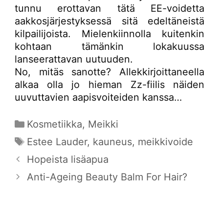
tunnu erottavan tätä EE-voidetta
aakkosjärjestyksessä sitä edeltäneistä
kilpailijoista. Mielenkiinnolla kuitenkin
kohtaan tämänkin lokakuussa
lanseerattavan uutuuden.
No, mitäs sanotte? Allekkirjoittaneella
alkaa olla jo hieman Zz-fiilis näiden
uuvuttavien aapisvoiteiden kanssa…
Kategoriat
Kosmetiikka
,
Meikki
Avainsanat
Estee Lauder
,
kauneus
,
meikkivoide
Hopeista lisäapua
Anti-Ageing Beauty Balm For Hair?