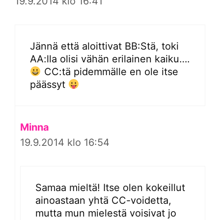
19.9.2014 klo 16:41
Jännä että aloittivat BB:Stä, toki
AA:lla olisi vähän erilainen kaiku….
CC:tä pidemmälle en ole itse
päässyt
Minna
19.9.2014 klo 16:54
Samaa mieltä! Itse olen kokeillut
ainoastaan yhtä CC-voidetta,
mutta mun mielestä voisivat jo