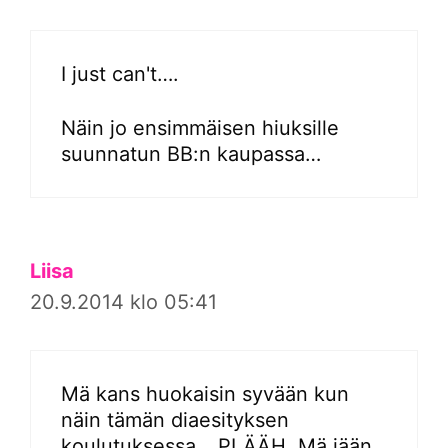
I just can't….
Näin jo ensimmäisen hiuksille
suunnatun BB:n kaupassa…
Liisa
20.9.2014 klo 05:41
Mä kans huokaisin syvään kun
näin tämän diaesityksen
koulutuksessa… PLÄÄH. Mä jään