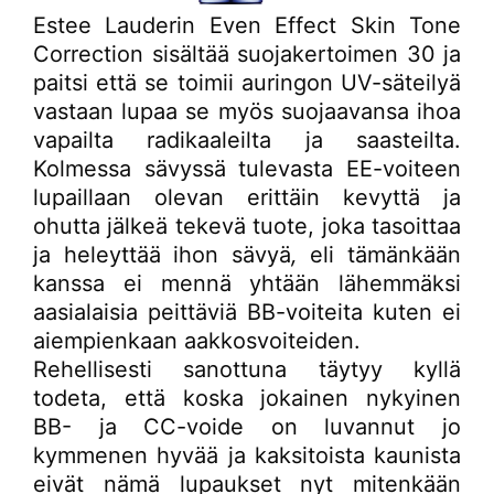
Estee Lauderin Even Effect Skin Tone
Correction sisältää suojakertoimen 30 ja
paitsi että se toimii auringon UV-säteilyä
vastaan lupaa se myös suojaavansa ihoa
vapailta radikaaleilta ja saasteilta.
Kolmessa sävyssä tulevasta EE-voiteen
lupaillaan olevan erittäin kevyttä ja
ohutta jälkeä tekevä tuote, joka tasoittaa
ja heleyttää ihon sävyä
,
eli tämänkään
kanssa ei mennä yhtään lähemmäksi
aasialaisia peittäviä BB-voiteita kuten ei
aiempienkaan aakkosvoiteiden.
Rehellisesti sanottuna täytyy kyllä
todeta, että koska jokainen nykyinen
BB- ja CC-voide on luvannut jo
kymmenen hyvää ja kaksitoista kaunista
eivät nämä lupaukset nyt mitenkään