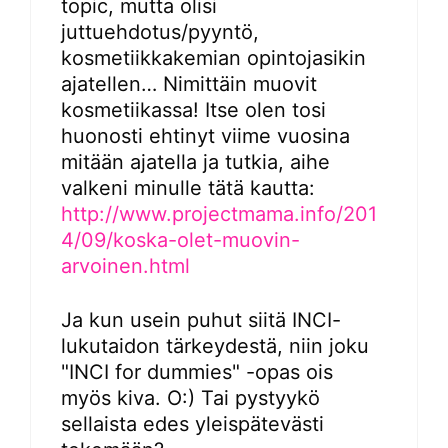
topic, mutta olisi
juttuehdotus/pyyntö,
kosmetiikkakemian opintojasikin
ajatellen… Nimittäin muovit
kosmetiikassa! Itse olen tosi
huonosti ehtinyt viime vuosina
mitään ajatella ja tutkia, aihe
valkeni minulle tätä kautta:
http://www.projectmama.info/201
4/09/koska-olet-muovin-
arvoinen.html
Ja kun usein puhut siitä INCI-
lukutaidon tärkeydestä, niin joku
"INCI for dummies" -opas ois
myös kiva. O:) Tai pystyykö
sellaista edes yleispätevästi