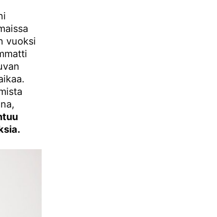
ni
smaissa
n vuoksi
mmatti
tuvan
aikaa.
mista
ena,
ntuu
ksia.