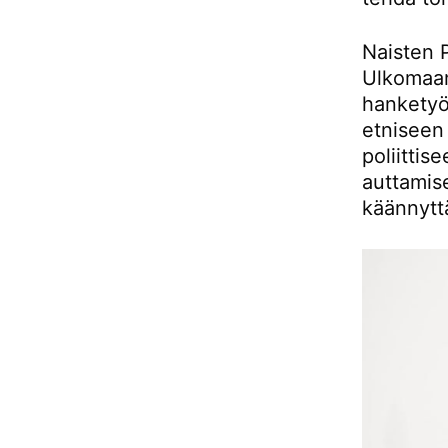
Naisten P
Ulkomaan
hanketyö
etniseen
poliitti
auttamise
käännytt