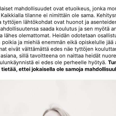
llaiset mahdollisuudet ovat etuoikeus, jonka mo
Kaikkialla tilanne ei nimittäin ole sama. Kehity
a tyttöjen lähtökohdat ovat huonot ja asenteide
ahdollisuutensa saada koulutus ja sen myötä a
lla lähes olemattomat. Heidän odotetaan osallis
n poikia ja miehiä enemmän eikä opiskelulle jää 
t eivät välttämättä edes näe tyttöjen koulutta
asiana, sillä tavoitteena on naittaa heidät nuor
oulunkäynnistä ei edes ole perheelle hyötyä.
Tu
 tietää, ettei jokaisella ole samoja mahdollisuu