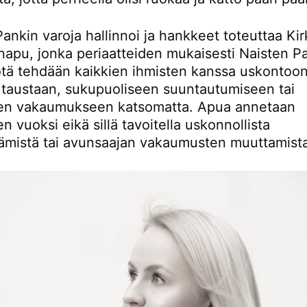
ankin varoja hallinnoi ja hankkeet toteuttaa Ki
apu, jonka periaatteiden mukaisesti Naisten P
tä tehdään kaikkien ihmisten kanssa uskontoon
 taustaan, sukupuoliseen suuntautumiseen tai
seen vakaumukseen katsomatta. Apua annetaan
n vuoksi eikä sillä tavoitella uskonnollista
ämistä tai avunsaajan vakaumusten muuttamista