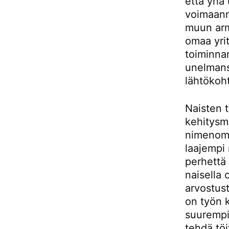
että yhä
voimaann
muun armo
omaa yri
toiminnan
unelmans
lähtökoht
Naisten t
kehitysm
nimenomaa
laajempi
perhettä
naisella 
arvostust
on työn 
suurempi
tehdä töi