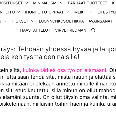
UOSITUKSET
MINIMALISMI
PARHAAT TUOTTEET
K
ONHOITO
IHONHOITO-OPPAAT
MEIKIT
LIFESTYL
U
HIUKSET
LUONNONKOSMETIIKKA
AVAINSANAT
HAASTATTELUT
VIRVE FREDMAN
räys: Tehdään yhdessä hyvää ja lahjo
ja kehitysmaiden naisille!
ein siitä,
kuinka tärkeä osa työ on elämääni.
Ol
n, että saan tehdä sitä, mistä nautin ja elättää si
aikka mitään ei olekaan annettu minulle ilman k
en silti etuoikeutettu, sillä minun on ollut mahdol
se elämäni suunta. On ollut täysin oma valinta, m
iskelemaan, millaisiin töihin haen ja kuinka ura