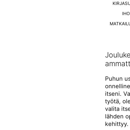
KIRJAS
IH
MATKAIL
Jouluke
ammatte
Puhun us
onnelline
itseni. V
työtä, ol
valita it
lähden op
kehittyy.