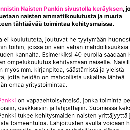
ynnistin Naisten Pankin sivustolla keräyksen
, 
 tuetaan naisten ammattikoulutusta ja muuta
yteen tähtäävää toimintaa kehitysmaissa.
a ei koulututeta, joutuvat he tyytymään huonost
hin töihin, joissa on vain vähän mahdollisuuksia
uuden kannalta. Esimerkiksi 40 eurolla saadaan
n ompelukoulutus kehitysmaan naiselle. Naisil
 myös mm. kirjanpitoa, säästämistä ja yleistä
ttä, jotta heidän on mahdollista uskaltaa lähteä
ään omaa yritystoimintaa.
Pankki
on vapaaehtoisyhteisö, jonka toiminta p
isiin, osakkaisiin ja lahjoittajiin. Suomessa keks
ankki tukee kehitysmaiden naisten yrittäjyyttä 
sta toimeentuloa. Lahjoitusten avulla voidaan h