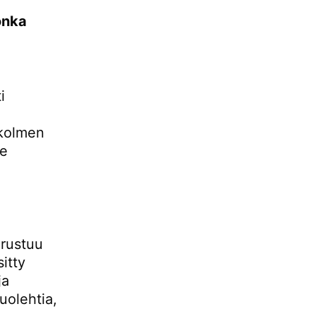
jonka
i
 kolmen
le
erustuu
itty
ja
uolehtia,