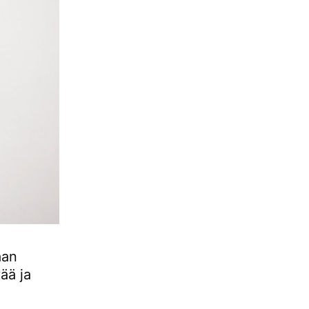
aan
ää ja