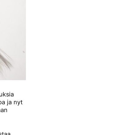
uuksia
oa ja nyt
man
staa,