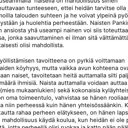
 useammalla naisella on mahdollisuus siihen
uttavaan tunteeseen, ettei heidän tarvitse olla
illa talouden suhteen ja he voivat ylpeinä pyö
tystään ja huolehtia perheestään. Naisten Panki
 ansiosta yhä useampi nainen voi siis toteuttaa
a, jonka saavuttaminen ei ilman sitä välttämätt
aisesti olisi mahdollista.
yöllistämisen tavoitteena on pyrkiä voittamaan
aiden köyhyys, mutta vaikka avun kohteena ov
n naiset, tavoitetaan heitä auttamalla silti pal
 määrä ihmisiä. Naista auttamalla voidaan autta
 (mies mukaanlukien) sekä kokonaisia kyläyhtei
on oma toimeentulo, vahvistaa se hänen rooliaa
a niin perheessä kuin hänen yhteisössäänkin. Ku
kautta rahaa perheen elätykseen, on hänen lapsi
 mahdollisuus käydä koulua, kun heidän ei ole
tä, jotta perheellä olisi ruokaa ja katto pään pääl