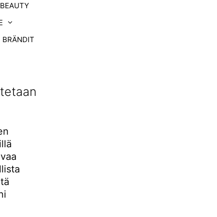
-BEAUTY
E
BRÄNDIT
itetaan
en
llä
ovaa
lista
itä
ni