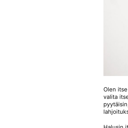
Olen itse
valita it
pyytäisi
lahjoituk
Halusin i