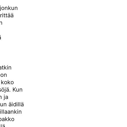
 jonkun
rittää
n
ä
atkin
jon
a koko
söjä. Kun
n ja
n äidillä
llaankin
 pakko
lä.