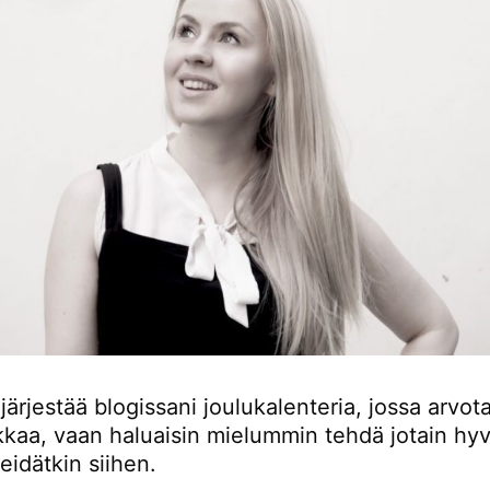
järjestää blogissani joulukalenteria, jossa arvot
kkaa, vaan haluaisin mielummin tehdä jotain hyv
eidätkin siihen.