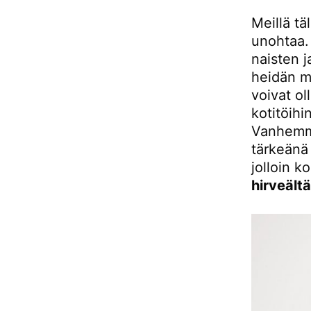
Meillä tä
unohtaa. 
naisten j
heidän m
voivat o
kotitöihi
Vanhemma
tärkeänä 
jolloin k
hirveältä