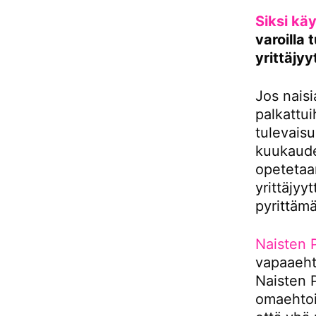
Siksi kä
varoilla
yrittäjy
Jos naisi
palkattui
tulevais
kuukaude
opetetaan
yrittäjyy
pyrittäm
Naisten 
vapaaehto
Naisten P
omaehtoi