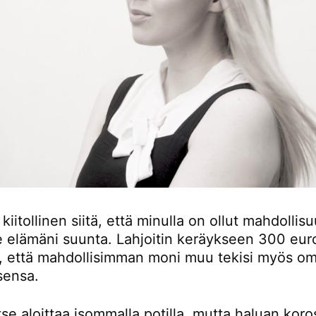
 kiitollinen siitä, että minulla on ollut mahdollis
se elämäni suunta. Lahjoitin keräykseen 300 eur
n, että mahdollisimman moni muu tekisi myös o
sensa.
tse aloittaa isommalla potilla, mutta haluan koro