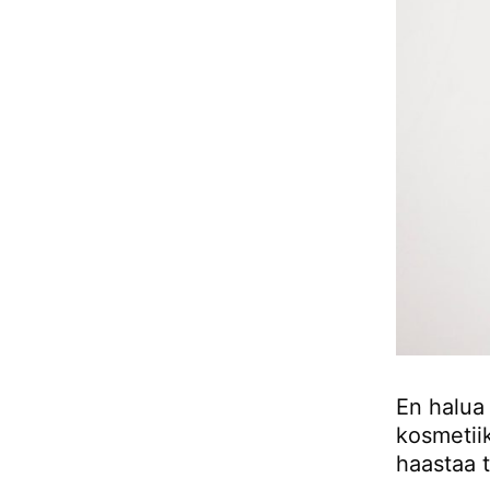
En halua 
kosmetii
haastaa t