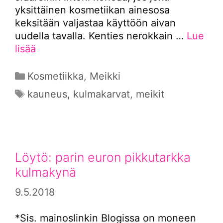
yksittäinen kosmetiikan ainesosa
keksitään valjastaa käyttöön aivan
uudella tavalla. Kenties nerokkain …
Lue
lisää
Kategoriat
Kosmetiikka
,
Meikki
Avainsanat
kauneus
,
kulmakarvat
,
meikit
Löytö: parin euron pikkutarkka
kulmakynä
9.5.2018
*Sis. mainoslinkin Blogissa on moneen