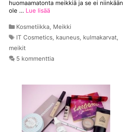
huomaamatonta meikkiä ja se ei niinkään
ole …
Lue lisää
Kategoriat
Kosmetiikka
,
Meikki
Avainsanat
IT Cosmetics
,
kauneus
,
kulmakarvat
,
meikit
5 kommenttia