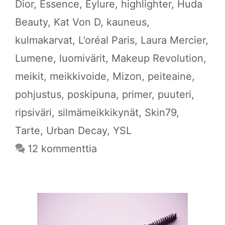
Dior
,
Essence
,
Eylure
,
highlighter
,
Huda
Beauty
,
Kat Von D
,
kauneus
,
kulmakarvat
,
L’oréal Paris
,
Laura Mercier
,
Lumene
,
luomivärit
,
Makeup Revolution
,
meikit
,
meikkivoide
,
Mizon
,
peiteaine
,
pohjustus
,
poskipuna
,
primer
,
puuteri
,
ripsiväri
,
silmämeikkikynät
,
Skin79
,
Tarte
,
Urban Decay
,
YSL
12 kommenttia