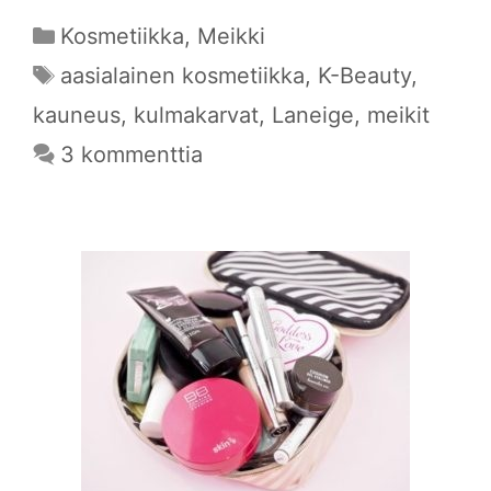
Kategoriat
Kosmetiikka
,
Meikki
Avainsanat
aasialainen kosmetiikka
,
K-Beauty
,
kauneus
,
kulmakarvat
,
Laneige
,
meikit
3 kommenttia