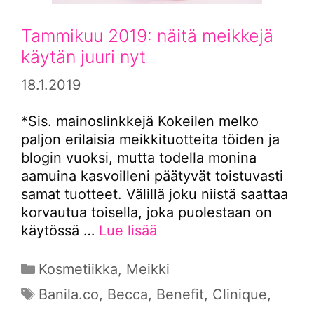
Tammikuu 2019: näitä meikkejä
käytän juuri nyt
18.1.2019
*Sis. mainoslinkkejä Kokeilen melko
paljon erilaisia meikkituotteita töiden ja
blogin vuoksi, mutta todella monina
aamuina kasvoilleni päätyvät toistuvasti
samat tuotteet. Välillä joku niistä saattaa
korvautua toisella, joka puolestaan on
käytössä …
Lue lisää
Kategoriat
Kosmetiikka
,
Meikki
Avainsanat
Banila.co
,
Becca
,
Benefit
,
Clinique
,