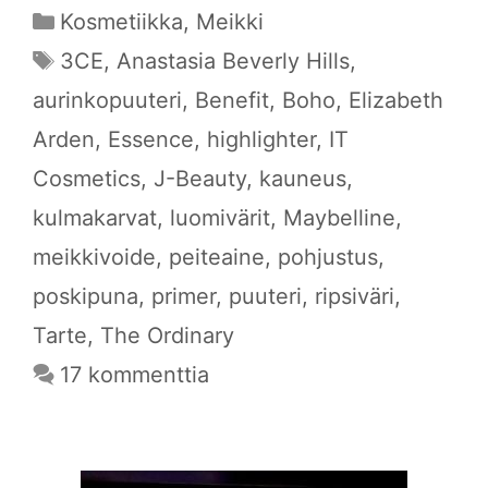
Kategoriat
Kosmetiikka
,
Meikki
Avainsanat
3CE
,
Anastasia Beverly Hills
,
aurinkopuuteri
,
Benefit
,
Boho
,
Elizabeth
Arden
,
Essence
,
highlighter
,
IT
Cosmetics
,
J-Beauty
,
kauneus
,
kulmakarvat
,
luomivärit
,
Maybelline
,
meikkivoide
,
peiteaine
,
pohjustus
,
poskipuna
,
primer
,
puuteri
,
ripsiväri
,
Tarte
,
The Ordinary
17 kommenttia