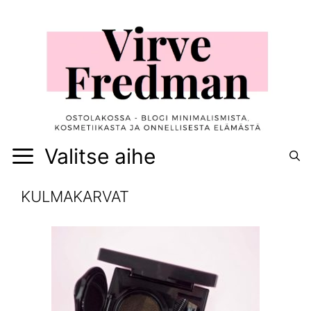
Siirry
sisältöön
Valitse aihe
KULMAKARVAT