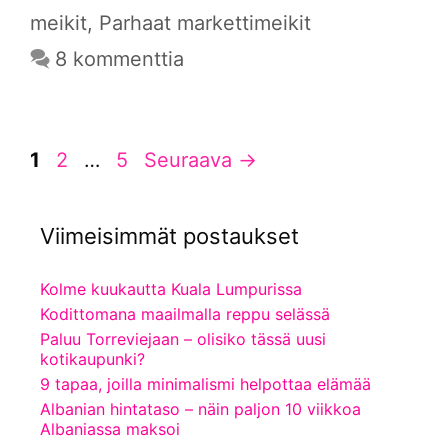
meikit
,
Parhaat markettimeikit
8 kommenttia
Sivu
Sivu
Sivu
1
2
…
5
Seuraava
→
Viimeisimmät postaukset
Kolme kuukautta Kuala Lumpurissa
Kodittomana maailmalla reppu selässä
Paluu Torreviejaan – olisiko tässä uusi
kotikaupunki?
9 tapaa, joilla minimalismi helpottaa elämää
Albanian hintataso – näin paljon 10 viikkoa
Albaniassa maksoi