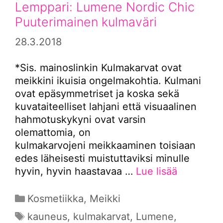
Lemppari: Lumene Nordic Chic
Puuterimainen kulmaväri
28.3.2018
*Sis. mainoslinkin Kulmakarvat ovat
meikkini ikuisia ongelmakohtia. Kulmani
ovat epäsymmetriset ja koska sekä
kuvataiteelliset lahjani että visuaalinen
hahmotuskykyni ovat varsin
olemattomia, on
kulmakarvojeni meikkaaminen toisiaan
edes läheisesti muistuttaviksi minulle
hyvin, hyvin haastavaa …
Lue lisää
Kategoriat
Kosmetiikka
,
Meikki
Avainsanat
kauneus
,
kulmakarvat
,
Lumene
,