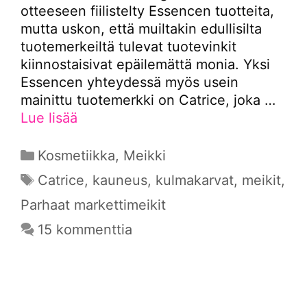
otteeseen fiilistelty Essencen tuotteita,
mutta uskon, että muiltakin edullisilta
tuotemerkeiltä tulevat tuotevinkit
kiinnostaisivat epäilemättä monia. Yksi
Essencen yhteydessä myös usein
mainittu tuotemerkki on Catrice, joka …
Lue lisää
Kategoriat
Kosmetiikka
,
Meikki
Avainsanat
Catrice
,
kauneus
,
kulmakarvat
,
meikit
,
Parhaat markettimeikit
15 kommenttia