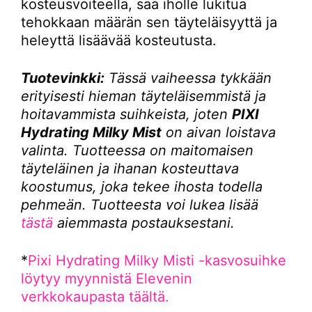
kosteusvoiteella, saa iholle lukitua
tehokkaan määrän sen täyteläisyyttä ja
heleyttä lisäävää kosteutusta.
Tuotevinkki:
Tässä vaiheessa tykkään
erityisesti hieman täyteläisemmistä ja
hoitavammista suihkeista, joten
PIXI
Hydrating Milky Mist
on aivan loistava
valinta. Tuotteessa on maitomaisen
täyteläinen ja ihanan kosteuttava
koostumus, joka tekee ihosta todella
pehmeän. Tuotteesta voi lukea lisää
tästä
aiemmasta postauksestani.
*
Pixi Hydrating Milky Misti -kasvosuihke
löytyy myynnistä Elevenin
verkkokaupasta täältä.