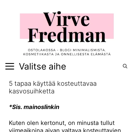
Siirry
sisältöön
Valitse aihe
5 tapaa käyttää kosteuttavaa
kasvosuihketta
*Sis. mainoslinkin
Kuten olen kertonut, on minusta tullut
viimeaikoina aivan valtava kosteuttavien