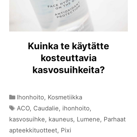
Kuinka te käytätte
kosteuttavia
kasvosuihkeita?
Kategoriat
Ihonhoito
,
Kosmetiikka
Avainsanat
ACO
,
Caudalie
,
ihonhoito
,
kasvosuihke
,
kauneus
,
Lumene
,
Parhaat
apteekkituotteet
,
Pixi