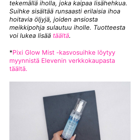
tekemällä iholla, joka kaipaa lisähehkua.
Suihke sisältää runsaasti erilaisia ihoa
hoitavia öljyjä, joiden ansiosta
meikkipohja sulautuu iholle. Tuotteesta
voi lukea lisää
täältä
.
*
Pixi Glow Mist -kasvosuihke löytyy
myynnistä Elevenin verkkokaupasta
täältä.