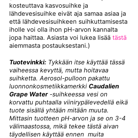
kosteuttava kasvosuihke ja
lähdevesisuihke eivät aja samaa asiaa ja
että lähdevesisuihkeen suihkuttamisesta
iholle voi olla ihon pH-arvon kannalta
jopa haittaa. Asiasta voi lukea lisää
tästä
aiemmasta postauksestani.)
Tuotevinkki:
Tykkään itse käyttää tässä
vaiheessa kevyttä, mutta hoitavaa
suihketta. Aerosol-pulloon pakattu
luonnonkosmetiikkamerkki
Caudalien
Grape Water
-suihkeessa vesi on
korvattu puhtaalla viinirypälevedellä eikä
tuote sisällä yhtään mitään muuta.
Mittasin tuotteen pH-arvon ja se on 3-4
välimaastossa, mikä tekee tästä aivan
täydellisen käyttää ennen muita