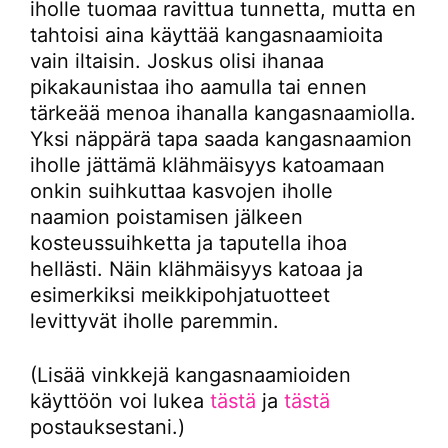
iholle tuomaa ravittua tunnetta, mutta en
tahtoisi aina käyttää kangasnaamioita
vain iltaisin. Joskus olisi ihanaa
pikakaunistaa iho aamulla tai ennen
tärkeää menoa ihanalla kangasnaamiolla.
Yksi näppärä tapa saada kangasnaamion
iholle jättämä klähmäisyys katoamaan
onkin suihkuttaa kasvojen iholle
naamion poistamisen jälkeen
kosteussuihketta ja taputella ihoa
hellästi. Näin klähmäisyys katoaa ja
esimerkiksi meikkipohjatuotteet
levittyvät iholle paremmin.
(Lisää vinkkejä kangasnaamioiden
käyttöön voi lukea
tästä
ja
tästä
postauksestani.)