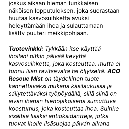
joskus aikaan hieman tunkkaisen
näköisen lopputuloksen, joka suorastaan
huutaa kasvosuihketta avuksi
heleyttämään ihoa ja sulauttamaan
lisätty puuteri meikkipohjaan.
Tuotevinkki:
Tykkään itse käyttää
ihollani pitkin päivää kevyttä
kasvosuihketta, joka kosteuttaa, mutta ei
tunnu liian ravitsevalta tai öljyiseltä.
ACO
Rescue Mist
on täydellinen tuote
kannettavaksi mukana käsilaukussa ja
säilytettäväksi työpöydällä, sillä siinä on
aivan ihanan hienojakoisena sumuttuva
koostumus, joka kosteuttaa ihoa. Suihke
sisältää lisäksi antioksidantteja, jotka
tuovat iholle lisäsuojaa päivän aikana.