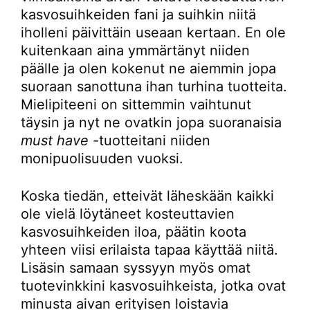
kasvosuihkeiden fani ja suihkin niitä
iholleni päivittäin useaan kertaan. En ole
kuitenkaan aina ymmärtänyt niiden
päälle ja olen kokenut ne aiemmin jopa
suoraan sanottuna ihan turhina tuotteita.
Mielipiteeni on sittemmin vaihtunut
täysin ja nyt ne ovatkin jopa suoranaisia
must have
-tuotteitani niiden
monipuolisuuden vuoksi.
Koska tiedän, etteivät läheskään kaikki
ole vielä löytäneet kosteuttavien
kasvosuihkeiden iloa, päätin koota
yhteen viisi erilaista tapaa käyttää niitä.
Lisäsin samaan syssyyn myös omat
tuotevinkkini kasvosuihkeista, jotka ovat
minusta aivan erityisen loistavia