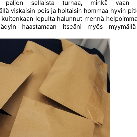
i paljon sellaista turhaa, minkä vaan 
llä viskaisin pois ja hoitaisin hommaa hyvin pitkä
n kuitenkaan lopulta halunnut mennä helpoimma
ädyin haastamaan itseäni myös myymällä e
.