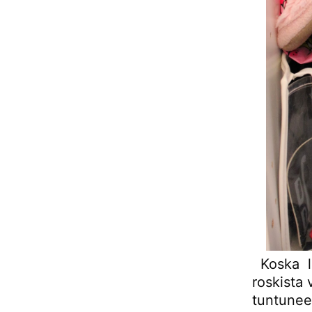
Koska lu
roskista 
tuntunee