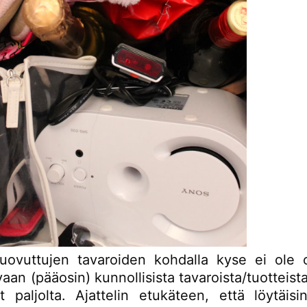
ovuttujen tavaroiden kohdalla kyse ei ole o
vaan (pääosin) kunnollisista tavaroista/tuotteist
t paljolta. Ajattelin etukäteen, että löytäisi