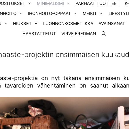
UOSITUKSET
MINIMALISMI
PARHAAT TUOTTEET
K
ONHOITO
IHONHOITO-OPPAAT
MEIKIT
LIFESTYL
U
HIUKSET
LUONNONKOSMETIIKKA
AVAINSANAT
HAASTATTELUT
VIRVE FREDMAN
haaste-projektin ensimmäisen kuukau
aste-projektia on nyt takana ensimmäisen 
a tavaroiden vähentäminen on saanut aikaan 