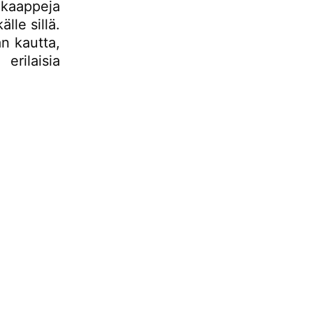
kaappeja
lle sillä.
n kautta,
rilaisia