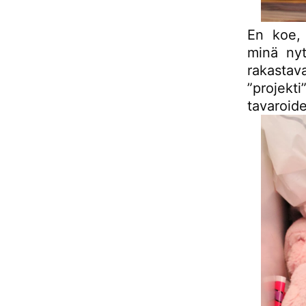
En koe, 
minä nyt
rakastav
”projekti
tavaroid