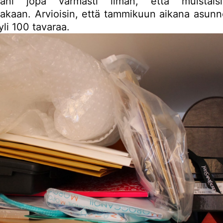
tani jopa varmasti ilman, että muistaisi
dakaan. Arvioisin, että tammikuun aikana asunn
yli 100 tavaraa.