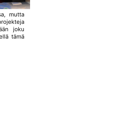
sa, mutta
rojekteja
lään joku
kellä tämä