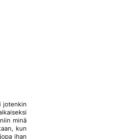
 jotenkin
ikaiseksi
 niin minä
tkaan, kun
 jopa ihan