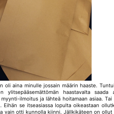
 oli aina minulle jossain määrin haaste. Tuntui
sen ylitsepääsemättömän haastavalta saada a
myynti-ilmoitus ja lähteä hoitamaan asiaa. Tai
n. Eihän se itseasiassa lopulta oikeastaan ollu
vain otti kunnolla kiinni. Jällkikäteen on ollut