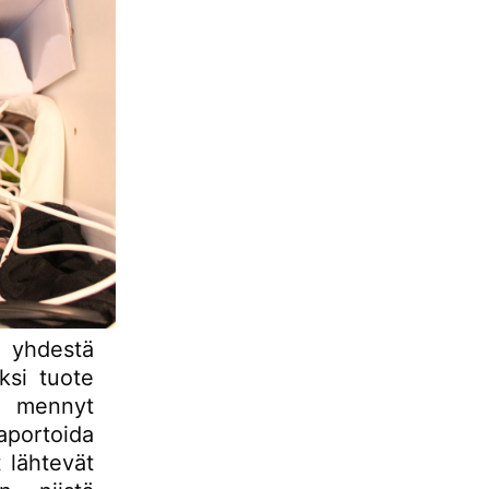
n yhdestä
ksi tuote
en mennyt
aportoida
t lähtevät