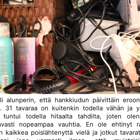
li alunperin, että hankkiudun päivittäin eroo
a. 31 tavaraa on kuitenkin todella vähän ja y
 tuntui todella hitaalta tahdilta, joten ol
vasti nopeampaa vauhtia. En ole ehtinyt r
an kaikkea poislähtenyttä vielä ja jotkut tavara