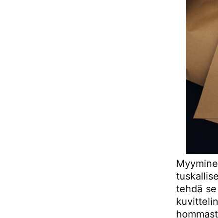
Myyminen
tuskalli
tehdä se 
kuvitteli
hommasta 