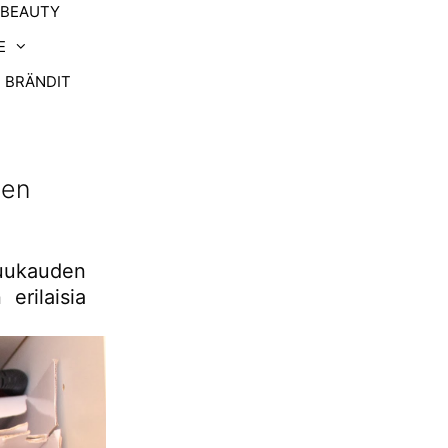
-BEAUTY
E
BRÄNDIT
den
kuukauden
erilaisia