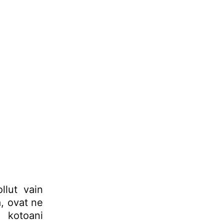
llut vain
a, ovat ne
n kotoani