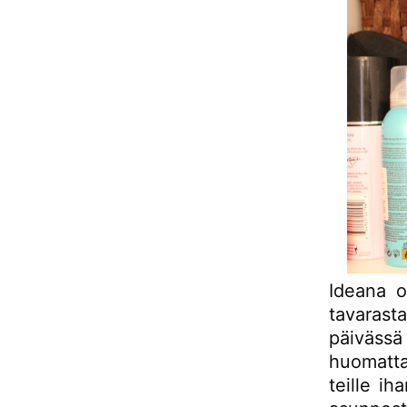
Ideana o
tavarast
päivässä
huomatta
teille ih