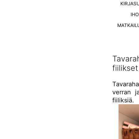
KIRJAS
IH
MATKAIL
Tavara
fiilikset
Tavaraha
verran j
fiiliksiä.