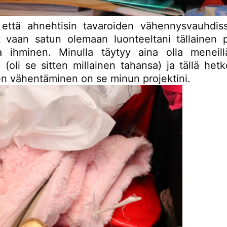
että ahnehtisin tavaroiden vähennysvauhdis
 vaan satun olemaan luonteeltani tällainen p
a ihminen. Minulla täytyy aina olla meneil
” (oli se sitten millainen tahansa) ja tällä het
en vähentäminen on se minun projektini.