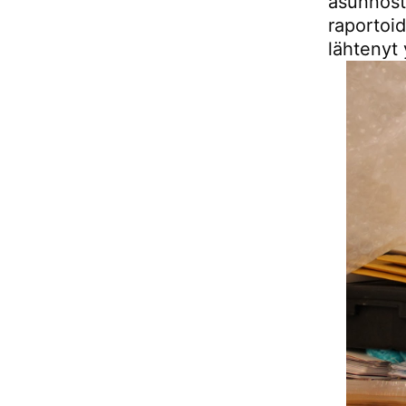
asunnos
raportoi
lähtenyt 