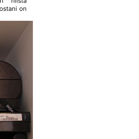
n niistä
ostani on