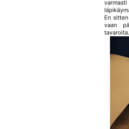
varmast
läpikäymä
En sitte
vaan pä
tavaroita