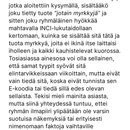
jotka aloitettiin kysymällä, sisältääkö
joku tietty tuote
”jotain myrkkyjä”
ja
sitten joku ryhmäläinen hyökkää
mahtavalla INCI-lukutaidollaan
kertomaan, kuinka se sisältää sitä tätä ja
tuota myrkkyä, joita ei ikinä itse laittaisi
iholleen ja kaikki kauhistelevat kuorossa.
Tosiasiassa ainesosa voi olla sellainen,
että samat tyypit syövät sitä
elintarvikkeissaan viikoittain, mutta eivät
vain tiedä sitä, koska eivät tunnista sen
E-koodia tai tiedä sillä edes olevan
sellaista. Tekisi mieli mainita asiasta,
mutta siinä yhteydessä tuntuu, ettei
ryhmän ilmapiiri ylipäätään ole varsin
suotuisa näkemyksiä tai erityisesti
nimenomaan faktoja vaihtaville