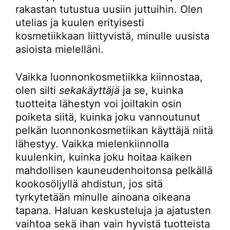
rakastan tutustua uusiin juttuihin. Olen
utelias ja kuulen erityisesti
kosmetiikkaan liittyvistä, minulle uusista
asioista mielelläni.
Vaikka luonnonkosmetiikka kiinnostaa,
olen silti
sekakäyttäjä
ja se, kuinka
tuotteita lähestyn voi joiltakin osin
poiketa siitä, kuinka joku vannoutunut
pelkän luonnonkosmetiikan käyttäjä niitä
lähestyy. Vaikka mielenkiinnolla
kuulenkin, kuinka joku hoitaa kaiken
mahdollisen kauneudenhoitonsa pelkällä
kookosöljyllä ahdistun, jos sitä
tyrkytetään minulle ainoana oikeana
tapana. Haluan keskusteluja ja ajatusten
vaihtoa sekä ihan vain hyvistä tuotteista