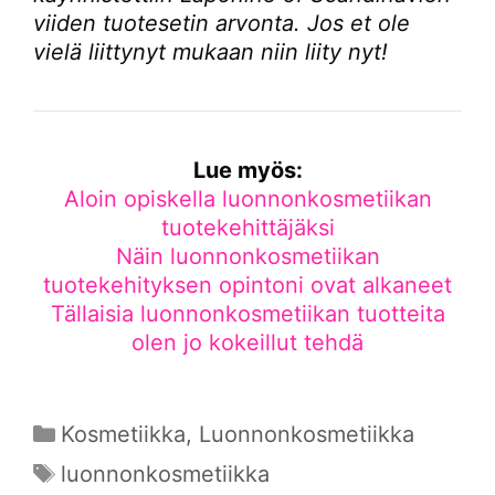
viiden tuotesetin arvonta. Jos et ole
vielä liittynyt mukaan niin liity nyt!
Lue myös:
Aloin opiskella luonnonkosmetiikan
tuotekehittäjäksi
Näin luonnonkosmetiikan
tuotekehityksen opintoni ovat alkaneet
Tällaisia luonnonkosmetiikan tuotteita
olen jo kokeillut tehdä
Kategoriat
Kosmetiikka
,
Luonnonkosmetiikka
Avainsanat
luonnonkosmetiikka