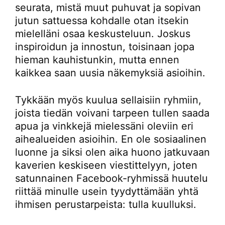
seurata, mistä muut puhuvat ja sopivan
jutun sattuessa kohdalle otan itsekin
mielelläni osaa keskusteluun. Joskus
inspiroidun ja innostun, toisinaan jopa
hieman kauhistunkin, mutta ennen
kaikkea saan uusia näkemyksiä asioihin.
Tykkään myös kuulua sellaisiin ryhmiin,
joista tiedän voivani tarpeen tullen saada
apua ja vinkkejä mielessäni oleviin eri
aihealueiden asioihin. En ole sosiaalinen
luonne ja siksi olen aika huono jatkuvaan
kaverien keskiseen viestittelyyn, joten
satunnainen Facebook-ryhmissä huutelu
riittää minulle usein tyydyttämään yhtä
ihmisen perustarpeista: tulla kuulluksi.