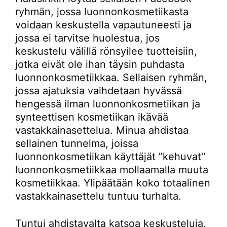
ryhmän, jossa luonnonkosmetiikasta
voidaan keskustella vapautuneesti ja
jossa ei tarvitse huolestua, jos
keskustelu välillä rönsyilee tuotteisiin,
jotka eivät ole ihan täysin puhdasta
luonnonkosmetiikkaa. Sellaisen ryhmän,
jossa ajatuksia vaihdetaan hyvässä
hengessä ilman luonnonkosmetiikan ja
synteettisen kosmetiikan ikävää
vastakkainasettelua. Minua ahdistaa
sellainen tunnelma, joissa
luonnonkosmetiikan käyttäjät ”kehuvat”
luonnonkosmetiikkaa mollaamalla muuta
kosmetiikkaa. Ylipäätään koko totaalinen
vastakkainasettelu tuntuu turhalta.
Tuntui ahdistavalta katsoa keskusteluja,