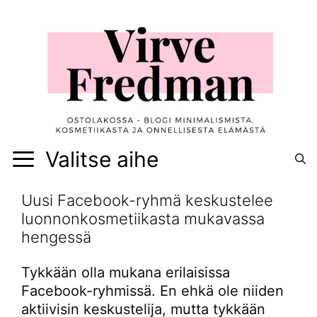
Siirry
sisältöön
Valitse aihe
Uusi Facebook-ryhmä keskustelee
luonnonkosmetiikasta mukavassa
hengessä
Tykkään olla mukana erilaisissa
Facebook-ryhmissä. En ehkä ole niiden
aktiivisin keskustelija, mutta tykkään