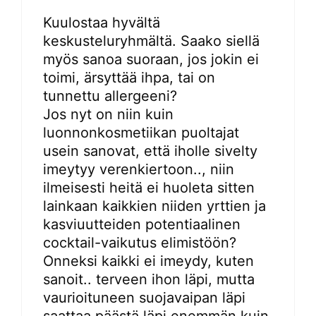
Kuulostaa hyvältä
keskusteluryhmältä. Saako siellä
myös sanoa suoraan, jos jokin ei
toimi, ärsyttää ihpa, tai on
tunnettu allergeeni?
Jos nyt on niin kuin
luonnonkosmetiikan puoltajat
usein sanovat, että iholle sivelty
imeytyy verenkiertoon.., niin
ilmeisesti heitä ei huoleta sitten
lainkaan kaikkien niiden yrttien ja
kasviuutteiden potentiaalinen
cocktail-vaikutus elimistöön?
Onneksi kaikki ei imeydy, kuten
sanoit.. terveen ihon läpi, mutta
vaurioituneen suojavaipan läpi
saattaa päästä läpi enemmän kuin