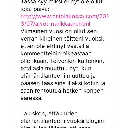
Tässä syy miksi ei nyt ole ollut
joka päivä:
http://www.ostolakossa.com/201
3/07/aivot-narikkaan.html
Viimeinen vuosi on ollut sen
verran kiireinen töitteni vuoksi,
etten ole ehtinyt vastailla
kommentteihin oikeastaan
ollenkaan. Toivonkin kuitenkin,
että asia muuttuu nyt, kun
elämäntilanteeni muuttuu ja
pääsen taas aina illaksi kotiin ja
saan rentoutua hetken koneen
ääressä.
Ja uskon, että uuden
elämäntilanteeni vuoksi blogini