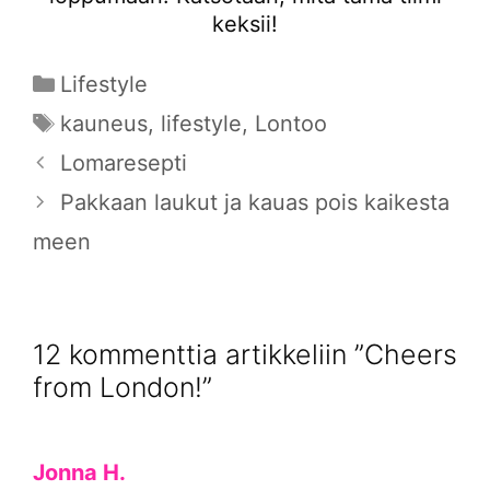
keksii!
Kategoriat
Lifestyle
Avainsanat
kauneus
,
lifestyle
,
Lontoo
Lomaresepti
Pakkaan laukut ja kauas pois kaikesta
meen
12 kommenttia artikkeliin ”Cheers
from London!”
Jonna H.