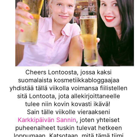
Cheers Lontoosta, jossa kaksi
suomalaista kosmetiikkabloggaajaa
yhdistää tällä viikolla voimansa fiilistellen
sitä Lontoota, jota allekirjoittaneelle
tulee niin kovin kovasti ikävä!
Sain tälle viikolle vieraakseni
Karkkipäivän Sannin
, joten yhteiset
puheenaiheet tuskin tulevat hetkeen
loppumaan. Katsotaan, mitä tämä tiimi