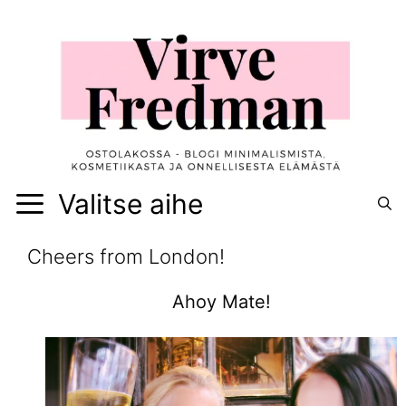
Siirry
sisältöön
Valitse aihe
Cheers from London!
Ahoy Mate!