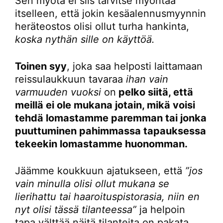
Sen myötä ei siis tarvitse myöntää
itselleen, että jokin kesäalennusmyynnin
heräteostos olisi ollut turha hankinta,
koska nythän sille on käyttöä.
Toinen syy
, joka saa helposti laittamaan
reissulaukkuun tavaraa
ihan vain
varmuuden vuoksi
on
pelko siitä, että
meillä ei ole mukana jotain, mikä voisi
tehdä lomastamme paremman tai jonka
puuttuminen pahimmassa tapauksessa
tekeekin lomastamme huonomman.
Jäämme koukkuun ajatukseen, että
”jos
vain minulla olisi ollut mukana se
lierihattu tai haaroituspistorasia, niin en
nyt olisi tässä tilanteessa”
ja helpoin
tapa välttää näitä tilanteita on pakata