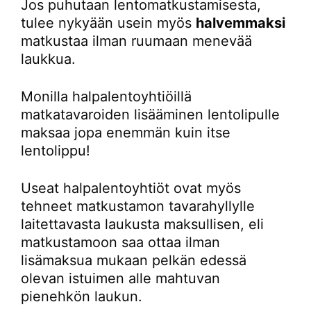
Jos puhutaan lentomatkustamisesta,
tulee nykyään usein myös
halvemmaksi
matkustaa ilman ruumaan menevää
laukkua.
Monilla halpalentoyhtiöillä
matkatavaroiden lisääminen lentolipulle
maksaa jopa enemmän kuin itse
lentolippu!
Useat halpalentoyhtiöt ovat myös
tehneet matkustamon tavarahyllylle
laitettavasta laukusta maksullisen, eli
matkustamoon saa ottaa ilman
lisämaksua mukaan pelkän edessä
olevan istuimen alle mahtuvan
pienehkön laukun.