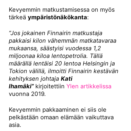
Kevyemmin matkustamisessa on myös
tärkeä
ympäristönäkökanta
:
”Jos jokainen Finnairin matkustaja
pakkaisi kilon vähemmän matkatavaraa
mukaansa, säästyisi vuodessa 1,2
miljoonaa kiloa lentopetrolia. Tällä
määrällä lentäisi 20 lentoa Helsingin ja
Tokion välillä, ilmoitti Finnairin kestävän
kehityksen johtaja
Kati
Ihamäki”
kirjoitettiin
Ylen artikkelissa
vuonna 2019.
Kevyemmin pakkaaminen ei siis ole
pelkästään omaan elämään vaikuttava
asia.