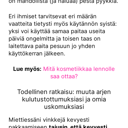
on mahdollista (ja haluaa) pestä pyykkiä.
Eri ihmiset tarvitsevat eri määrän
vaatteita tietysti myös käytännön syistä:
yksi voi käyttää samaa paitaa useita
päiviä ongelmitta ja toisen taas on
laitettava paita pesuun jo yhden
käyttökerran jälkeen.
Lue myös:
Mitä kosmetiikkaa lennolle
saa ottaa?
Todellinen ratkaisu: muuta arjen
kulutustottumuksiasi ja omia
uskomuksiasi
Miettiessäni vinkkejä kevyesti
pakkaamiseen
tajusin, että kevyesti