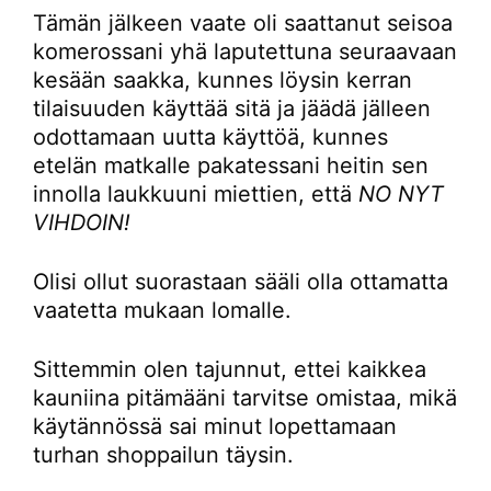
Tämän jälkeen vaate oli saattanut seisoa
komerossani yhä laputettuna seuraavaan
kesään saakka, kunnes löysin kerran
tilaisuuden käyttää sitä ja jäädä jälleen
odottamaan uutta käyttöä, kunnes
etelän matkalle pakatessani heitin sen
innolla laukkuuni miettien, että
NO NYT
VIHDOIN!
Olisi ollut suorastaan sääli olla ottamatta
vaatetta mukaan lomalle.
Sittemmin olen tajunnut, ettei kaikkea
kauniina pitämääni tarvitse omistaa, mikä
käytännössä sai minut lopettamaan
turhan shoppailun täysin.