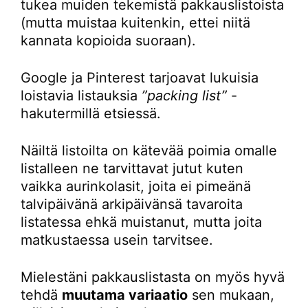
tukea muiden tekemistä pakkauslistoista
(mutta muistaa kuitenkin, ettei niitä
kannata kopioida suoraan).
Google ja Pinterest tarjoavat lukuisia
loistavia listauksia
”packing list”
-
hakutermillä etsiessä.
Näiltä listoilta on kätevää poimia omalle
listalleen ne tarvittavat jutut kuten
vaikka aurinkolasit, joita ei pimeänä
talvipäivänä arkipäivänsä tavaroita
listatessa ehkä muistanut, mutta joita
matkustaessa usein tarvitsee.
Mielestäni pakkauslistasta on myös hyvä
tehdä
muutama variaatio
sen mukaan,