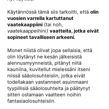
Käytännössä tämä siis tarkoitti, että
olin
vuosien varrella kartuttanut
vaatekaappiini
(tai noh,
vaatekaappeihini)
vaatteita, jotka eivät
sopineet tavalliseen arkeeni.
Monet niistä olivat jopa sellaisia, että
olin löytänyt ne kesän jälkeisistä
alennusmyynneistä, pitänyt niitä
kauniina, kuvitellut mielessäni itseni
niissä sääolosuhteisiin, jotka eivät
todellakaan vastanneet asuinmaani
tyypillisiä sääolosuhteita ja päätynyt
sitten ostamaan vaatteen noihin
fantasiaolosuhteisiin.