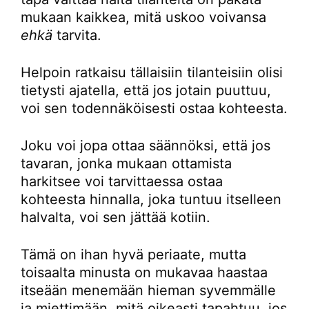
mukaan kaikkea, mitä uskoo voivansa
ehkä
tarvita.
Helpoin ratkaisu tällaisiin tilanteisiin olisi
tietysti ajatella, että jos jotain puuttuu,
voi sen todennäköisesti ostaa kohteesta.
Joku voi jopa ottaa säännöksi, että jos
tavaran, jonka mukaan ottamista
harkitsee voi tarvittaessa ostaa
kohteesta hinnalla, joka tuntuu itselleen
halvalta, voi sen jättää kotiin.
Tämä on ihan hyvä periaate, mutta
toisaalta minusta on mukavaa haastaa
itseään menemään hieman syvemmälle
ja miettimään, mitä oikeasti tapahtuu, jos