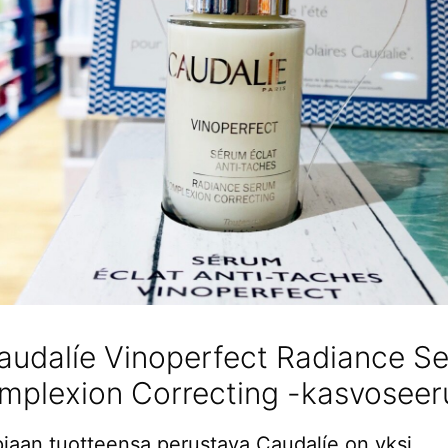
Caudalíe Vinoperfect Radiance S
mplexion Correcting -kasvoseer
apiaan tuotteensa perustava Caudalíe on yksi