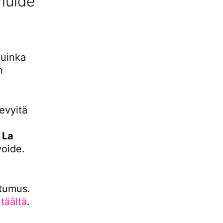
luide
kuinka
n
kevyitä
a
La
oide.
stumus.
s
täältä
.