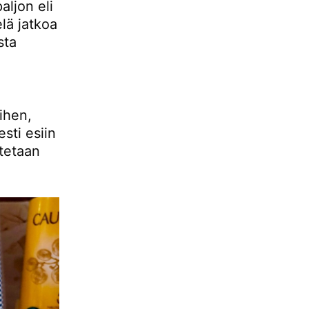
aljon eli
elä jatkoa
sta
ihen,
esti esiin
otetaan