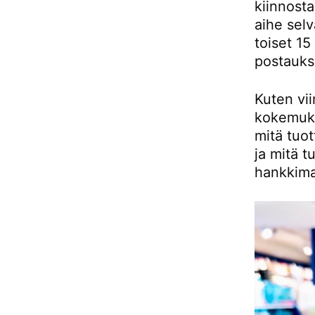
kiinnosta
aihe selv
toiset 15
postauks
Kuten vii
kokemuksi
mitä tuot
ja mitä t
hankkim