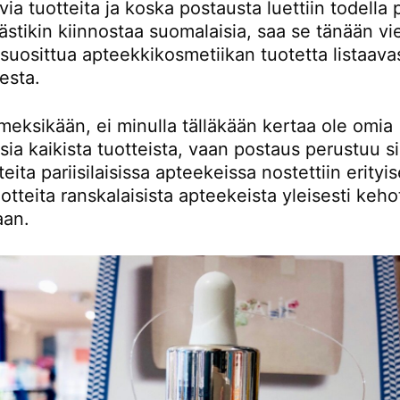
via tuotteita ja koska postausta luettiin todella p
ästikin kiinnostaa suomalaisia, saa se tänään vi
 suosittua apteekkikosmetiikan tuotetta listaava
esta.
meksikään, ei minulla tälläkään kertaa ole omia
a kaikista tuotteista, vaan postaus perustuu si
teita pariisilaisissa apteekeissa nostettiin erityis
uotteita ranskalaisista apteekeista yleisesti keh
aan.