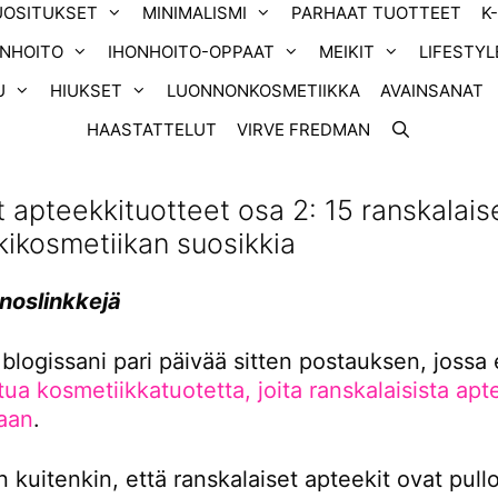
UOSITUKSET
MINIMALISMI
PARHAAT TUOTTEET
K
ONHOITO
IHONHOITO-OPPAAT
MEIKIT
LIFESTYL
U
HIUKSET
LUONNONKOSMETIIKKA
AVAINSANAT
HAASTATTELUT
VIRVE FREDMAN
 apteekkituotteet osa 2: 15 ranskalais
ikosmetiikan suosikkia
inoslinkkejä
 blogissani pari päivää sitten postauksen, jossa e
tua kosmetiikkatuotetta, joita ranskalaisista apt
aan
.
 kuitenkin, että ranskalaiset apteekit ovat pullo