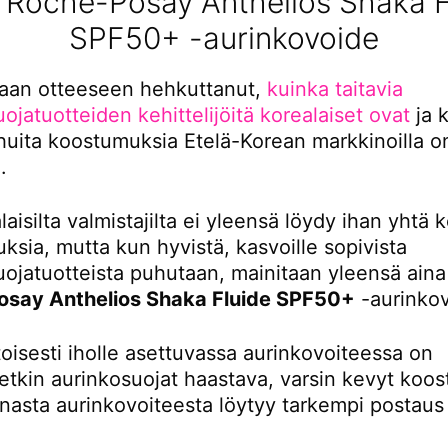
a Roche-Posay Anthelios Shaka F
SPF50+ -aurinkovoide
aan otteeseen hehkuttanut,
kuinka taitavia
ojatuotteiden kehittelijöitä korealaiset ovat
ja 
huita koostumuksia Etelä-Korean markkinoilla o
.
aisilta valmistajilta ei yleensä löydy ihan yhtä 
sia, mutta kun hyvistä, kasvoille sopivista
uojatuotteista puhutaan, mainitaan yleensä ain
osay Anthelios Shaka Fluide SPF50+
-aurinkov
oisesti iholle asettuvassa aurinkovoiteessa on
setkin aurinkosuojat haastava, varsin kevyt koo
anasta aurinkovoiteesta löytyy tarkempi postau