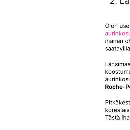
2. L
Olen use
aurinkosu
ihanan o
saatavilla
Länsimaal
koostumuk
aurinkos
Roche-P
Pitkäkest
korealai
Tästä ih