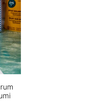
erum
umi