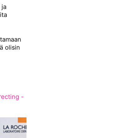
 ja
ita
ttamaan
 olisin
ecting -