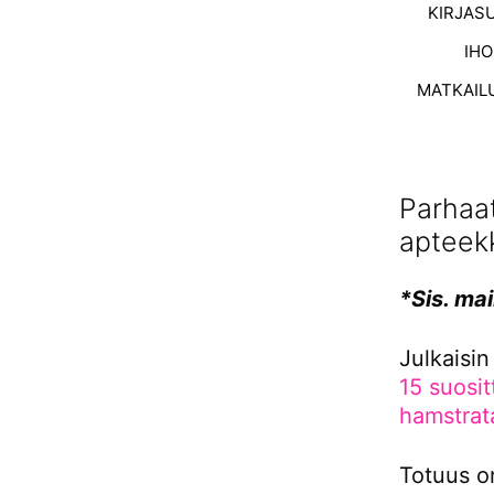
KIRJAS
IH
MATKAIL
Parhaat
apteekk
*Sis. ma
Julkaisin
15 suosit
hamstrat
Totuus on