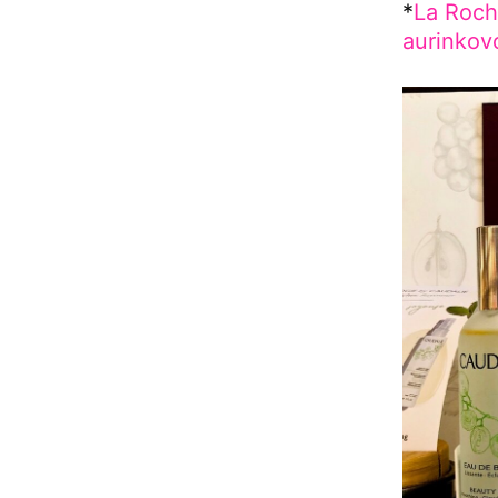
*
La Roch
aurinkov