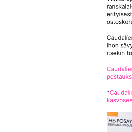
ranskala
erityises
ostoskor
Caudalíe
ihon säv
itsekin t
Caudalìen
postauks
*
Caudalí
kasvose