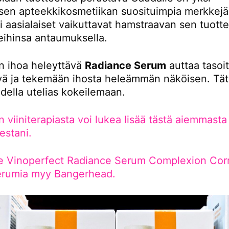
isen apteekkikosmetiikan suosituimpia merkkejä
ti aasialaiset vaikuttavat hamstraavan sen tuotte
eihinsa antaumuksella.
n ihoa heleyttävä
Radiance Serum
auttaa tasoi
yä ja tekemään ihosta heleämmän näköisen. Tätä
odella utelias kokeilemaan.
 viiniterapiasta voi lukea lisää tästä aiemmasta
estani.
e Vinoperfect Radiance Serum Complexion Corr
erumia myy Bangerhead.