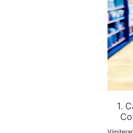
1. 
Co
Viiniter