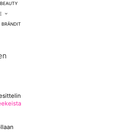
-BEAUTY
E
BRÄNDIT
en
sittelin
eekeista
llaan