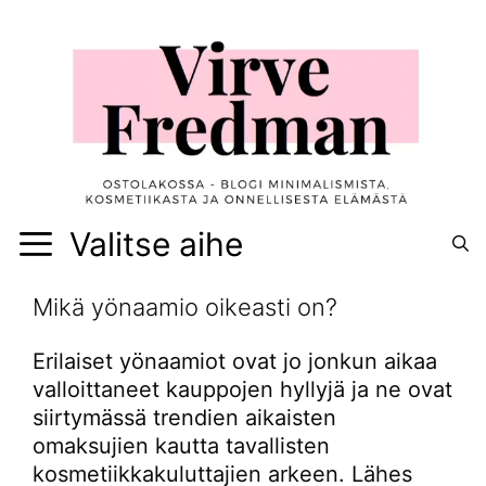
Siirry
sisältöön
Valitse aihe
Mikä yönaamio oikeasti on?
Erilaiset yönaamiot ovat jo jonkun aikaa
valloittaneet kauppojen hyllyjä ja ne ovat
siirtymässä trendien aikaisten
omaksujien kautta tavallisten
kosmetiikkakuluttajien arkeen. Lähes