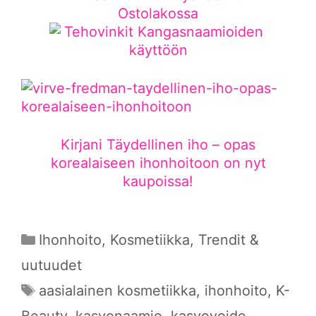
Kirjani Täydellinen iho – opas
korealaiseen ihonhoitoon on nyt
kaupoissa!
Kategoriat
Ihonhoito
,
Kosmetiikka
,
Trendit &
uutuudet
Avainsanat
aasialainen kosmetiikka
,
ihonhoito
,
K-