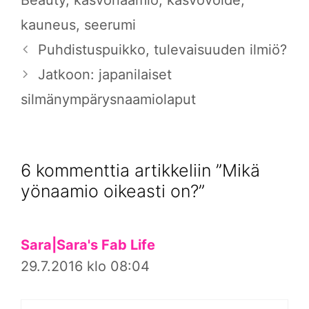
Beauty
,
kasvonaamio
,
kasvovoide
,
kauneus
,
seerumi
Puhdistuspuikko, tulevaisuuden ilmiö?
Jatkoon: japanilaiset
silmänympärysnaamiolaput
6 kommenttia artikkeliin ”Mikä
yönaamio oikeasti on?”
Sara|Sara's Fab Life
29.7.2016 klo 08:04