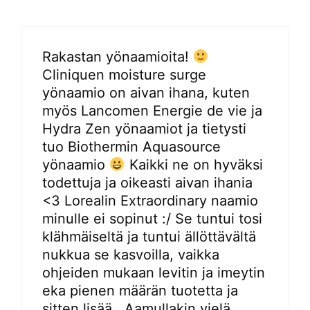
Rakastan yönaamioita!
Cliniquen moisture surge
yönaamio on aivan ihana, kuten
myös Lancomen Energie de vie ja
Hydra Zen yönaamiot ja tietysti
tuo Biothermin Aquasource
yönaamio
Kaikki ne on hyväksi
todettuja ja oikeasti aivan ihania
<3 Lorealin Extraordinary naamio
minulle ei sopinut :/ Se tuntui tosi
klähmäiseltä ja tuntui ällöttävältä
nukkua se kasvoilla, vaikka
ohjeiden mukaan levitin ja imeytin
eka pienen määrän tuotetta ja
sitten lisää.. Aamullakin vielä