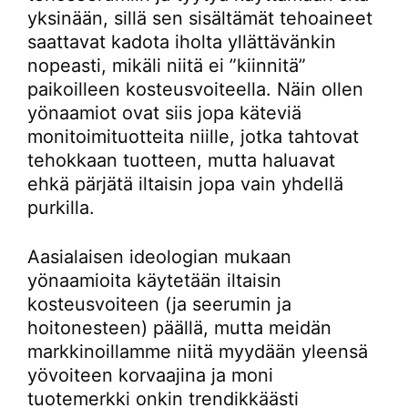
yksinään, sillä sen sisältämät tehoaineet
saattavat kadota iholta yllättävänkin
nopeasti, mikäli niitä ei ”kiinnitä”
paikoilleen kosteusvoiteella. Näin ollen
yönaamiot ovat siis jopa käteviä
monitoimituotteita niille, jotka tahtovat
tehokkaan tuotteen, mutta haluavat
ehkä pärjätä iltaisin jopa vain yhdellä
purkilla.
Aasialaisen ideologian mukaan
yönaamioita käytetään iltaisin
kosteusvoiteen (ja seerumin ja
hoitonesteen) päällä, mutta meidän
markkinoillamme niitä myydään yleensä
yövoiteen korvaajina ja moni
tuotemerkki onkin trendikkäästi