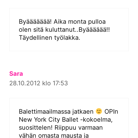
Byäääääää! Aika monta pulloa
olen sitä kuluttanut..Byääääää!!
Täydellinen työlakka.
Sara
28.10.2012 klo 17:53
Balettimaailmassa jatkaen
OPIn
New York City Ballet -kokoelma,
suosittelen! Riippuu varmaan
vähän omasta mausta ja