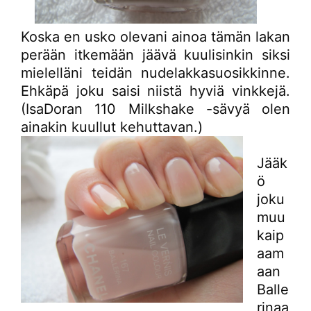
Koska en usko olevani ainoa tämän lakan
perään itkemään jäävä kuulisinkin siksi
mielelläni teidän nudelakkasuosikkinne.
Ehkäpä joku saisi niistä hyviä vinkkejä.
(IsaDoran 110 Milkshake -sävyä olen
ainakin kuullut kehuttavan.)
Jääk
ö
joku
muu
kaip
aam
aan
Balle
rinaa