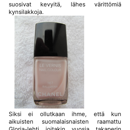
suosivat kevyitä, lähes värittömiä
kynsilakkoja.
Siksi ei ollutkaan ihme, että kun
aikuisten suomalaisnaisten raamattu
Gloria-lehti joitakin vuosia takaperin