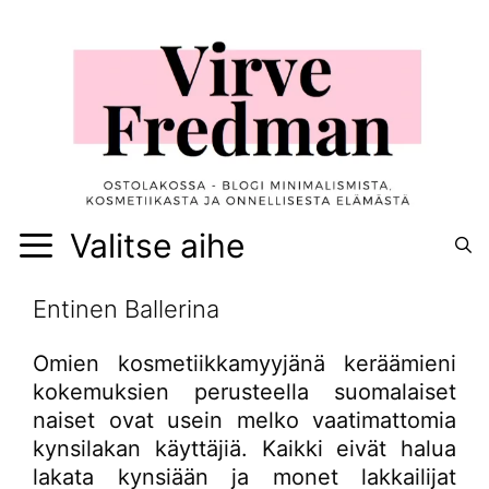
Siirry
sisältöön
Valitse aihe
Entinen Ballerina
Omien kosmetiikkamyyjänä keräämieni
kokemuksien perusteella suomalaiset
naiset ovat usein melko vaatimattomia
kynsilakan käyttäjiä. Kaikki eivät halua
lakata kynsiään ja monet lakkailijat