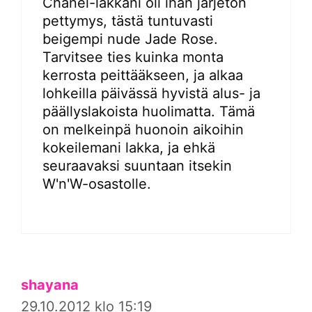
Chanel-lakkani oli ihan järjetön
pettymys, tästä tuntuvasti
beigempi nude Jade Rose.
Tarvitsee ties kuinka monta
kerrosta peittääkseen, ja alkaa
lohkeilla päivässä hyvistä alus- ja
päällyslakoista huolimatta. Tämä
on melkeinpä huonoin aikoihin
kokeilemani lakka, ja ehkä
seuraavaksi suuntaan itsekin
W'n'W-osastolle.
shayana
29.10.2012 klo 15:19