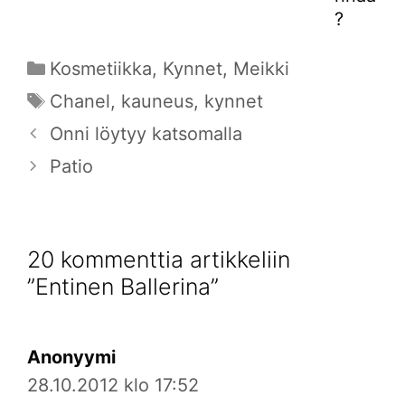
?
Kategoriat
Kosmetiikka
,
Kynnet
,
Meikki
Avainsanat
Chanel
,
kauneus
,
kynnet
Onni löytyy katsomalla
Patio
20 kommenttia artikkeliin
”Entinen Ballerina”
Anonyymi
28.10.2012 klo 17:52