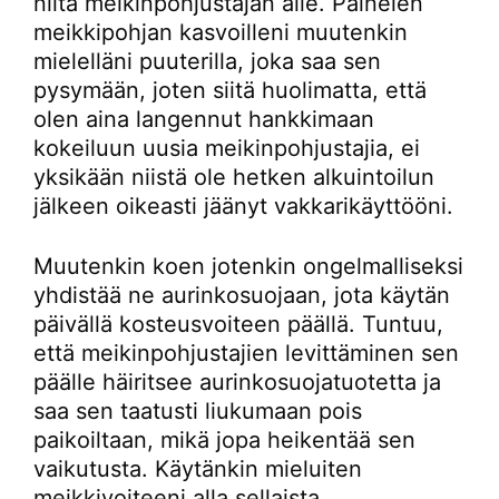
niitä meikinpohjustajan alle. Painelen
meikkipohjan kasvoilleni muutenkin
mielelläni puuterilla, joka saa sen
pysymään, joten siitä huolimatta, että
olen aina langennut hankkimaan
kokeiluun uusia meikinpohjustajia, ei
yksikään niistä ole hetken alkuintoilun
jälkeen oikeasti jäänyt vakkarikäyttööni.
Muutenkin koen jotenkin ongelmalliseksi
yhdistää ne aurinkosuojaan, jota käytän
päivällä kosteusvoiteen päällä. Tuntuu,
että meikinpohjustajien levittäminen sen
päälle häiritsee aurinkosuojatuotetta ja
saa sen taatusti liukumaan pois
paikoiltaan, mikä jopa heikentää sen
vaikutusta. Käytänkin mieluiten
meikkivoiteeni alla sellaista