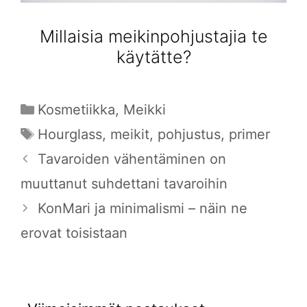
Millaisia meikinpohjustajia te
käytätte?
Kategoriat
Kosmetiikka
,
Meikki
Avainsanat
Hourglass
,
meikit
,
pohjustus
,
primer
Tavaroiden vähentäminen on
muuttanut suhdettani tavaroihin
KonMari ja minimalismi – näin ne
erovat toisistaan