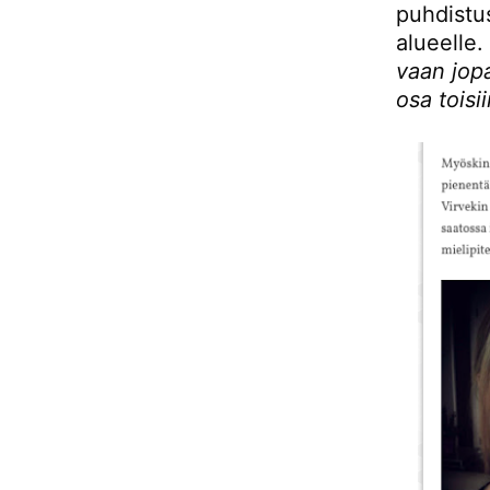
puhdistu
alueelle
vaan jopa
osa toisii