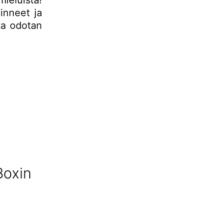
mieluista!
linneet ja
ta odotan
Boxin