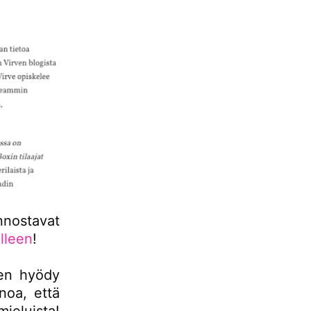
nnostavat
lleen
!
 en hyödy
noa, että