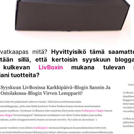
rvatkaapas mitä?
Hyvittyisikö tämä saamatt
htään sillä, että kertoisin syyskuun blogg
ä kulkevan
LivBoxin
mukana tulevan m
ani tuotteita?