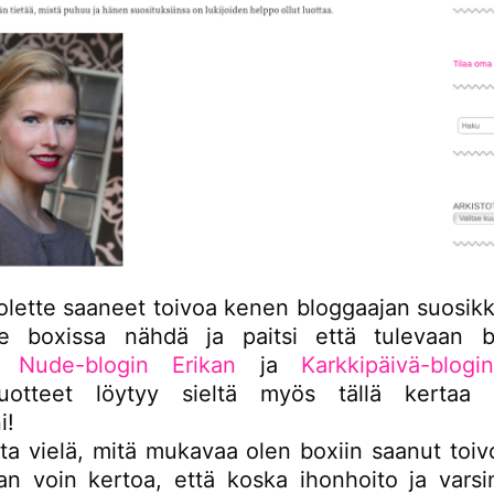
 olette saaneet toivoa kenen bloggaajan suosikk
tte boxissa nähdä ja paitsi että tulevaan 
yt
Nude-blogin Erikan
ja
Karkkipäivä-blog
ituotteet löytyy sieltä myös tällä kertaa 
i!
sta vielä, mitä mukavaa olen boxiin saanut toiv
an voin kertoa, että koska ihonhoito ja varsi