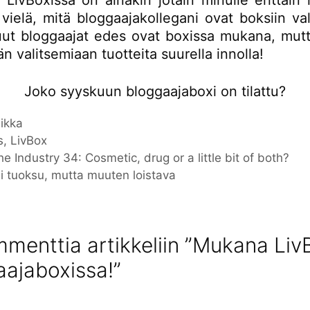
LivBoxissa on ainakin jotain minulle erittäin 
vielä, mitä bloggaajakollegani ovat boksiin va
ut bloggaajat edes ovat boxissa mukana, mut
än valitsemiaan tuotteita suurella innolla!
Joko syyskuun bloggaajaboxi on tilattu?
iat
ikka
nat
s
,
LivBox
he Industry 34: Cosmetic, drug or a little bit of both?
lli tuoksu, mutta muuten loistava
menttia artikkeliin ”Mukana Liv
aajaboxissa!”