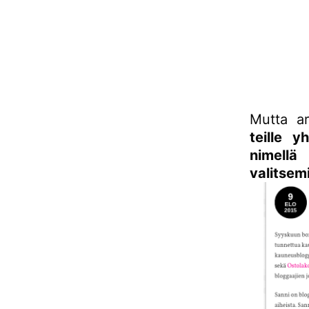
Mutta a
teille y
nimell
valitsemi