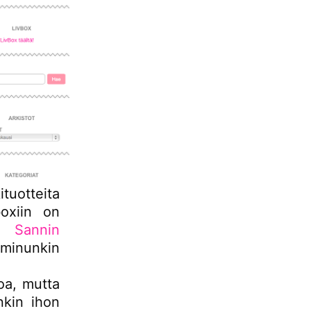
ituotteita
boxiin on
in Sannin
minunkin
oa, mutta
nkin ihon