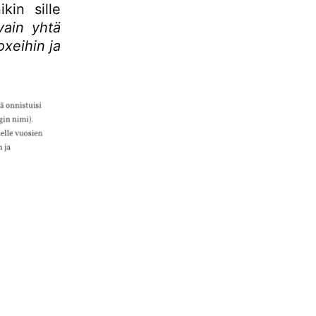
kin sille
vain yhtä
oxeihin ja