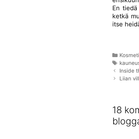
ensikuun 
En tiedä 
ketkä mu
itse heid
Kategor
Kosmeti
Avainsa
kauneu
Inside t
Liian vi
18 kom
blogg