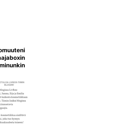
omuuteni
aajaboxin
inunkin