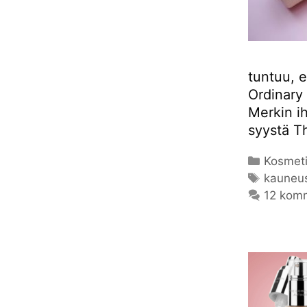
tuntuu, 
Ordinary 
Merkin ih
syystä 
Kategor
Kosmeti
Avainsa
kauneu
12 kom