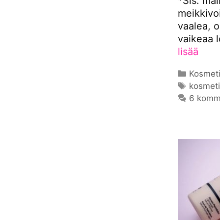
*Sis. ma
meikkivoi
vaalea, o
vaikeaa 
lisää
Kategor
Kosmeti
Avainsa
kosmeti
6 komm