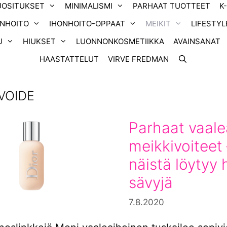
UOSITUKSET
MINIMALISMI
PARHAAT TUOTTEET
K
ONHOITO
IHONHOITO-OPPAAT
MEIKIT
LIFESTYL
U
HIUKSET
LUONNONKOSMETIIKKA
AVAINSANAT
HAASTATTELUT
VIRVE FREDMAN
VOIDE
Parhaat vaale
meikkivoiteet
näistä löytyy 
sävyjä
7.8.2020