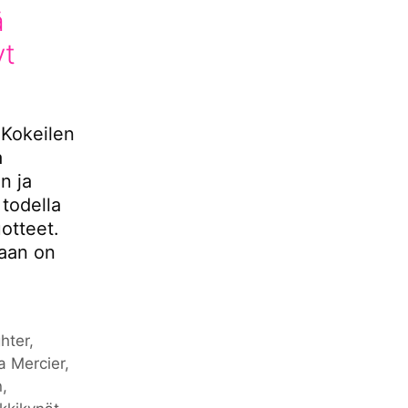
ä
yt
 Kokeilen
a
n ja
 todella
otteet.
taan on
ghter
,
a Mercier
,
n
,