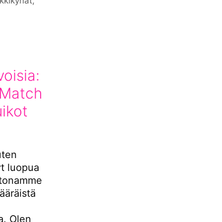
kkikynät
,
oisia:
 Match
uikot
uten
yt luopua
kotonamme
ääräistä
a. Olen