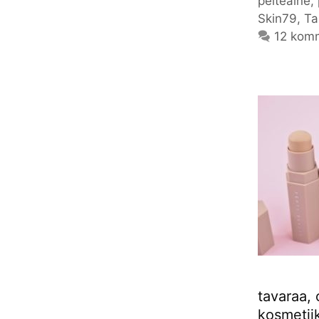
peiteaine
,
Skin79
,
Ta
12 kom
tavaraa,
kosmetiik