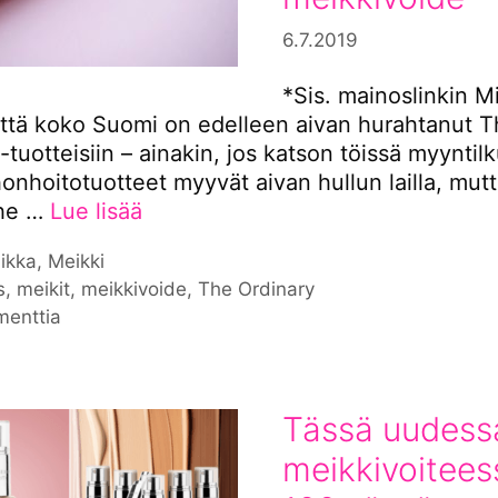
6.7.2019
*Sis. mainoslinkin M
että koko Suomi on edelleen aivan hurahtanut 
-tuotteisiin – ainakin, jos katson töissä myynti
onhoitotuotteet myyvät aivan hullun lailla, mutt
The …
Lue lisää
iat
ikka
,
Meikki
nat
s
,
meikit
,
meikkivoide
,
The Ordinary
menttia
Tässä uudess
meikkivoitees