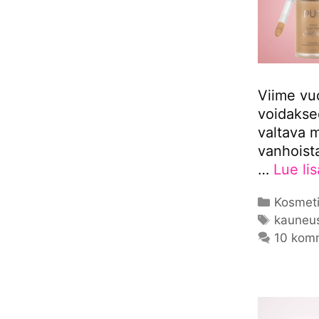
Viime vu
voidakse
valtava 
vanhoista
…
Lue li
Kategor
Kosmeti
Avainsa
kauneu
10 kom