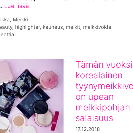
 …
Lue lisää
iat
ikka
,
Meikki
nat
eauty
,
highlighter
,
kauneus
,
meikit
,
meikkivoide
enttia
Tämän vuoksi
korealainen
tyynymeikkiv
on upean
meikkipohjan
salaisuus
17.12.2018