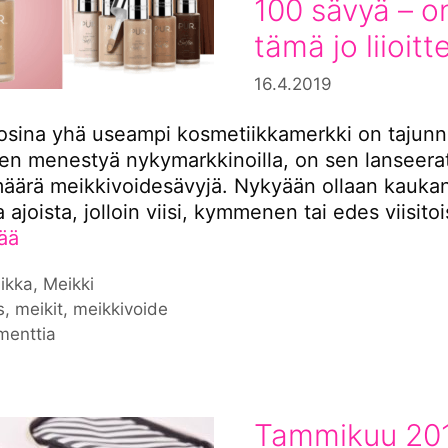
100 sävyä – o
tämä jo liioitt
16.4.2019
osina yhä useampi kosmetiikkamerkki on tajunnu
en menestyä nykymarkkinoilla, on sen lanseera
määrä meikkivoidesävyjä. Nykyään ollaan kaukan
 ajoista, jolloin viisi, kymmenen tai edes viisito
sää
iat
ikka
,
Meikki
nat
s
,
meikit
,
meikkivoide
menttia
Tammikuu 201