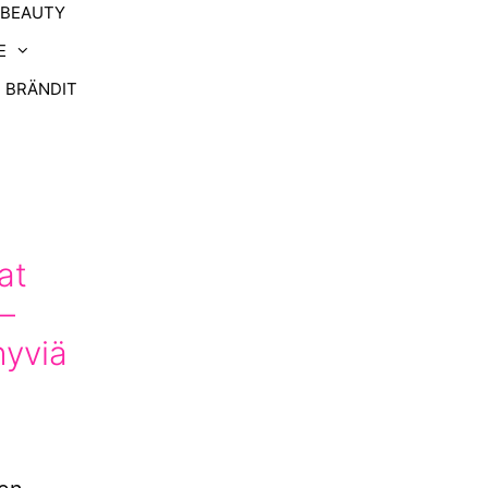
-BEAUTY
E
BRÄNDIT
at
 –
hyviä