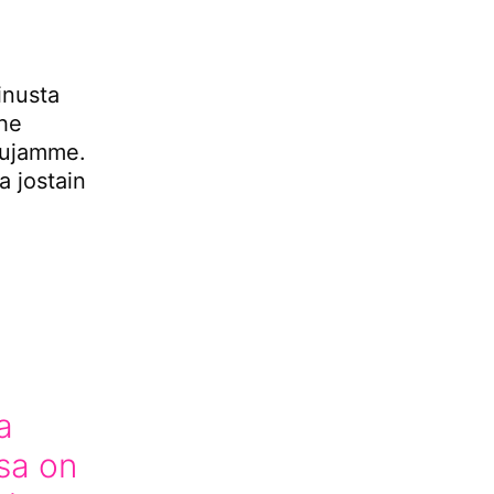
inusta
The
lkujamme.
a jostain
a
sa on