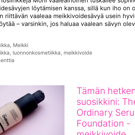
inoslinkkejä Moni vaaleaihoinen tuskailee sopiv
desävyjen löytämisen kanssa, sillä kun iho on o
n riittävän vaaleaa meikkivoidesävyä usein hyvi
löytää – varsinkin, jos haluaa vaalean sävyn ol
iat
ikka
,
Meikki
nat
ikka
,
luonnonkosmetiikka
,
meikkivoide
enttia
Tämän hetke
suosikkini: Th
Ordinary Ser
Foundation -
meikkivoide