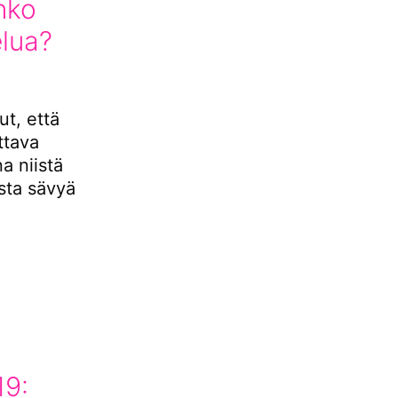
nko
elua?
t, että
ttava
a niistä
ista sävyä
9: