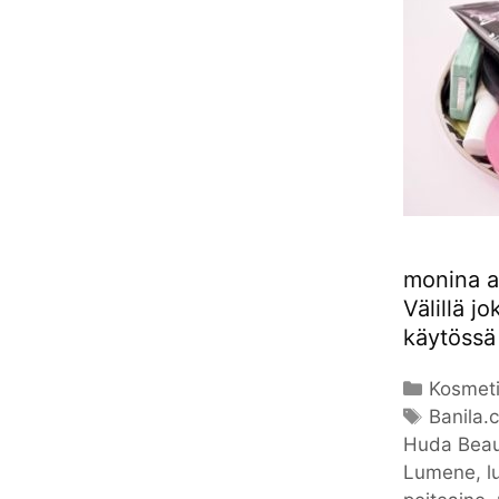
monina aa
Välillä j
käytöss
Kategor
Kosmeti
Avainsa
Banila.
Huda Beau
Lumene
,
l