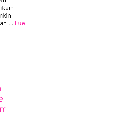
ien
ikein
nkin
evan …
Lue
n
e
um