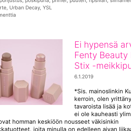
pohjustus
,
poskipuna
,
primer
,
puuteri
,
ripsiväri
,
silmämei
rte
,
Urban Decay
,
YSL
menttia
Ei hypensä arv
Fenty Beauty
Stix -meikkip
6.1.2019
*Sis. mainoslinkin K
kerroin, olen yrittän
tavaroista lisää ja 
ei ole kauheasti ylim
 ovat homman keskiöön nousseet väkisinkin
katuotteet, joita minulla on edelleen aivan liika