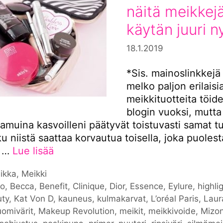
näitä meikkej
käytän juuri n
18.1.2019
*Sis. mainoslinkkejä
melko paljon erilaisi
meikkituotteita töide
blogin vuoksi, mutta
muina kasvoilleni päätyvät toistuvasti samat tu
oku niistä saattaa korvautua toisella, joka puoles
ä …
Lue lisää
iat
ikka
,
Meikki
nat
co
,
Becca
,
Benefit
,
Clinique
,
Dior
,
Essence
,
Eylure
,
highli
ty
,
Kat Von D
,
kauneus
,
kulmakarvat
,
L’oréal Paris
,
Laur
uomivärit
,
Makeup Revolution
,
meikit
,
meikkivoide
,
Mizo