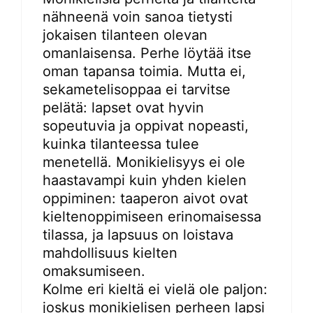
nähneenä voin sanoa tietysti
jokaisen tilanteen olevan
omanlaisensa. Perhe löytää itse
oman tapansa toimia. Mutta ei,
sekametelisoppaa ei tarvitse
pelätä: lapset ovat hyvin
sopeutuvia ja oppivat nopeasti,
kuinka tilanteessa tulee
menetellä. Monikielisyys ei ole
haastavampi kuin yhden kielen
oppiminen: taaperon aivot ovat
kieltenoppimiseen erinomaisessa
tilassa, ja lapsuus on loistava
mahdollisuus kielten
omaksumiseen.
Kolme eri kieltä ei vielä ole paljon:
joskus monikielisen perheen lapsi