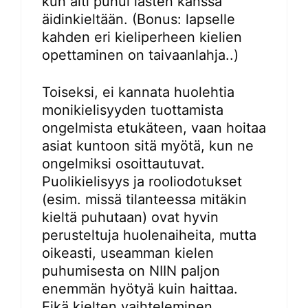
kun äiti puhui lasten kanssa
äidinkieltään. (Bonus: lapselle
kahden eri kieliperheen kielien
opettaminen on taivaanlahja..)
Toiseksi, ei kannata huolehtia
monikielisyyden tuottamista
ongelmista etukäteen, vaan hoitaa
asiat kuntoon sitä myötä, kun ne
ongelmiksi osoittautuvat.
Puolikielisyys ja rooliodotukset
(esim. missä tilanteessa mitäkin
kieltä puhutaan) ovat hyvin
perusteltuja huolenaiheita, mutta
oikeasti, useamman kielen
puhumisesta on NIIN paljon
enemmän hyötyä kuin haittaa.
Eikä kielten vaihteleminen