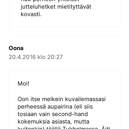
jutteluhetket mietityttävät
kovasti.
Oona
20.4.2016 klo 20:27
Moi!
Oon itse melkein kuvailemassasi
perheessä aupairina (eli siis
tosiaan vain second-hand
kokemuksia asiasta, mutta
kuitenkin) täällä Tukholmassa. Äiti