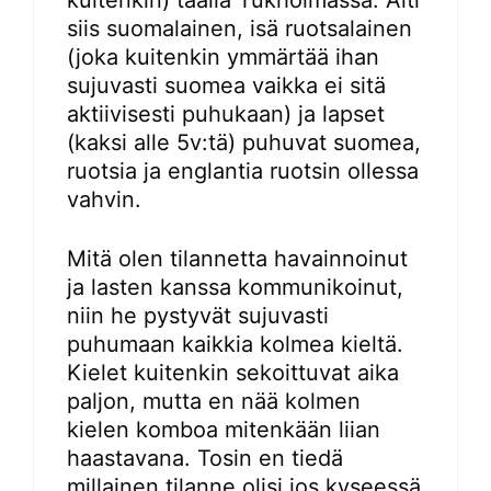
siis suomalainen, isä ruotsalainen
(joka kuitenkin ymmärtää ihan
sujuvasti suomea vaikka ei sitä
aktiivisesti puhukaan) ja lapset
(kaksi alle 5v:tä) puhuvat suomea,
ruotsia ja englantia ruotsin ollessa
vahvin.
Mitä olen tilannetta havainnoinut
ja lasten kanssa kommunikoinut,
niin he pystyvät sujuvasti
puhumaan kaikkia kolmea kieltä.
Kielet kuitenkin sekoittuvat aika
paljon, mutta en nää kolmen
kielen komboa mitenkään liian
haastavana. Tosin en tiedä
millainen tilanne olisi jos kyseessä