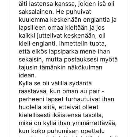
äiti lastensa kanssa, joiden isä oli
saksalainen. He puhuivat
kuulemma keskenään englantia ja
lapsilleen omaa kieltään ja jos
kaikki juttelivat keskenään, oli
kieli englanti. Ihmettelin tuota,
että eikös lapsiparka mene ihan
sekaisin, mutta postauksesi myötä
tajusin tämänkin näkökulman
idean.
Kyllä se oli välillä sydäntä
raastavaa, kun oman au pair -
perheeni lapset turhautuivat ihan
huolella siitä, etteivät olleet
kielellisesti ikäistensä tasolla,
mikä on kyllä ihan ymmärrettävää,
kun koko puhumisen opettelu