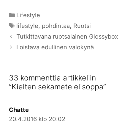
Kategoriat
Lifestyle
Avainsanat
lifestyle
,
pohdintaa
,
Ruotsi
Tutkittavana ruotsalainen Glossybox
Loistava edullinen valokynä
33 kommenttia artikkeliin
”Kielten sekametelelisoppa”
Chatte
20.4.2016 klo 20:02