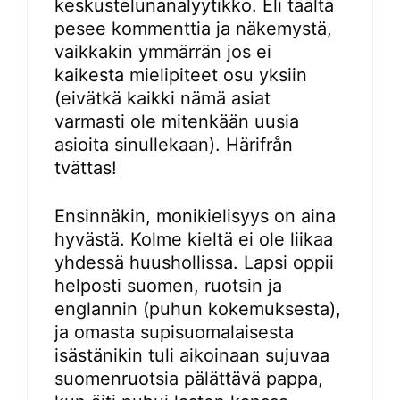
keskustelunanalyytikko. Eli täältä
pesee kommenttia ja näkemystä,
vaikkakin ymmärrän jos ei
kaikesta mielipiteet osu yksiin
(eivätkä kaikki nämä asiat
varmasti ole mitenkään uusia
asioita sinullekaan). Härifrån
tvättas!
Ensinnäkin, monikielisyys on aina
hyvästä. Kolme kieltä ei ole liikaa
yhdessä huushollissa. Lapsi oppii
helposti suomen, ruotsin ja
englannin (puhun kokemuksesta),
ja omasta supisuomalaisesta
isästänikin tuli aikoinaan sujuvaa
suomenruotsia pälättävä pappa,