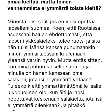
omaa kieltää, mutta toinen
vanhemmista ei ymmärrä toista kieltä?
Minusta olisi sääli jos en voisi opettaa
lapselleni suomea. Koen, että Ruotsissa
asuessani haluan ehdottomasti, että
lapseni ykköskieleksi tulee ruotsi ja sitä
hän tulisi isänsä kanssa puhumaankin
minun ymmärtäessäni kuulemaani
yleensä varsin hyvin. Mutta entäs sitten,
kun minä puhun lapselle suomea ja
minulla on hänen kanssaan oma
salakieli, jota isi ei ymmärrä yhtään?
Tuleeko kieltä ymmärtämättömälle isälle
ulkopuolinen olo, kun äiti ja lapsi
höpöttävät keskenään salakieltä, jota isä
ei ymmärrä ollenkaan? Ja pitääkö