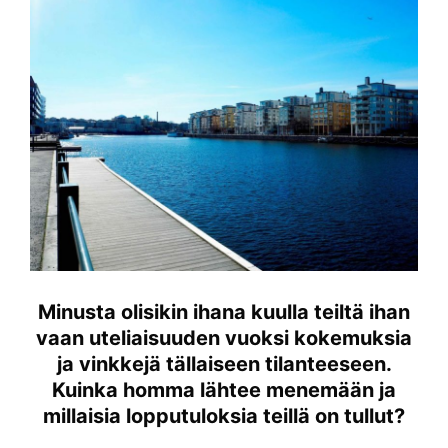
Minusta olisikin ihana kuulla teiltä ihan
vaan uteliaisuuden vuoksi kokemuksia
ja vinkkejä tällaiseen tilanteeseen.
Kuinka homma lähtee menemään ja
millaisia lopputuloksia teillä on tullut?