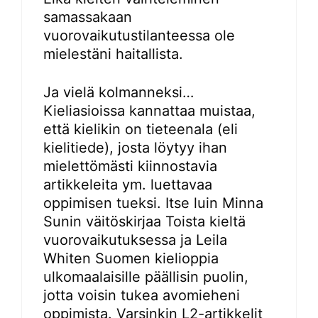
samassakaan
vuorovaikutustilanteessa ole
mielestäni haitallista.
Ja vielä kolmanneksi…
Kieliasioissa kannattaa muistaa,
että kielikin on tieteenala (eli
kielitiede), josta löytyy ihan
mielettömästi kiinnostavia
artikkeleita ym. luettavaa
oppimisen tueksi. Itse luin Minna
Sunin väitöskirjaa Toista kieltä
vuorovaikutuksessa ja Leila
Whiten Suomen kielioppia
ulkomaalaisille päällisin puolin,
jotta voisin tukea avomieheni
oppimista. Varsinkin L2-artikkelit