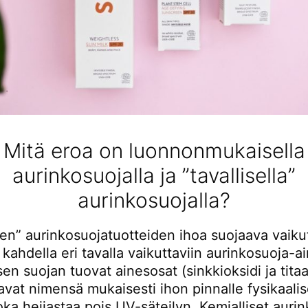
Mitä eroa on luonnonmukaisella
aurinkosuojalla ja ”tavallisella”
aurinkosuojalla?
ten” aurinkosuojatuotteiden ihoa suojaava vaiku
kahdella eri tavalla vaikuttaviin aurinkosuoja-ai
sen suojan tuovat ainesosat (sinkkioksidi ja titaa
vat nimensä mukaisesti ihon pinnalle fysikaali
oka heijastaa pois UV-säteilyn. Kemialliset auri