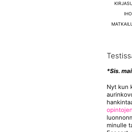
KIRJAS
IH
MATKAIL
Testis
*Sis. ma
Nyt kun k
aurinkovo
hankinta
opintoje
luonnonmu
minulle t