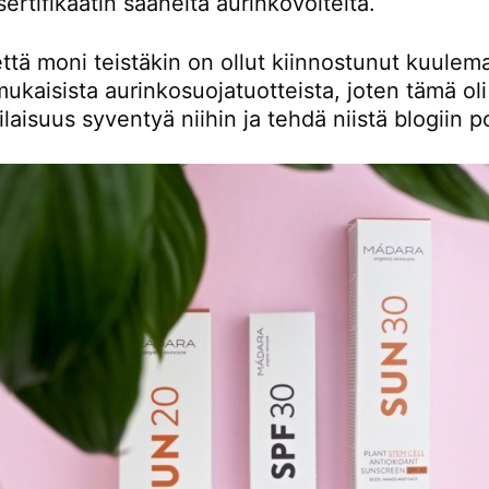
ertifikaatin saaneita aurinkovoiteita.
ttä moni teistäkin on ollut kiinnostunut kuulem
kaisista aurinkosuojatuotteista, joten tämä oli
tilaisuus syventyä niihin ja tehdä niistä blogiin p