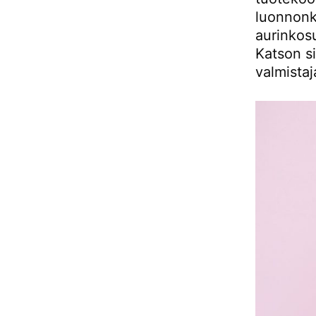
luonnonk
aurinkosu
Katson s
valmistaj