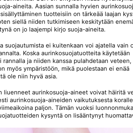
uoja-aineita. Aasian sunnalla hyvien aurinkosuo
sisällyttäminen tuotteisiin on tärkeää laajan ky
oten siellä niiden tutkimiseen keskitytään enem
ynä on jo laajempi kirjo suoja-aineita.
a suojautumista ei kuitenkaan voi ajatella vain
annalta. Koska aurinkosuojatuotteita käytetään
ti rannalla ja niiden kanssa pulahdetaan veteen,
ljon myös ympäristöön, mikä puolestaan ei enää
tä ole niin hyvä asia.
 liuenneet aurinkosuoja-aineet voivat häiritä ve
sesti aurinkosuoja-aineiden vaikutuksesta koralle
viimeaikoina paljon. Tämän vuoksi luonnonmuka
uojatuotteiden kysyntä on lisääntynyt huomattav