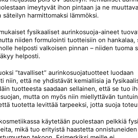
olestaan imeytyvät ihon pintaan ja ne muuttavat
 säteilyn harmittomaksi lämmöksi.
ukaiset fysikaaliset aurinkosuoja-aineet tuova
utta niiden formulointi tuotteisiin on hankalaa, s
iholle helposti valkoisen pinnan – niiden tuoma s
äkyy helposti.
oksi ”tavalliset” aurinkosuojatuotteet luodaan
ti niin, että ne yhdistävät kemiallisia ja fysikaali
Näin tuotteesta saadaan sellainen, että se tuo ih
 suojan, mutta on myös niin miellyttävän tuntui
että tuotetta levittää tarpeeksi, jotta suoja toteu
osmetiikassa käytetään puolestaan pelkkiä fysi
eita, mikä tuo erityistä haastetta onnistuneiden
stumusten tekoon. Esimerkiksi meille ei