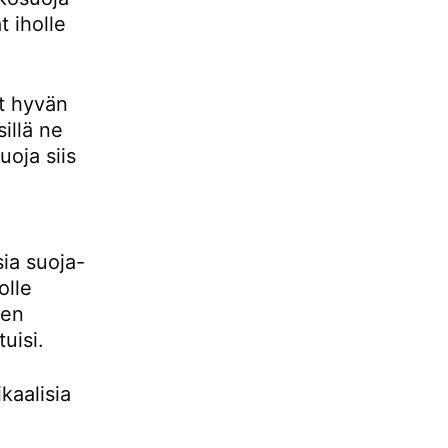
 iholle
t hyvän
illä ne
uoja siis
sia suoja-
olle
nen
tuisi.
kaalisia