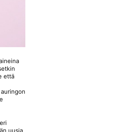
aineina
setkin
e että
n
 auringon
le
eri
ään uusia