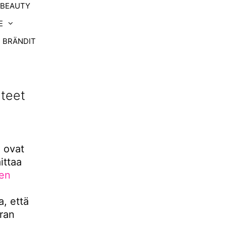
-BEAUTY
E
BRÄNDIT
iteet
, ovat
ittaa
sen
, että
aran