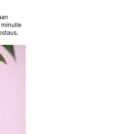
aan
 minulle
ostaus.