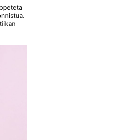
 opeteta
onnistua.
tiikan