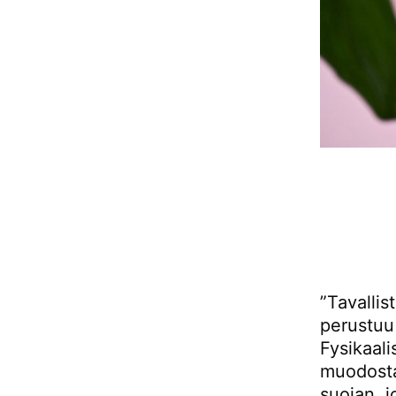
”Tavallis
perustuu 
Fysikaali
muodosta
suojan, j