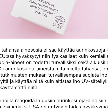
 tahansa ainesosia ei saa käyttää aurinkosuoja-
 EU:ssa hyväksytyt niin fysikaaliset kuin kemialli
oja-aineet on todettu turvallisiksi sekä aikuisill
 Oli aurinkosuoja-aineista mitä mieltä tahansa, o
 tutkimusten mukaan turvallisempaa suojata iho
yltä ja käyttää niitä kuin altistaa iho UV-säteilyl
käyttämättä niitä.
inoilla reagoidaan uusiin aurinkosuoja-aineisiin 
 ja esimerkiksi USA on erityisen hidas hyväksym