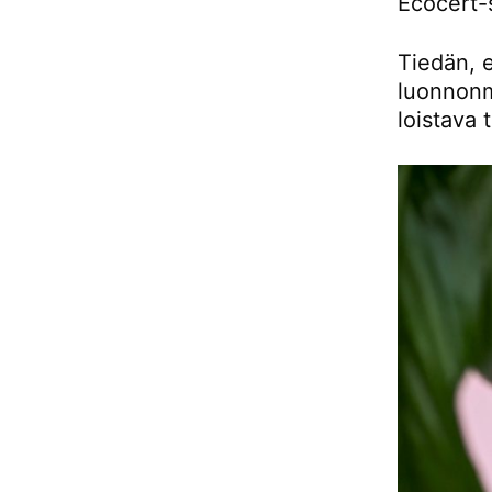
Ecocert-s
Tiedän, e
luonnonmu
loistava 