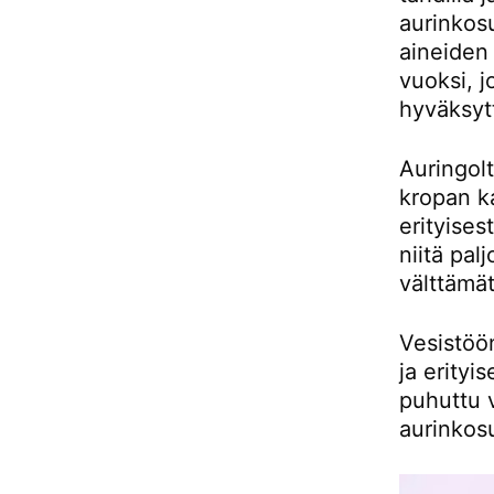
aurinkos
aineiden 
vuoksi, j
hyväksytt
Auringolt
kropan k
erityises
niitä pa
välttämät
Vesistöön
ja erityi
puhuttu 
aurinkos