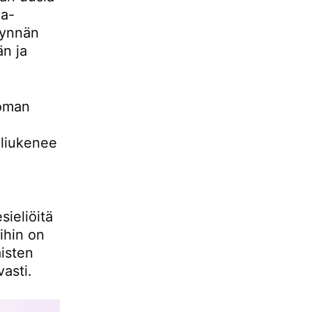
ja-
synnän
än ja
 oman
 liukenee
sieliöitä
ihin on
isten
asti.