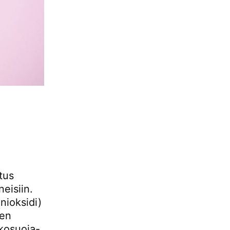
tus
neisiin.
nioksidi)
sen
nkosuoja-