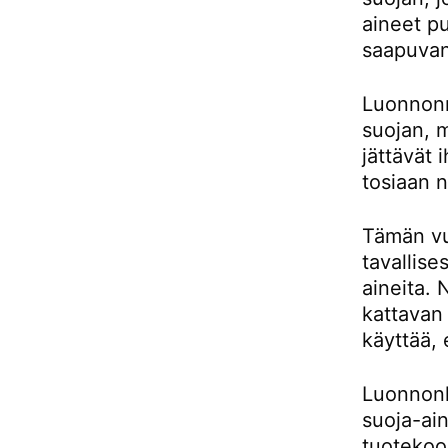
aineet pu
saapuvan
Luonnonm
suojan, m
jättävät 
tosiaan n
Tämän vu
tavallises
aineita. 
kattavan
käyttää, 
Luonnonk
suoja-ain
tuotekoo