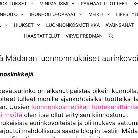
UOSITUKSET
MINIMALISMI
PARHAAT TUOTTEET
K
ONHOITO
IHONHOITO-OPPAAT
MEIKIT
LIFESTYL
U
HIUKSET
LUONNONKOSMETIIKKA
AVAINSANAT
HAASTATTELUT
VIRVE FREDMAN
sä Mádaran luonnonmukaiset aurinkovo
inoslinkkejä
evätaurinko on alkanut paistaa oikein kunnolla
iteet tulleet monille ajankohtaisiksi tuotteiksi la
an. Uusien
luonnonkosmetiikan tuotekehittämi
ni myötä
olen itse ollut erityisen kiinnostunut
kaisista aurinkovoiteista ja oli mukava sattuma
arjoutui mahdollisuus saada blogiin testiin Mád