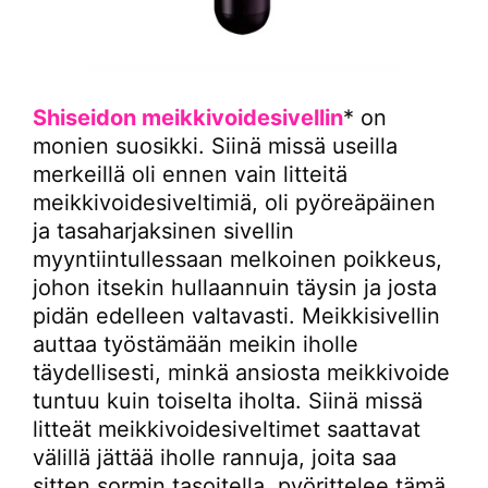
Shiseidon meikkivoidesivellin
* on
monien suosikki. Siinä missä useilla
merkeillä oli ennen vain litteitä
meikkivoidesiveltimiä, oli pyöreäpäinen
ja tasaharjaksinen sivellin
myyntiintullessaan melkoinen poikkeus,
johon itsekin hullaannuin täysin ja josta
pidän edelleen valtavasti. Meikkisivellin
auttaa työstämään meikin iholle
täydellisesti, minkä ansiosta meikkivoide
tuntuu kuin toiselta iholta. Siinä missä
litteät meikkivoidesiveltimet saattavat
välillä jättää iholle rannuja, joita saa
sitten sormin tasoitella, pyörittelee tämä