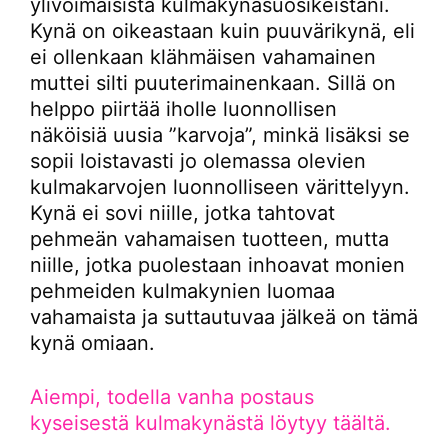
ylivoimaisista kulmakynäsuosikeistani.
Kynä on oikeastaan kuin puuvärikynä, eli
ei ollenkaan klähmäisen vahamainen
muttei silti puuterimainenkaan. Sillä on
helppo piirtää iholle luonnollisen
näköisiä uusia ”karvoja”, minkä lisäksi se
sopii loistavasti jo olemassa olevien
kulmakarvojen luonnolliseen värittelyyn.
Kynä ei sovi niille, jotka tahtovat
pehmeän vahamaisen tuotteen, mutta
niille, jotka puolestaan inhoavat monien
pehmeiden kulmakynien luomaa
vahamaista ja suttautuvaa jälkeä on tämä
kynä omiaan.
Aiempi, todella vanha postaus
kyseisestä kulmakynästä löytyy täältä.