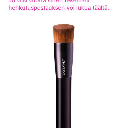
Jo viisi vuotta sitten tekemäni
hehkutuspostauksen voi lukea täältä.