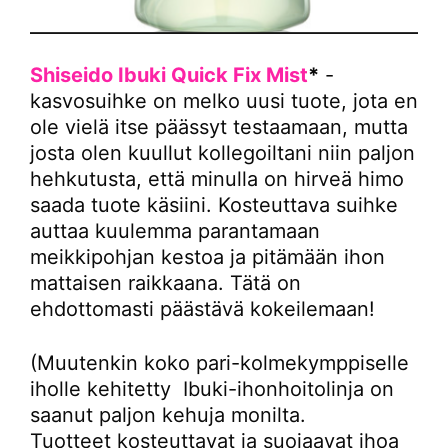
Shiseido Ibuki Quick Fix Mist
*
-
kasvosuihke on melko uusi tuote, jota en
ole vielä itse päässyt testaamaan, mutta
josta olen kuullut kollegoiltani niin paljon
hehkutusta, että minulla on hirveä himo
saada tuote käsiini. Kosteuttava suihke
auttaa kuulemma parantamaan
meikkipohjan kestoa ja pitämään ihon
mattaisen raikkaana. Tätä on
ehdottomasti päästävä kokeilemaan!
(Muutenkin koko pari-kolmekymppiselle
iholle kehitetty Ibuki-ihonhoitolinja on
saanut paljon kehuja monilta.
Tuotteet kosteuttavat ja suojaavat ihoa