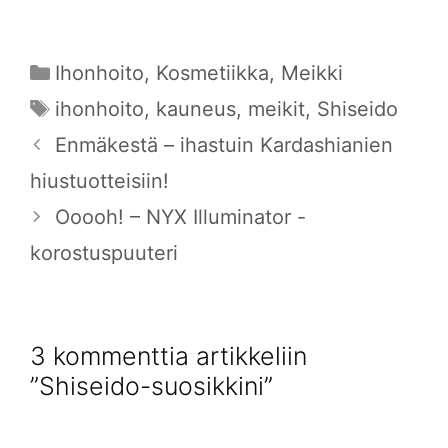
Kategoriat
Ihonhoito
,
Kosmetiikka
,
Meikki
Avainsanat
ihonhoito
,
kauneus
,
meikit
,
Shiseido
Enmäkestä – ihastuin Kardashianien
hiustuotteisiin!
Ooooh! – NYX Illuminator -
korostuspuuteri
3 kommenttia artikkeliin
”Shiseido-suosikkini”