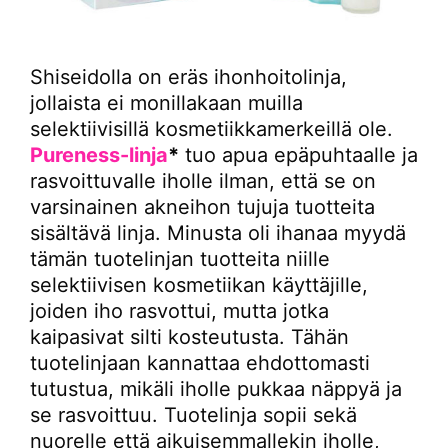
Shiseidolla on eräs ihonhoitolinja,
jollaista ei monillakaan muilla
selektiivisillä kosmetiikkamerkeillä ole.
Pureness-linja
*
tuo apua epäpuhtaalle ja
rasvoittuvalle iholle ilman, että se on
varsinainen akneihon tujuja tuotteita
sisältävä linja. Minusta oli ihanaa myydä
tämän tuotelinjan tuotteita niille
selektiivisen kosmetiikan käyttäjille,
joiden iho rasvottui, mutta jotka
kaipasivat silti kosteutusta. Tähän
tuotelinjaan kannattaa ehdottomasti
tutustua, mikäli iholle pukkaa näppyä ja
se rasvoittuu. Tuotelinja sopii sekä
nuorelle että aikuisemmallekin iholle,