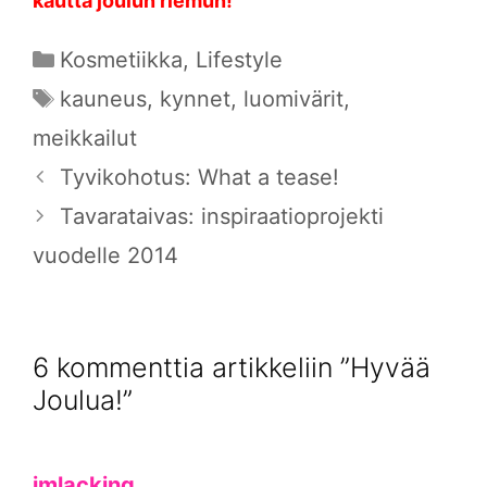
kautta joulun riemun!
Kategoriat
Kosmetiikka
,
Lifestyle
Avainsanat
kauneus
,
kynnet
,
luomivärit
,
meikkailut
Tyvikohotus: What a tease!
Tavarataivas: inspiraatioprojekti
vuodelle 2014
6 kommenttia artikkeliin ”Hyvää
Joulua!”
imlacking