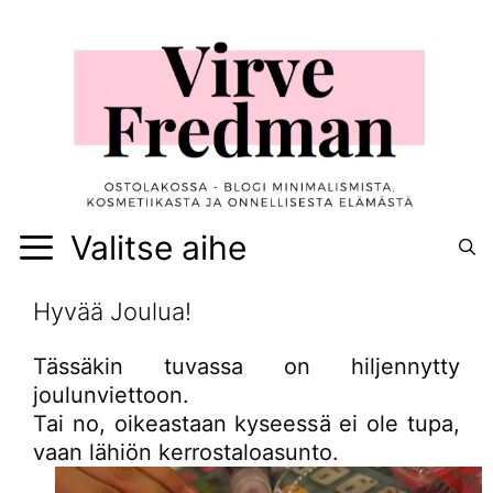
Siirry
sisältöön
Valitse aihe
Hyvää Joulua!
Tässäkin tuvassa on hiljennytty
joulunviettoon.
Tai no, oikeastaan kyseessä ei ole tupa,
vaan lähiön kerrostaloasunto.