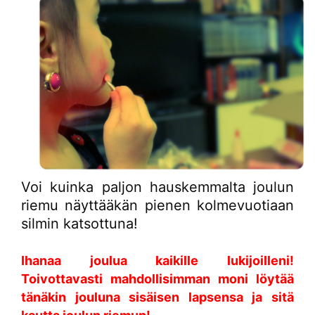
Voi kuinka paljon hauskemmalta joulun
riemu näyttääkän pienen kolmevuotiaan
silmin katsottuna!
Ihanaa joulua kaikille lukijoilleni!
Toivottavasti mahdollisimman moni löytää
tänäkin jouluna sisäisen lapsensa ja sitä