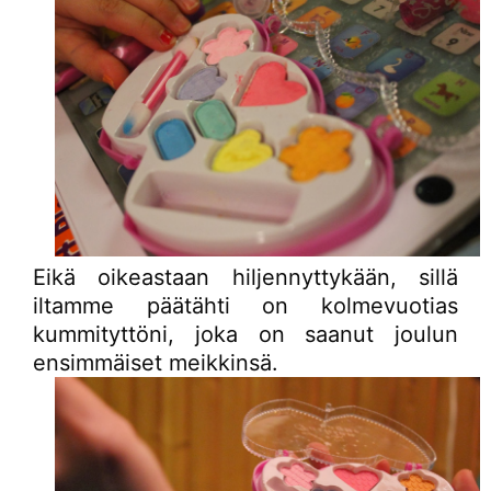
Eikä oikeastaan hiljennyttykään, sillä
iltamme päätähti on kolmevuotias
kummityttöni, joka on saanut joulun
ensimmäiset meikkinsä.