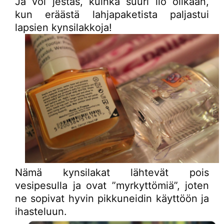
Ja voi jestas, kuinka suuri ilo olikaan,
kun eräästä lahjapaketista paljastui
lapsien kynsilakkoja!
Nämä kynsilakat lähtevät pois
vesipesulla ja ovat ”myrkyttömiä”, joten
ne sopivat hyvin pikkuneidin käyttöön ja
ihasteluun.