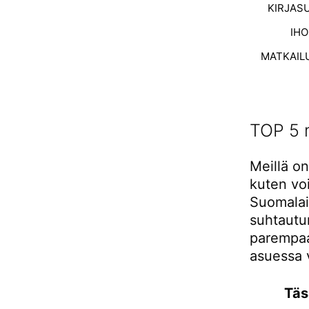
KIRJAS
IH
MATKAIL
TOP 5 m
Meillä on
kuten voi
Suomalais
suhtautum
parempaa 
asuessa 
Täs