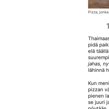
Pizza, jonka
Thaimaass
pidä pai
elä tääll
suurempi
jahas, ny
lähinnä h
Kun meni
pizzan vä
pienen la
se juuri 
pöytään, 