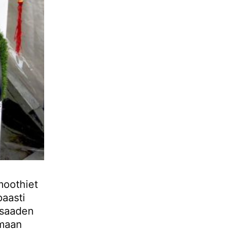
moothiet
paasti
 saaden
omaan