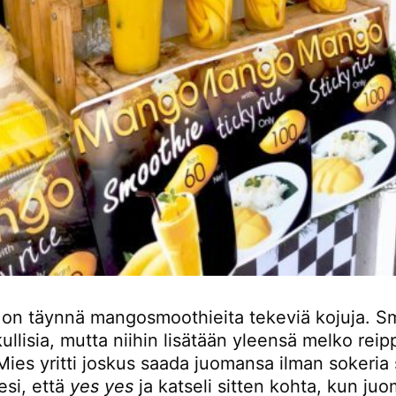
on täynnä mangosmoothieita tekeviä kojuja. S
ullisia, mutta niihin lisätään yleensä melko reip
Mies yritti joskus saada juomansa ilman sokeria
esi, että
yes yes
ja katseli sitten kohta, kun ju