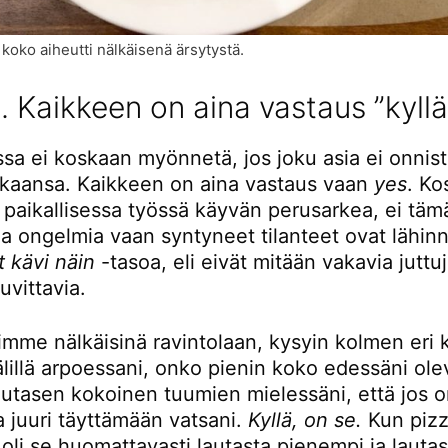
 koko aiheutti nälkäisenä ärsytystä.
1. Kaikkeen on aina vastaus ”kyllä
a ei koskaan myönnetä, jos joku asia ei onnistu
kkaansa. Kaikkeen on aina vastaus vaan
yes
. Ko
ä paikallisessa työssä käyvän perusarkea, ei täm
a ongelmia vaan syntyneet tilanteet ovat lähinn
t kävi näin
-tasoa, eli eivät mitään vakavia juttu
uvittavia.
mme nälkäisinä ravintolaan, kysyin kolmen eri 
lillä arpoessani, onko pienin koko edessäni ol
utasen kokoinen tuumien mielessäni, että jos on
ja juuri täyttämään vatsani.
Kyllä, on se.
Kun pizza
oli se huomattavasti lautasta pienempi ja lauta