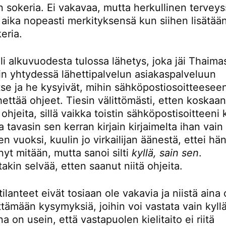
n sokeria. Ei vakavaa, mutta herkullinen tervey
aika nopeasti merkityksensä kun siihen lisätään
eria.
li alkuvuodesta tulossa lähetys, joka jäi Thaima
Olin yhtydessä lähettipalvelun asiakaspalveluun
tse ja he kysyivät, mihin sähköpostiosoitteesee
hettää ohjeet. Tiesin välittömästi, etten koskaan
hjeita, sillä vaikka toistin sähköpostisoitteeni
a tavasin sen kerran kirjain kirjaimelta ihan vain
 vuoksi, kuulin jo virkailijan äänestä, ettei hä
yt mitään, mutta sanoi silti
kyllä, sain sen
.
kin selvää, etten saanut niitä ohjeita.
 tilanteet eivät tosiaan ole vakavia ja niistä aina 
ttämään kysymyksiä, joihin voi vastata vain kyll
 on usein, että vastapuolen kielitaito ei riitä