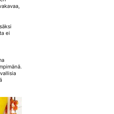
 vakavaa,
säksi
ta ei
ma
lämpimänä.
allisia
ä