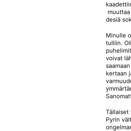
kaadettii
muuttaa 
desiä sok
Minulle o
tulliin. 
puhelimi
voivat lä
saamaan o
kertaan j
varmuuden
ymmärtän
Sanomatta
Tällaiset
Pyrin väl
ongelmana