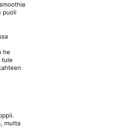
ssmoothie
 puoli
ssa
n he
 tule
 kahteen
n
oppii.
ä, mutta