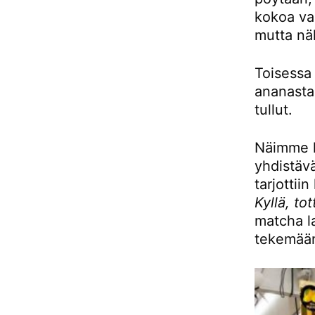
kokoa vas
mutta näl
Toisessa 
ananasta.
tullut.
Näimme k
yhdistävä
tarjottii
Kyllä, tot
matcha la
tekemään