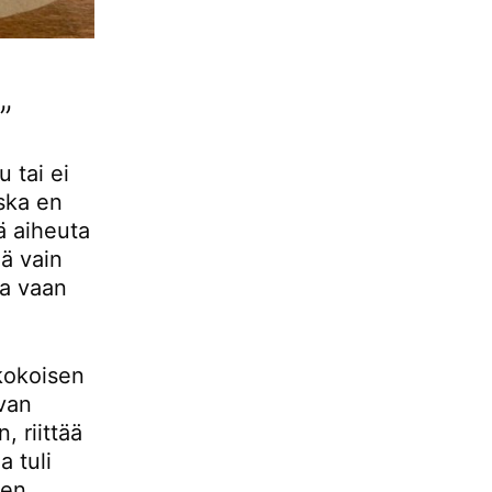
”
 tai ei
ska en
ä aiheuta
ä vain
ja vaan
kokoisen
evan
, riittää
 tuli
sen