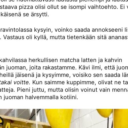
taava pizza olisi ollut se isompi vaihtoehto. Ei
käisenä se ärsytti.
ravintolassa kysyin, voinko saada annokseeni li
 Vastaus oli kyllä, mutta tietenkään sitä ananas
ahvilassa herkullisen matcha latten ja kahvin
n juoman, joita rakastamme. Kävi ilmi, että juo
n heillä jäisenä ja kysyimme, voisiko sen saada 
takai voitte.
Kun saimme kuppimme, olivat ne tav
tteja. Pieni juttu, mutta olisin voinut vain menn
 juoman halvemmalla kotiini.