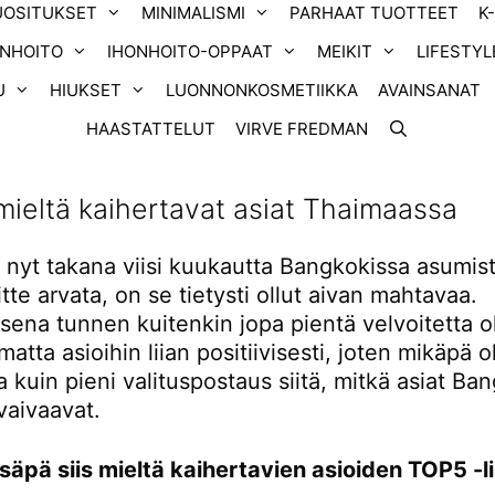
UOSITUKSET
MINIMALISMI
PARHAAT TUOTTEET
K
ONHOITO
IHONHOITO-OPPAAT
MEIKIT
LIFESTYL
U
HIUKSET
LUONNONKOSMETIIKKA
AVAINSANAT
HAASTATTELUT
VIRVE FREDMAN
ieltä kaihertavat asiat Thaimaassa
 nyt takana viisi kuukautta Bangkokissa asumist
tte arvata, on se tietysti ollut aivan mahtavaa.
ena tunnen kuitenkin jopa pientä velvoitetta ol
atta asioihin liian positiivisesti, joten mikäpä o
kuin pieni valituspostaus siitä, mitkä asiat Ba
vaivaavat.
säpä siis mieltä kaihertavien asioiden TOP5 -li