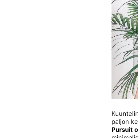
Kuuntelin
paljon k
Pursuit 
minimalis