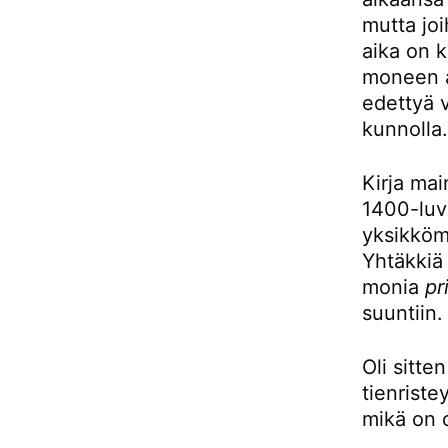
mutta joi
aika on k
moneen as
edettyä 
kunnolla.
Kirja mai
1400-luvu
yksikköm
Yhtäkkiä 
monia
pr
suuntiin.
Oli sitte
tienriste
mikä on o