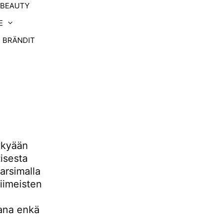
-BEAUTY
E
BRÄNDIT
ykyään
isesta
arsimalla
viimeisten
ana enkä