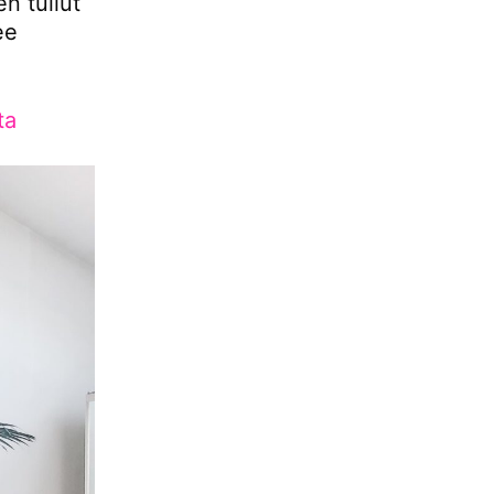
en tullut
ee
ta