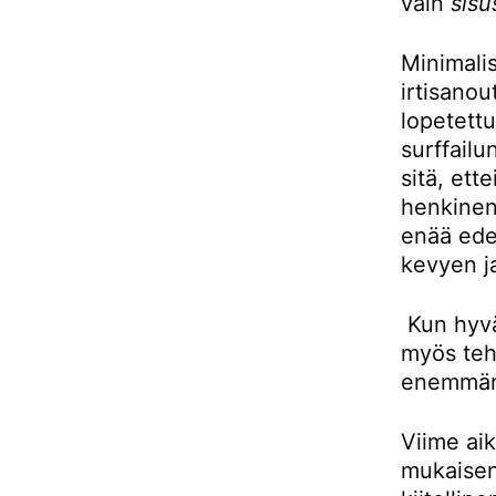
vain
sisu
Minimalis
irtisanou
lopetettu
surffailu
sitä, ett
henkinen
enää ede
kevyen j
Kun hyvä
myös teh
enemmä
Viime aik
mukaisen 