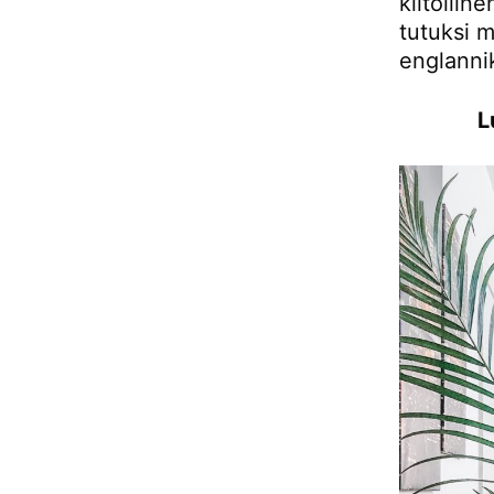
kiitollin
tutuksi 
englanni
L