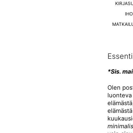
KIRJAS
IH
MATKAIL
Essenti
*Sis. mai
Olen post
luonteva 
elämästä,
elämästä 
kuukausie
minimali