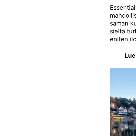
Essentia
mahdollis
saman kui
sieltä tu
eniten il
Lue