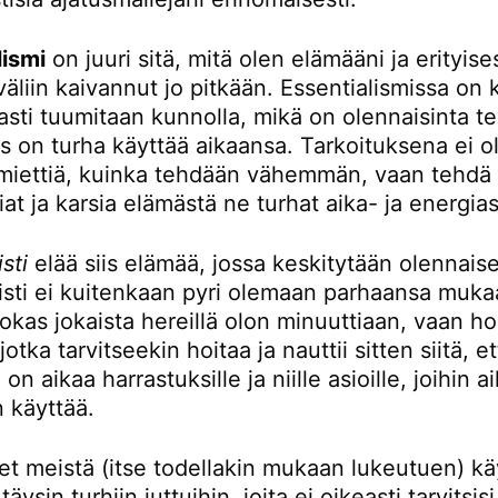
lismi
on juuri sitä, mitä olen elämääni ja erityises
väliin kaivannut jo pitkään. Essentialismissa on k
asti tuumitaan kunnolla, mikä on olennaisinta te
s on turha käyttää aikaansa. Tarkoituksena ei o
miettiä, kuinka tehdään vähemmän, vaan tehdä
at ja karsia elämästä ne turhat aika- ja energia
sti
elää siis elämää, jossa keskitytään olennais
listi ei kuitenkaan pyri olemaan parhaansa muk
kas jokaista hereillä olon minuuttiaan, vaan ho
jotka tarvitseekin hoitaa ja nauttii sitten siitä, e
on aikaa harrastuksille ja niille asioille, joihin 
 käyttää.
et meistä (itse todellakin mukaan lukeutuen) kä
äysin turhiin juttuihin, joita ei oikeasti tarvitsis