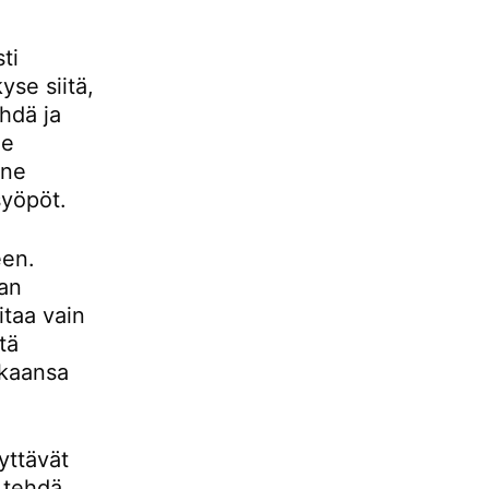
ti
yse siitä,
hdä ja
le
 ne
syöpöt.
een.
aan
itaa vain
ttä
aikaansa
yttävät
i tehdä,