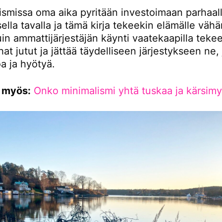
lismissa oma aika pyritään investoimaan parhaal
ella tavalla ja tämä kirja tekeekin elämälle väh
n ammattijärjestäjän käynti vaatekaapilla tekee:
rhat jutut ja jättää täydelliseen järjestykseen ne,
oa ja hyötyä.
 myös:
Onko minimalismi yhtä tuskaa ja kärsimy