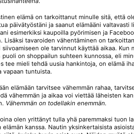
stusihanteena
.
tinen elämä on tarkoittanut minulle sitä, että o
tua päivätyöstäni ja saanut elämääni valtavasti l
ani esimerkiksi kaupoilla pyörimisen ja Faceboo
n. Lisäksi tavaroiden vähentäminen on tarkoitt
ei siivoamiseen ole tarvinnut käyttää aikaa. Kun
 puoli on shoppailun suhteen kunnossa, eli min
s tee mieli tehdä uusia hankintoja, on elämä ih
a vapaan tuntuista.
än elämään tarvitsee vähemmän rahaa, tarvitse
dä vähemmän ja aikaa voi viettää läheisten kan
n.
Vähemmän on todellakin enemmän.
oina olen yrittänyt tulla yhä paremmaksi tuon l
elämän kanssa. Nautin yksinkertaisista asioista