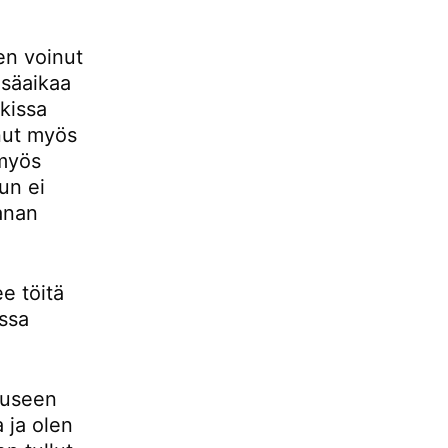
len voinut
isäaikaa
kissa
anut myös
 myös
un ei
anan
e töitä
ssa
auseen
 ja olen