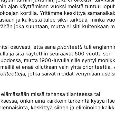
hin ajan käyttämisen vuoksi meistä tuntuu lopult
okoajan kortilla. Yritämme keskittyä samanaikai
iaan ja kaikesta tulee siksi tärkeää, minkä vuo
vähän joka suuntaan, mutta ei silti kuitenkaan 
nitsi osuvasti, että sana
prioriteetti
tuli englanni
lla ja sitä käytettiin seuraavat 500 vuotta sen
uodossa, mutta 1900-luvulla sille syntyi monik
meillä ei enää ollutkaan vain yhtä prioriteettia,
ioriteetteja,
jotka saivat meidät venymään useisi
n elämässään missä tahansa tilanteessa tai
yksessä, onkin aina kaikkein tärkeintä kysyä itse
lennaisinta, keskittyä siihen ja eliminoida kaik