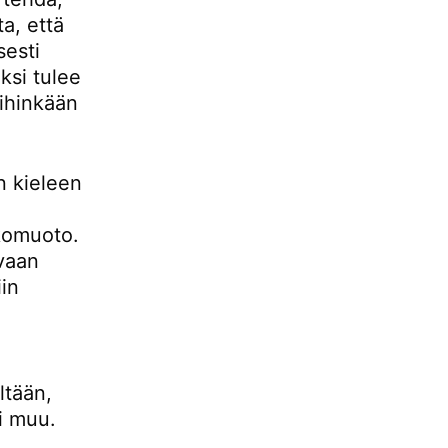
a, että
sesti
ksi tulee
mihinkään
n kieleen
komuoto.
 vaan
in
ltään,
ki muu.