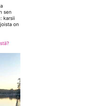
la
än sen
 karsii
 joista on
stä?