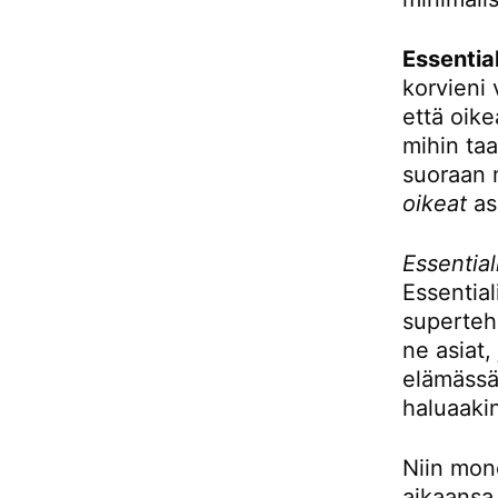
Essentia
korvieni 
että oike
mihin taa
suoraan 
oikeat
asi
Essentiali
Essentia
superteho
ne asiat, 
elämässä 
haluaakin
Niin mon
aikaansa t