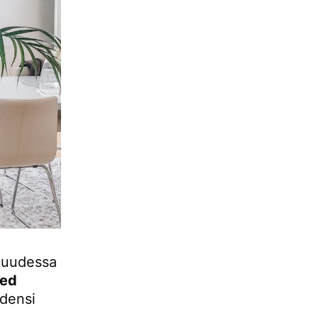
skuudessa
ned
ydensi