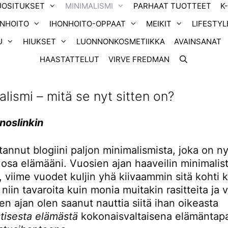
UOSITUKSET
MINIMALISMI
PARHAAT TUOTTEET
K
ONHOITO
IHONHOITO-OPPAAT
MEIKIT
LIFESTYL
U
HIUKSET
LUONNONKOSMETIIKKA
AVAINSANAT
HAASTATTELUT
VIRVE FREDMAN
alismi – mitä se nyt sitten on?
noslinkin
annut blogiini paljon minimalismista, joka on n
osa elämääni. Vuosien ajan haaveilin minimalist
 viime vuodet kuljin yhä kiivaammin sitä kohti k
niin tavaroita kuin monia muitakin rasitteita ja 
n ajan olen saanut nauttia siitä ihan oikeasta
stisesta elämästä
kokonaisvaltaisena elämäntap