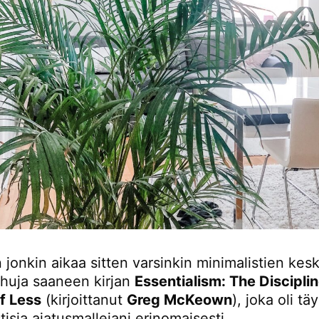
 jonkin aikaa sitten varsinkin minimalistien ke
ehuja saaneen kirjan
Essentialism: The Discipli
of Less
(kirjoittanut
Greg McKeown
), joka oli tä
tisia ajatusmallejani erinomaisesti.