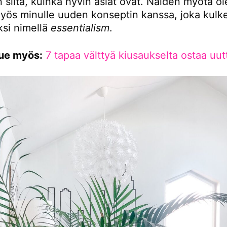
en siitä, kuinka hyvin asiat ovat. Näiden myötä ol
myös minulle uuden konseptin kanssa, joka kulk
ksi nimellä
essentialism
.
ue myös:
7 tapaa välttyä kiusaukselta ostaa uut