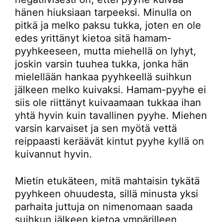
hänen hiuksiaan tarpeeksi. Minulla on
pitkä ja melko paksu tukka, joten en ole
edes yrittänyt kietoa sitä hamam-
pyyhkeeseen, mutta miehellä on lyhyt,
joskin varsin tuuhea tukka, jonka hän
mielellään hankaa pyyhkeellä suihkun
jälkeen melko kuivaksi. Hamam-pyyhe ei
siis ole riittänyt kuivaamaan tukkaa ihan
yhtä hyvin kuin tavallinen pyyhe. Miehen
varsin karvaiset ja sen myötä vettä
reippaasti keräävät kintut pyyhe kyllä on
kuivannut hyvin.
Mietin etukäteen, mitä mahtaisin tykätä
pyyhkeen ohuudesta, sillä minusta yksi
parhaita juttuja on nimenomaan saada
suihkun jälkeen kietoa ympärilleen