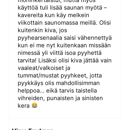
moninkertaistui, mutta myös
käyttöä tuli lisää saunan myötä –
kavereita kun käy melkein
viikottain saunomassa meillä. Olisi
kuitenkin kiva, jos
pyyhearsenaalia saisi vähennettyä
kun ei me nyt kuitenkaan missään
nimessä yli viittä isoa pyyhettä
tarvita! Lisäksi olisi kiva jättää vain
vaaleat/valkoiset ja
tummat/mustat pyyhkeet, jotta
pyykkäys olis mahdollisimman
helppoa… eikä tarvis taistella
vihreiden, punaisten ja sinisten
kera