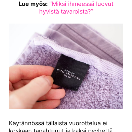
Lue myös:
”Miksi ihmeessä luovut
hyvistä tavaroista?”
Käytännössä tällaista vuorottelua ei
koskaan tapahtunut ja kaksi pyyhettä