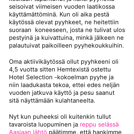
seisoivat viimeisen vuoden laatikossa
käyttämättöminä. Kun oli aika pestä
käytössä olevat pyyhkeet, ne heitettiin
suoraan koneeseen, josta ne tulivat ulos
pestyinä ja kuivattuina, minkä jälkeen ne
palautuivat paikoilleen pyyhekoukkuihin.
Oma aktiivikäytössä ollut pyyhkeeni oli
4,5 vuotta sitten Hemtexistä ostettu
Hotel Selection -kokoelman pyyhe ja
niin laadukasta tekoa, ettei edes neljän
vuoden jatkuva käyttö ja pesu saanut
sitä näyttämään kulahtaneelta.
Nyt kun puheeksi oli kuitenkin tullut
tavaroista luopuminen ja
reppu selässä
Aasiaan lähtö
päätimme, että hankimme