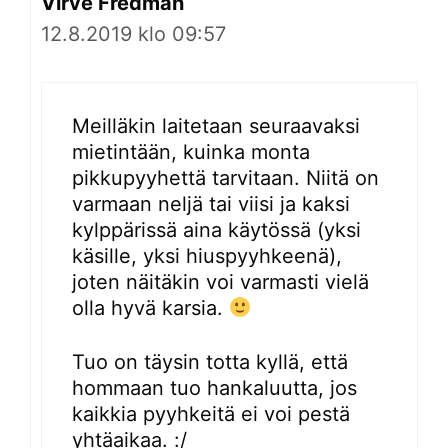
Virve Fredman
12.8.2019 klo 09:57
Meilläkin laitetaan seuraavaksi
mietintään, kuinka monta
pikkupyyhettä tarvitaan. Niitä on
varmaan neljä tai viisi ja kaksi
kylppärissä aina käytössä (yksi
käsille, yksi hiuspyyhkeenä),
joten näitäkin voi varmasti vielä
olla hyvä karsia.
Tuo on täysin totta kyllä, että
hommaan tuo hankaluutta, jos
kaikkia pyyhkeitä ei voi pestä
yhtäaikaa. :/