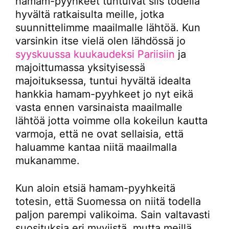
hamam-pyyhkeet tuntuivat siis todella
hyvältä ratkaisulta meille, jotka
suunnittelimme maailmalle lähtöä. Kun
varsinkin itse vielä olen lähdössä jo
syyskuussa kuukaudeksi Pariisiin
ja
majoittumassa yksityisessä
majoituksessa, tuntui hyvältä idealta
hankkia hamam-pyyhkeet jo nyt eikä
vasta ennen varsinaista maailmalle
lähtöä jotta voimme olla kokeilun kautta
varmoja, että ne ovat sellaisia, että
haluamme kantaa niitä maailmalla
mukanamme.
Kun aloin etsiä hamam-pyyhkeitä
totesin, että Suomessa on niitä todella
paljon parempi valikoima. Sain valtavasti
suosituksia eri myyjistä, mutta meillä