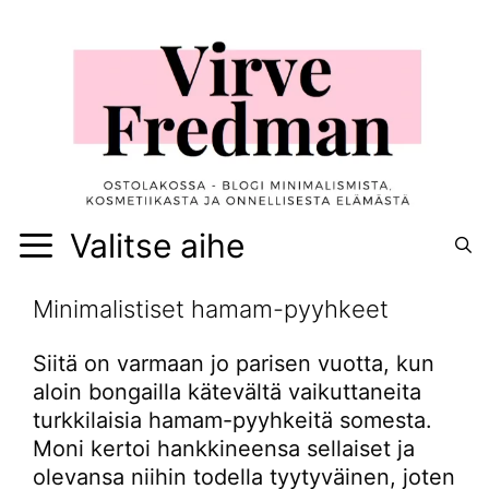
Siirry
sisältöön
Valitse aihe
Minimalistiset hamam-pyyhkeet
Siitä on varmaan jo parisen vuotta, kun
aloin bongailla kätevältä vaikuttaneita
turkkilaisia hamam-pyyhkeitä somesta.
Moni kertoi hankkineensa sellaiset ja
olevansa niihin todella tyytyväinen, joten