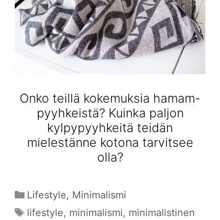
Onko teillä kokemuksia hamam-
pyyhkeistä? Kuinka paljon
kylpypyyhkeitä teidän
mielestänne kotona tarvitsee
olla?
Kategoriat
Lifestyle
,
Minimalismi
Avainsanat
lifestyle
,
minimalismi
,
minimalistinen