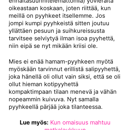
ennaltasuunnitelemattomia) yövieraita
oikeastaan koskaan, joten riittää, kun
meillä on pyyhkeet itsellemme. Jos
jompi kumpi pyyhkeistä sitten joutuu
yllättäen pesuun ja suihkureissusta
tarvitsee selviytyä ilman isoa pyyhettä,
niin eipä se nyt mikään kriisi ole.
Mies ei enää hamam-pyyhkeen myötä
myöskään tarvinnut erillistä salipyyhettä,
joka hänellä oli ollut vain siksi, että se oli
ollut hieman kotipyyhettä
kompaktimpaan tilaan menevä ja vähän
nopeammin kuivuva. Nyt samalla
pyyhkeellä pärjää joka tilanteessa.
Lue myös:
Kun omaisuus mahtuu
matkalaukkuun