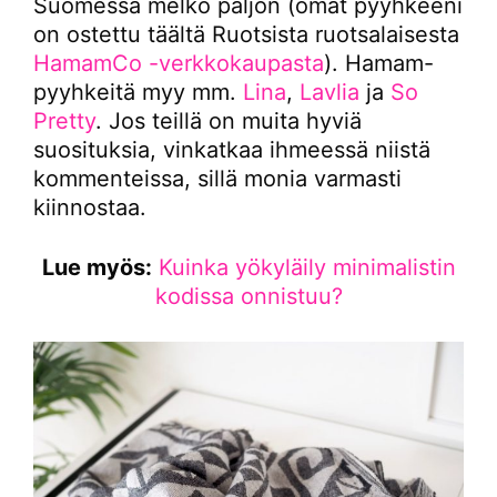
Suomessa melko paljon (omat pyyhkeeni
on ostettu täältä Ruotsista ruotsalaisesta
HamamCo -verkkokaupasta
). Hamam-
pyyhkeitä myy mm.
Lina
,
Lavlia
ja
So
Pretty
. Jos teillä on muita hyviä
suosituksia, vinkatkaa ihmeessä niistä
kommenteissa, sillä monia varmasti
kiinnostaa.
Lue myös:
Kuinka yökyläily minimalistin
kodissa onnistuu?