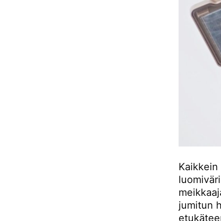
Kaikkein
luomiväri
meikkaaja
jumitun h
etukäteen