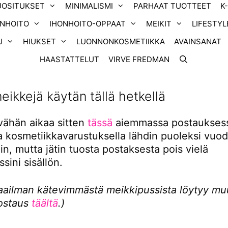
UOSITUKSET
MINIMALISMI
PARHAAT TUOTTEET
K
ONHOITO
IHONHOITO-OPPAAT
MEIKIT
LIFESTYL
U
HIUKSET
LUONNONKOSMETIIKKA
AVAINSANAT
HAASTATTELUT
VIRVE FREDMAN
eikkejä käytän tällä hetkellä
 vähän aikaa sitten
tässä
aiemmassa postauksess
la kosmetiikkavarustuksella lähdin puoleksi vuo
n, mutta jätin tuosta postaksesta pois vielä
sini sisällön.
aailman kätevimmästä meikkipussista löytyy mu
ostaus
täältä
.)