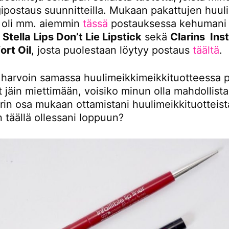
gipostaus suunnitteilla. Mukaan pakattujen huul
 oli mm. aiemmin
tässä
postauksessa kehumani
tella Lips Don’t Lie Lipstick
sekä
Clarins Inst
ort Oil
, josta puolestaan löytyy postaus
täältä
.
 harvoin samassa huulimeikkimeikkituotteessa p
 jäin miettimään, voisiko minun olla mahdollist
rin osa mukaan ottamistani huulimeikkituotteist
 täällä ollessani loppuun?