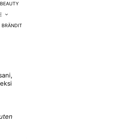
-BEAUTY
E
BRÄNDIT
ani,
deksi
uten