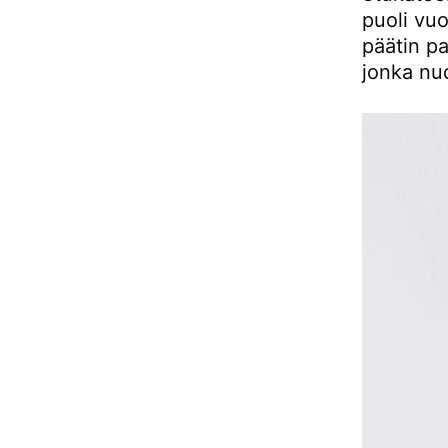
puoli vuo
päätin p
jonka nud