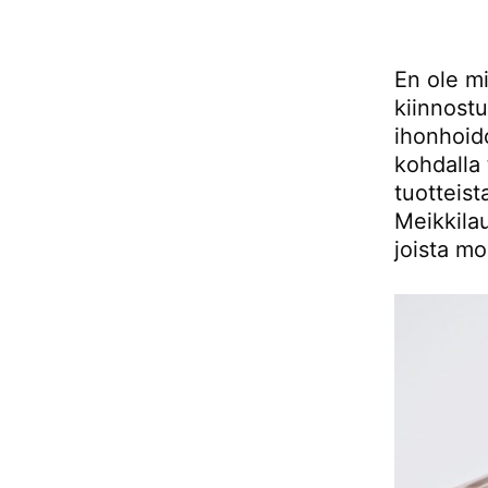
En ole m
kiinnost
ihonhoid
kohdalla 
tuotteist
Meikkilau
joista mo