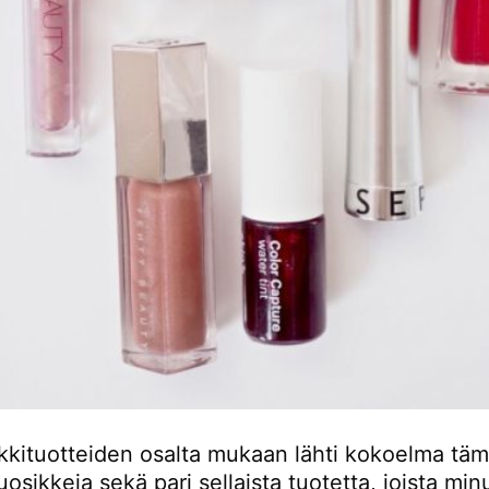
kkituotteiden osalta mukaan lähti kokoelma tä
osikkeja sekä pari sellaista tuotetta, joista min