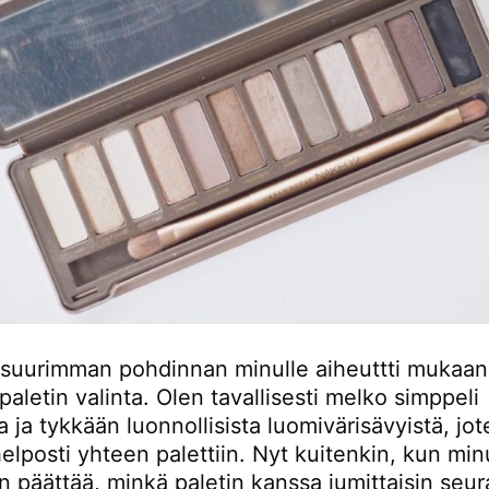
 suurimman pohdinnan minulle aiheuttti mukaan
paletin valinta. Olen tavallisesti melko simppeli
 ja tykkään luonnollisista luomivärisävyistä, jot
elposti yhteen palettiin. Nyt kuitenkin, kun minu
 päättää, minkä paletin kanssa jumittaisin seur