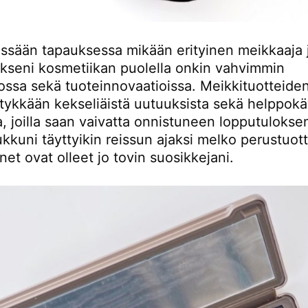
issään tapauksessa mikään erityinen meikkaaja 
ukseni kosmetiikan puolella onkin vahvimmin
ossa sekä tuoteinnovaatioissa. Meikkituotteide
tykkään kekseliäistä uutuuksista sekä helppokäy
a, joilla saan vaivatta onnistuneen lopputulokse
kkuni täyttyikin reissun ajaksi melko perustuott
net ovat olleet jo tovin suosikkejani.