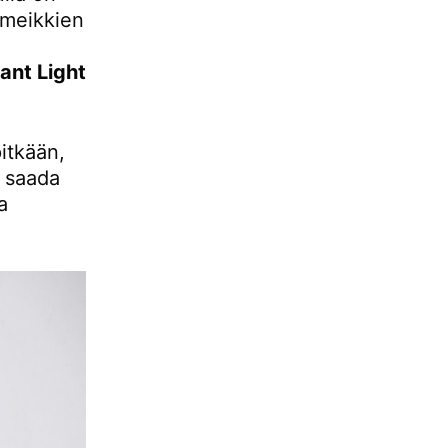
imeikkien
ant Light
itkään,
a saada
a