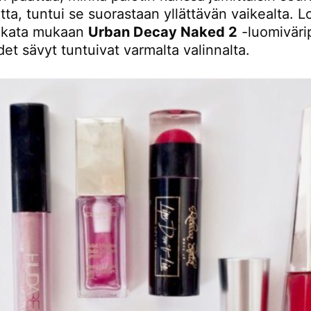
tta, tuntui se suorastaan yllättävän vaikealta. L
akata mukaan
Urban Decay Naked 2
-luomivärip
et sävyt tuntuivat varmalta valinnalta.