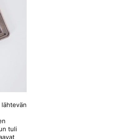
 lähtevän
en
n tuli
aavat