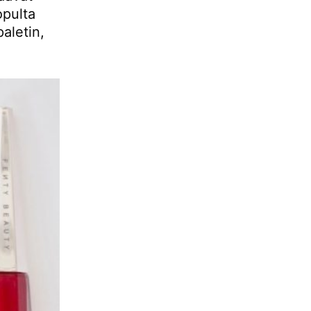
opulta
aletin,