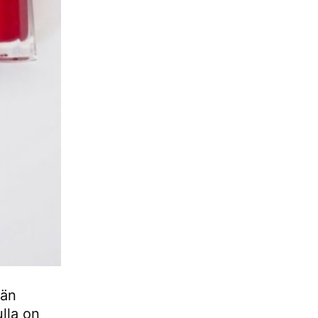
män
ulla on