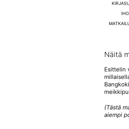
KIRJAS
IH
MATKAIL
Näitä m
Esittelin
millaisel
Bangkokii
meikkipus
(Tästä m
aiempi p