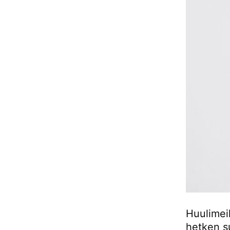
Huulimei
hetken su