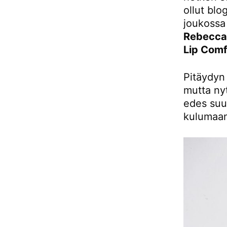
ollut blo
joukossa
Rebecca S
Lip Comf
Pitäydyn
mutta nyt
edes suu
kulumaan