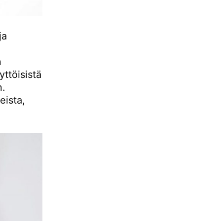
ja
n
ttöisistä
n.
eista,