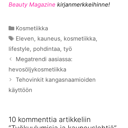
Beauty Magazine
kirjanmerkkeihinne!
Kategoriat
Kosmetiikka
Avainsanat
Eleven
,
kauneus
,
kosmetiikka
,
lifestyle
,
pohdintaa
,
työ
Megatrendi aasiassa:
hevosöljykosmetiikka
Tehovinkit kangasnaamioiden
käyttöön
10 kommenttia artikkeliin