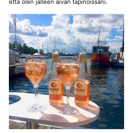
että olen jälleen aivan täpinöissäni.