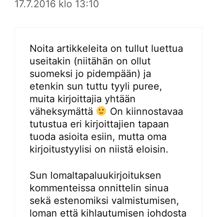
17.7.2016 klo 13:10
Noita artikkeleita on tullut luettua
useitakin (niitähän on ollut
suomeksi jo pidempään) ja
etenkin sun tuttu tyyli puree,
muita kirjoittajia yhtään
väheksymättä
On kiinnostavaa
tutustua eri kirjoittajien tapaan
tuoda asioita esiin, mutta oma
kirjoitustyylisi on niistä eloisin.
Sun lomaltapaluukirjoituksen
kommenteissa onnittelin sinua
sekä estenomiksi valmistumisen,
loman että kihlautumisen johdosta