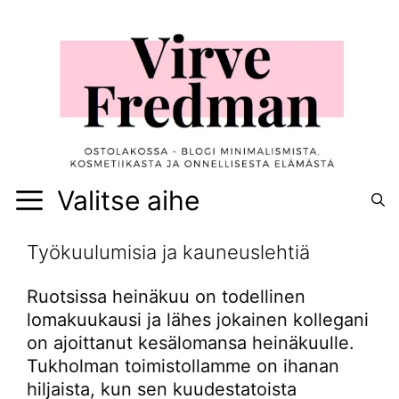
Siirry
sisältöön
Valitse aihe
Työkuulumisia ja kauneuslehtiä
Ruotsissa heinäkuu on todellinen
lomakuukausi ja lähes jokainen kollegani
on ajoittanut kesälomansa heinäkuulle.
Tukholman toimistollamme on ihanan
hiljaista, kun sen kuudestatoista