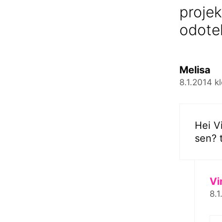
projek
odotel
Melisa
8.1.2014 k
Hei Vi
sen? 
Vi
8.1