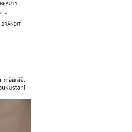
-BEAUTY
E
BRÄNDIT
ta määrää.
ukustani