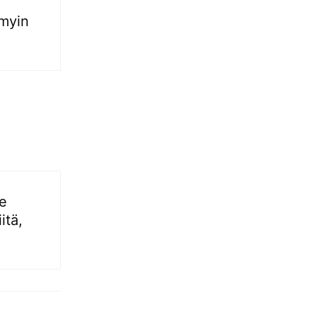
 myin
e
itä,