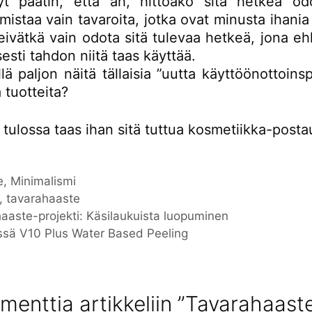
t päätin, että äh, hittoako sitä hetkeä odo
istaa vain tavaroita, jotka ovat minusta ihania j
eivätkä vain odota sitä tulevaa hetkeä, jona e
esti tahdon niitä taas käyttää.
lä paljon näitä tällaisia ”uutta käyttöönottoinsp
 tuotteita?
la tulossa taas ihan sitä tuttua kosmetiikka-posta
iat
e
,
Minimalismi
nat
,
tavarahaaste
aaste-projekti: Käsilaukuista luopuminen
yssä V10 Plus Water Based Peeling
enttia artikkeliin ”Tavarahaast