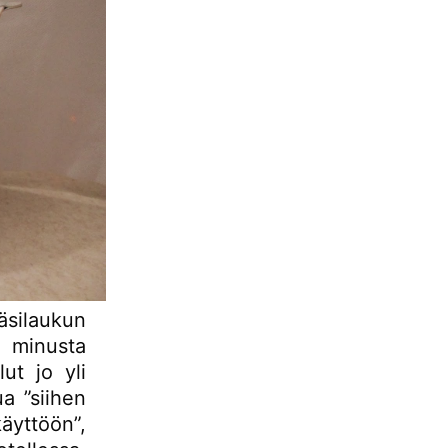
silaukun
n minusta
ut jo yli
a ”siihen
äyttöön”,