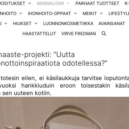
UOSITUKSET
MINIMALISMI
PARHAAT TUOTTEET
K
ONHOITO
IHONHOITO-OPPAAT
MEIKIT
LIFESTYL
U
HIUKSET
LUONNONKOSMETIIKKA
AVAINSANAT
HAASTATTELUT
VIRVE FREDMAN
aaste-projekti: ”Uutta
nottoinspiraatiota odotellessa?”
totesin eilen, ei käsilaukkuja tarvitse loputon
uoksi hankkiuduin eroon toisestakin käsila
 sen uuteen kotiin.