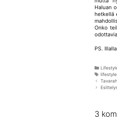
mutta ny
Haluan om
hetkellä 
mahdollis
Onko teil
odottavia
PS. Illal
Kategor
Lifestyl
Avainsa
lifestyle
Tavarah
Esittel
3 komm