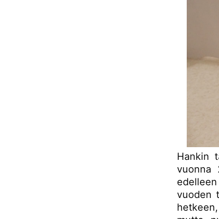
Hankin 
vuonna 2
edelleen
vuoden t
hetkeen,