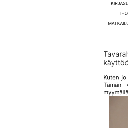
KIRJAS
IH
MATKAIL
Tavarah
käyttöö
Kuten jo 
Tämän v
myymällä