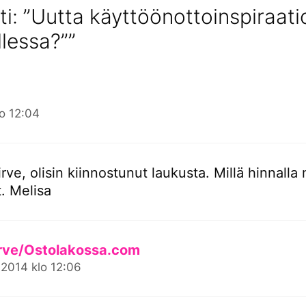
ti: ”Uutta käyttöönottoinspiraati
lessa?””
lo 12:04
rve, olisin kiinnostunut laukusta. Millä hinnalla
t. Melisa
rve/Ostolakossa.com
.2014 klo 12:06