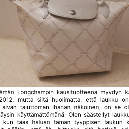
tämän Longchampin kausituotteena myydyn kä
012, mutta siitä huolimatta, että laukku o
 aivan tajuttoman ihanan näköinen, on se oll
äysin käyttämättömänä. Olen säästellyt laukku
 kun taas haluan tämän tyyppisen laukun k