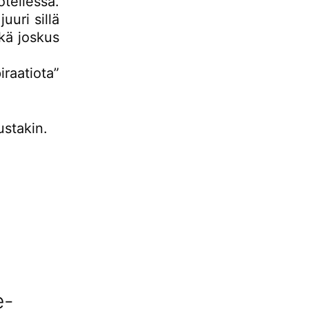
tellessa.
uuri sillä
hkä joskus
iraatiota”
ustakin.
e-